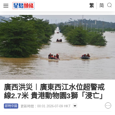
繁
简
廣西洪災︱廣東西江水位超警戒
線2.7米 貴港動物園3獅「浸亡」
更新時間：00:01 2026-07-09 HKT
即時中國