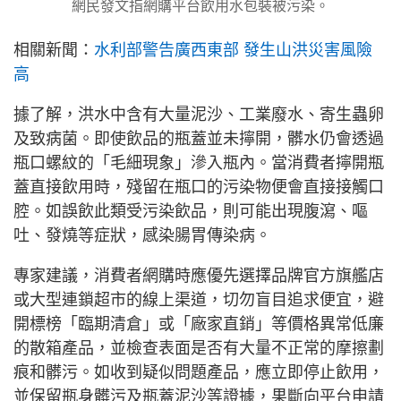
網民發文指網購平台飲用水包裝被污染。
相關新聞：
水利部警告廣西東部 發生山洪災害風險
高
據了解，洪水中含有大量泥沙、工業廢水、寄生蟲卵
及致病菌。即使飲品的瓶蓋並未擰開，髒水仍會透過
瓶口螺紋的「毛細現象」滲入瓶內。當消費者擰開瓶
蓋直接飲用時，殘留在瓶口的污染物便會直接接觸口
腔。如誤飲此類受污染飲品，則可能出現腹瀉、嘔
吐、發燒等症狀，感染腸胃傳染病。
專家建議，消費者網購時應優先選擇品牌官方旗艦店
或大型連鎖超市的線上渠道，切勿盲目追求便宜，避
開標榜「臨期清倉」或「廠家直銷」等價格異常低廉
的散箱產品，並檢查表面是否有大量不正常的摩擦劃
痕和髒污。如收到疑似問題產品，應立即停止飲用，
並保留瓶身髒污及瓶蓋泥沙等證據，果斷向平台申請