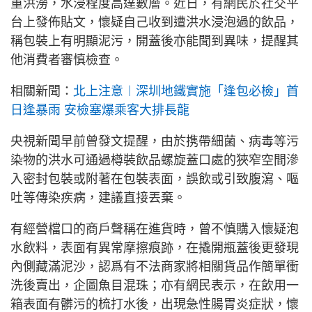
重洪澇，水浸程度高達數層。近日，有網民於社交平
台上發佈貼文，懷疑自己收到遭洪水浸泡過的飲品，
稱包裝上有明顯泥污，開蓋後亦能聞到異味，提醒其
他消費者審慎檢查。
相關新聞：
北上注意︱深圳地鐵實施「逢包必檢」首
日逢暴雨 安檢塞爆乘客大排長龍
央視新聞早前曾發文提醒，由於携帶細菌、病毒等污
染物的洪水可通過樽裝飲品螺旋蓋口處的狹窄空間滲
入密封包裝或附著在包裝表面，誤飲或引致腹瀉、嘔
吐等傳染疾病，建議直接丟棄。
有經營檔口的商戶聲稱在進貨時，曾不慎購入懷疑泡
水飲料，表面有異常摩擦痕跡，在撬開瓶蓋後更發現
內側藏滿泥沙，認爲有不法商家將相關貨品作簡單衝
洗後賣出，企圖魚目混珠；亦有網民表示，在飲用一
箱表面有髒污的梳打水後，出現急性腸胃炎症狀，懷