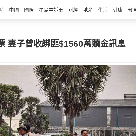
時
中國
國際
星島申訴王
財經
地產
生活
健康
教
 妻子曾收綁匪$1560萬贖金訊息