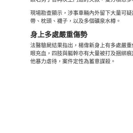
現場勘查顯示，涉事車輛內外留下大量可疑
帶、枕頭、襪子，以及多個礦泉水樽。
身上多處嚴重傷勢
法醫驗屍結果指出，楊偉新身上有多處嚴重
眼充血，四肢與軀幹亦有大量被打及捆綁痕
他暴力虐待，案件定性為蓄意謀殺。