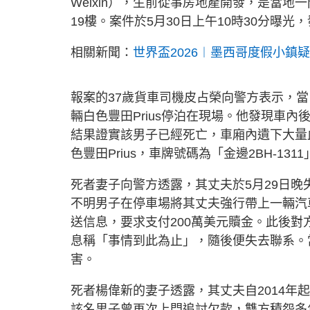
Weixin），生前從事房地產開發，是當
19樓。案件於5月30日上午10時30分曝
相關新聞：
世界盃2026︱墨西哥度假小鎮
報案的37歲貨車司機皮占榮向警方表示，當
輛白色豐田Prius停泊在現場。他發現車
結果證實該男子已經死亡，車廂內遺下大量
色豐田Prius，車牌號碼為「金邊2BH-1311
死者妻子向警方透露，其丈夫於5月29日晚
不明男子在停車場將其丈夫強行帶上一輛汽
送信息，要求支付200萬美元贖金。此後對
息稱「事情到此為止」，隨後便失去聯系。
害。
死者楊偉新的妻子透露，其丈夫自2014
該名男子曾再次上門追討欠款，雙方積怨多