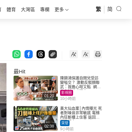
繁
简
育
體育
大灣區
專欄
更多
最Hit
陳錦鴻保護自閉兒受訪
變嗌交？ 激動反駁顏聯
武：我擔心咁又點 網民
批主持咄咄逼人
影視圈
01:20
10小時前
黃大仙血案│內情曝光 死
者對噪音非常敏感 電梯
內狂斬樓上住客 返回住
所墮樓亡
突發
02:38
9小時前