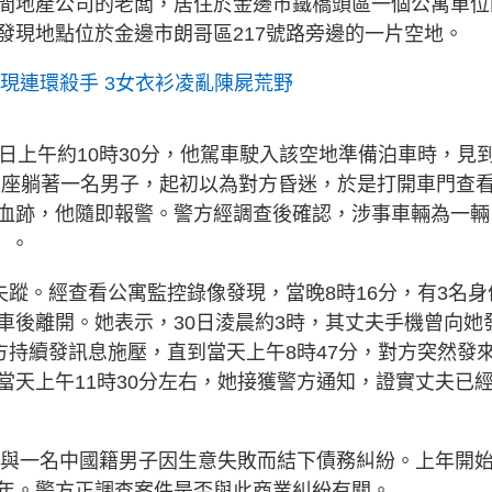
地一間地產公司的老闆，居住於金邊市鐵橋頭區一個公寓單位
光，發現地點位於金邊市朗哥區217號路旁邊的一片空地。
疑現連環殺手 3女衣衫凌亂陳屍荒野
日上午約10時30分，他駕車駛入該空地準備泊車時，見
內後座躺著一名男子，起初以為對方昏迷，於是打開車門查
血跡，他隨即報警。警方經調查後確認，涉事車輛為一輛
」。
失蹤。經查看公寓監控錄像發現，當晚8時16分，有3名身
車後離開。她表示，30日淩晨約3時，其丈夫手機曾向她
方持續發訊息施壓，直到當天上午8時47分，對方突然發
當天上午11時30分左右，她接獲警方通知，證實丈夫已
年起與一名中國籍男子因生意失敗而結下債務糾紛。上年開
年。警方正調查案件是否與此商業糾紛有關。