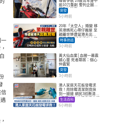
的
噪音爭執 25歲青年身中
逾10刀重創 警列企圖謀
殺及自殺案
突發
5小時前
20年「太空人」婚變 移
英港媽死心帶仔搬屋 至
親離世慘遭留港夫出軌
背叛 苦嘆終看透對方留
到一
時事熱話
港「真相」｜Juicy叮
3小時前
看，
白
黃大仙血案│血腥一幕震
撼心靈 死者鄰居：個心
仲震緊
突發
3小時前
份
發
港人家居天花板發霉求
救！用除霉清潔劑竟抹
來信
到一撻撻 網民3招教清潔
+保養 本地油漆品牌曾提
經遇
生活百科
醒勿用1物防變色
6小時前
始，