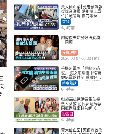
黃大仙血案│死者預謀報
復噪音滋擾 聽到樓上單
位拉鐵閘聲 攜刀等𨋢伏
擊傷者
突發
02:38
4小時前
謝偉俊夫婦擬效法蔡瀾
｜周顯
投資理財
2026-08-07 06:00 HKT
手機無電陷「世紀大恐
慌」 港女崩潰憶中環街
頭借電落難記 感激好心
在
人溫馨相助：這份溫暖
時事熱話
向
記一輩子｜Juicy叮
6小時前
涉
81歲高雄返港召集佳視
藝人茶敘 初代郭靖黃蓉
同框遇羅樂林勾起《神
鵰俠侶》回憶殺
影視圈
9小時前
黃大仙血案│死傷者曾為