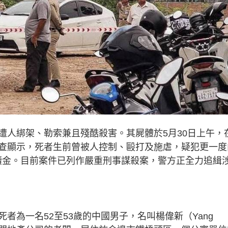
遭人綁架、勒索兼且殘酷殺害。其屍體於5月30日上午，
查顯示，死者生前曾被人控制、毆打及施虐，疑犯更一度
元）贖金。目前案件已列作嚴重刑事謀殺案，警方正全力追緝
者為一名52至53歲的中國男子，名叫楊偉新（Yang