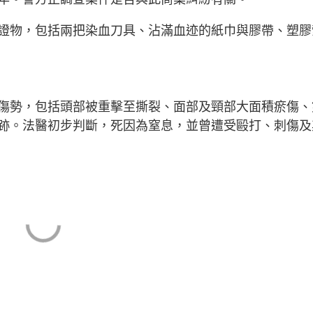
證物，包括兩把染血刀具、沾滿血迹的紙巾與膠帶、塑膠
傷勢，包括頭部被重擊至撕裂、面部及頸部大面積瘀傷、
跡。法醫初步判斷，死因為窒息，並曾遭受毆打、刺傷及