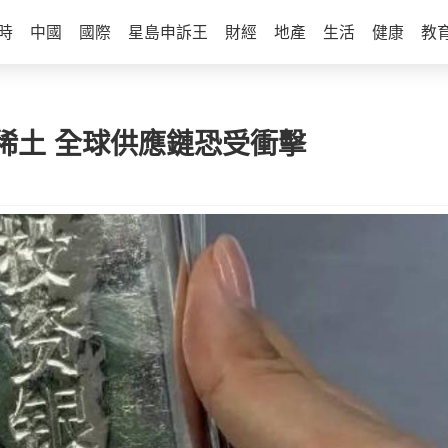
時
中國
國際
星島申訴王
財經
地產
生活
健康
教
稀土 全球供應鏈恐受衝擊