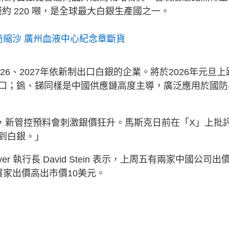
口僅約 220 噸，是全球最大白銀生產國之一。
商縮沙 廣州血液中心紀念章斷貨
26、2027年依新制出口白銀的企業。將於2026年元旦上
口；鎢、銻同樣是中國供應鏈高度主導，廣泛應用於國防
2%，新管控預料會刺激銀價狂升。馬斯克日前在「X」上批
到白銀。」
er 執行長 David Stein 表示，上周五有兩家中國公司出
家出價高出市價10美元。