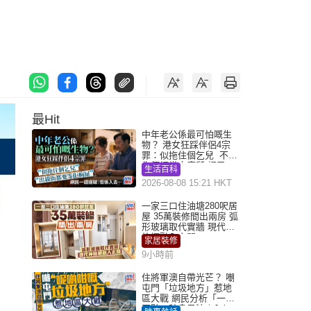
最Hit
中年老公係最可怕嘅生
物？ 港女狂踩伴侶4宗
罪：似拖住個乞兒 不解
為何經常去廁所 網民一
生活百科
語道破
2026-08-08 15:21 HKT
一家三口住油塘280呎居
屋 35萬裝修間出兩房 弧
形玻璃取代實牆 現代神
枱櫃融入玄關
家居裝修
9小時前
住將軍澳自帶光芒？ 嘲
屯門「垃圾地方」惹地
區大戰 網民分析「一共
同點」秒息風波｜Juicy