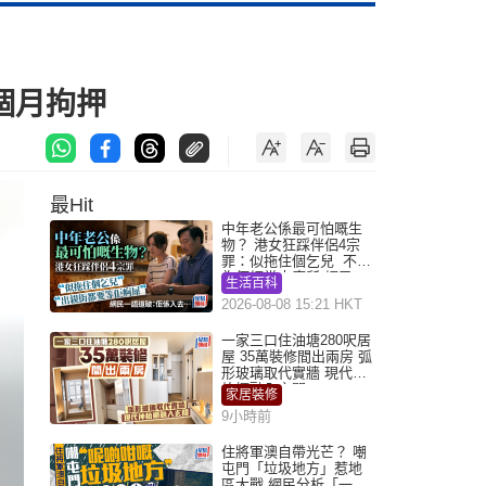
個月拘押
最Hit
中年老公係最可怕嘅生
物？ 港女狂踩伴侶4宗
罪：似拖住個乞兒 不解
為何經常去廁所 網民一
生活百科
語道破
2026-08-08 15:21 HKT
一家三口住油塘280呎居
屋 35萬裝修間出兩房 弧
形玻璃取代實牆 現代神
枱櫃融入玄關
家居裝修
9小時前
住將軍澳自帶光芒？ 嘲
屯門「垃圾地方」惹地
區大戰 網民分析「一共