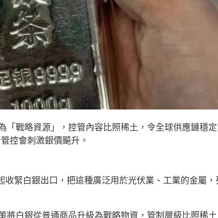
為「戰略資源」，控管內容比照稀土，令全球供應鏈穩定
的新管控會刺激銀價飇升。
日起收緊白銀出口，把這種廣泛用於光伏業、工業的金屬，
策將白銀從普通商品升級為戰略物資，管制層級比照稀土