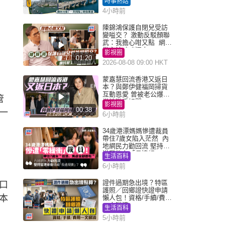
時事熱話
叮
4小時前
陳錦鴻保護自閉兒受訪
變嗌交？ 激動反駁顏聯
武：我擔心咁又點 網民
批主持咄咄逼人
影視圈
01:20
2026-08-08 09:00 HKT
蒙嘉慧回流香港又返日
本？與鄭伊健福岡掃貨
互動恩愛 曾被老公爆在
管
當地游手好閒
影視圈
00:38
一
6小時前
34歲港漂媽媽慘遭裁員
帶住7歲女陷入茫然 內
地網民力勸回流 堅持留
港背後有「長遠規
生活百科
劃」？
6小時前
證件過期急出境？特區
口
護照／回鄉證快證申請
本
懶人包！資格/手續/費用
一文睇清
生活百科
5小時前