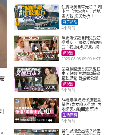
住將軍澳自帶光芒？ 嘲
屯門「垃圾地方」惹地
區大戰 網民分析「一共
同點」秒息風波｜Juicy
時事熱話
叮
4小時前
陳錦鴻保護自閉兒受訪
變嗌交？ 激動反駁顏聯
武：我擔心咁又點 網民
批主持咄咄逼人
影視圈
01:20
2026-08-08 09:00 HKT
蒙嘉慧回流香港又返日
本？與鄭伊健福岡掃貨
互動恩愛 曾被老公爆在
蒙
當地游手好閒
影視圈
00:38
6小時前
34歲港漂媽媽慘遭裁員
帶住7歲女陷入茫然 內
地網民力勸回流 堅持留
列
港背後有「長遠規
生活百科
劃」？
6小時前
證件過期急出境？特區
。