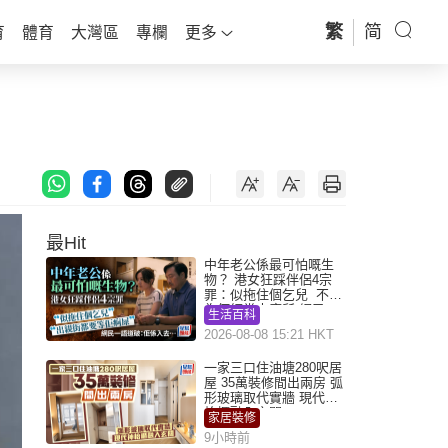
繁
简
育
體育
大灣區
專欄
更多
最Hit
中年老公係最可怕嘅生
物？ 港女狂踩伴侶4宗
罪：似拖住個乞兒 不解
為何經常去廁所 網民一
生活百科
語道破
2026-08-08 15:21 HKT
一家三口住油塘280呎居
屋 35萬裝修間出兩房 弧
形玻璃取代實牆 現代神
枱櫃融入玄關
家居裝修
9小時前