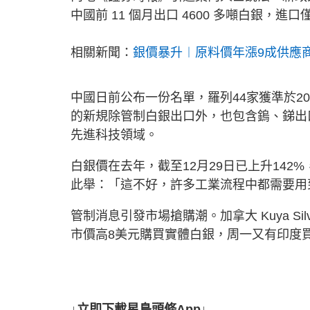
中國前 11 個月出口 4600 多噸白銀，進
相關新聞：
銀價暴升︱原料價年漲9成供應
中國日前公布一份名單，羅列44家獲準於20
的新規除管制白銀出口外，也包含鎢、銻出
先進科技領域。
白銀價在去年，截至12月29日已上升14
此舉：「這不好，許多工業流程中都需要用
管制消息引發市場搶購潮。加拿大 Kuya Silv
市價高8美元購買實體白銀，周一又有印度買
↓立即下載星島頭條App↓