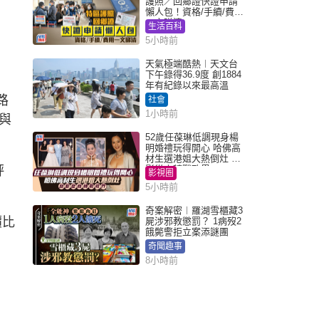
護照／回鄉證快證申請
懶人包！資格/手續/費用
一文睇清
生活百科
5小時前
天氣極端酷熱︱天文台
下午錄得36.9度 創1884
年有紀錄以來最高溫
路
社會
1小時前
與
52歲任葆琳低調現身楊
明婚禮玩得開心 哈佛高
材生選港姐大熱倒灶 息
評
影從商轉戰政界
影視圈
5小時前
奇案解密︱羅湖雪櫃藏3
價比
屍涉邪教懲罰？ 1病歿2
餓斃警拒立案添謎團
奇聞趣事
8小時前