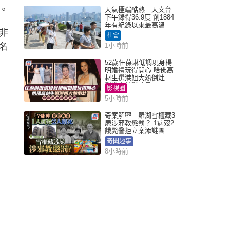
。
天氣極端酷熱︱天文台
下午錄得36.9度 創1884
年有紀錄以來最高溫
非
社會
名
1小時前
52歲任葆琳低調現身楊
明婚禮玩得開心 哈佛高
材生選港姐大熱倒灶 息
影從商轉戰政界
影視圈
5小時前
奇案解密︱羅湖雪櫃藏3
屍涉邪教懲罰？ 1病歿2
餓斃警拒立案添謎團
奇聞趣事
8小時前