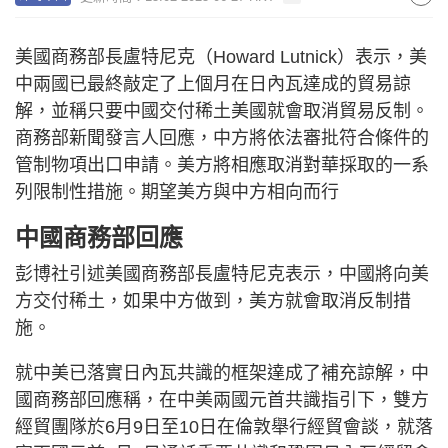
美國商務部長盧特尼克（Howard Lutnick）表示，美
中兩國已最終敲定了上個月在日內瓦達成的貿易諒
解，並稱只要中國交付稀土美國就會取消貿易反制。
商務部新聞發言人回應，中方將依法審批符合條件的
管制物項出口申請。美方將相應取消對華採取的一系
列限制性措施。期望美方與中方相向而行
中國商務部回應
彭博社引述美國商務部長盧特尼克表示，中國將向美
方交付稀土，如果中方做到，美方就會取消反制措
施。
就中美已落實日內瓦共識的框架達成了補充諒解，中
國商務部回應稱，在中美兩國元首共識指引下，雙方
經貿團隊於6月9日至10日在倫敦舉行經貿會談，就落