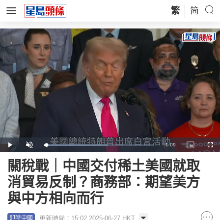
繁
简
Remaining
-
1:09
Loaded
:
Play
Unmute
Picture-
Full
57.71%
in-
Picture
Time
關稅戰｜中國交付稀土美國就取
消貿易反制？商務部：期望美方
與中方相向而行
更新時間：15:02 2025-06-27 HKT
即時中國