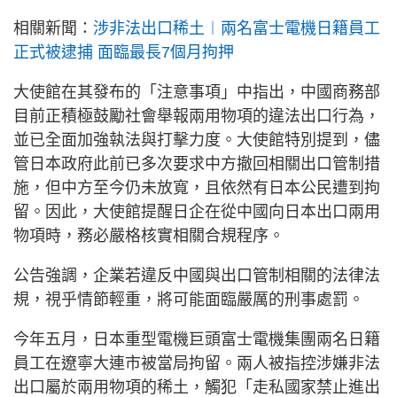
相關新聞：
涉非法出口稀土︱兩名富士電機日籍員工
正式被逮捕 面臨最長7個月拘押
大使館在其發布的「注意事項」中指出，中國商務部
目前正積極鼓勵社會舉報兩用物項的違法出口行為，
並已全面加強執法與打擊力度。大使館特別提到，儘
管日本政府此前已多次要求中方撤回相關出口管制措
施，但中方至今仍未放寬，且依然有日本公民遭到拘
留。因此，大使館提醒日企在從中國向日本出口兩用
物項時，務必嚴格核實相關合規程序。
公告強調，企業若違反中國與出口管制相關的法律法
規，視乎情節輕重，將可能面臨嚴厲的刑事處罰。
今年五月，日本重型電機巨頭富士電機集團兩名日籍
員工在遼寧大連市被當局拘留。兩人被指控涉嫌非法
出口屬於兩用物項的稀土，觸犯「走私國家禁止進出