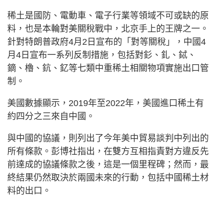
稀土是國防、電動車、電子行業等領域不可或缺的原
料，也是本輪對美關稅戰中，北京手上的王牌之一。
針對特朗普政府4月2日宣布的「對等關稅」，中國4
月4日宣布一系列反制措施，包括對釤、釓、鋱、
鏑、櫓、鈧、釔等七類中重稀土相關物項實施出口管
制。
美國數據顯示，2019年至2022年，美國進口稀土有
約四分之三來自中國。
與中國的協議，則列出了今年美中貿易談判中列出的
所有條款。彭博社指出，在雙方互相指責對方違反先
前達成的協議條款之後，這是一個里程碑；然而，最
終結果仍然取決於兩國未來的行動，包括中國稀土材
料的出口。