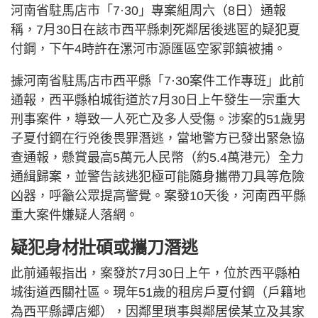
河南省駐馬店市「7·30」專案組周六（8日）通報
稱，7月30日在該市西平縣刺死鄰居後逃匿的疑犯夏
付鋼，下午4時許在漯河市源匯區空冢郭鎮被捕。
據河南省駐馬店市西平縣「7·30案件工作專班」此前
通報，西平縣柏城街道於7月30日上午發生一宗重大
刑事案件，導致一人死亡及多人受傷。涉案的51歲男
子夏付鋼在行兇後畏罪潛逃，當地警方已發出緊急協
查通報，懸賞最高5萬元人民幣（約5.4萬港元）全力
通緝歸案，並警告該逃犯極可能隨身攜帶刀具等危險
凶器，呼籲公眾提高警覺。案發10天後，河南西平縣
重大案件嫌疑人落網。
疑犯身材壯碩或攜刀潛逃
此前通報指出，案發於7月30日上午，位於西平縣柏
城街道西關社區。現年51歲的租房戶夏付鋼（戶籍地
為西平縣譚店鄉），因鄰里瑣事與鄰居侯某立及其家