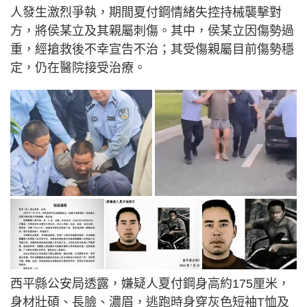
人發生激烈爭執，期間夏付鋼情緒失控持械襲擊對
方，將侯某立及其親屬刺傷。其中，侯某立因傷勢過
重，經搶救後不幸宣告不治；其受傷親屬目前傷勢穩
定，仍在醫院接受治療。
西平縣公安局透露，嫌疑人夏付鋼身高約175厘米，
身材壯碩、長臉、濃眉，逃跑時身穿灰色短袖T恤及