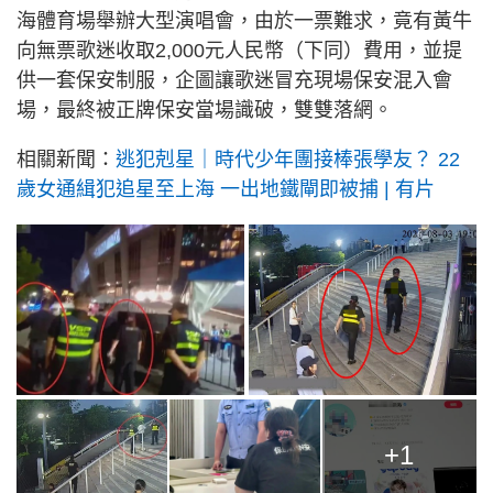
海體育場舉辦大型演唱會，由於一票難求，竟有黃牛
向無票歌迷收取2,000元人民幣（下同）費用，並提
供一套保安制服，企圖讓歌迷冒充現場保安混入會
場，最終被正牌保安當場識破，雙雙落網。
相關新聞：
逃犯剋星｜時代少年團接棒張學友？ 22
歲女通緝犯追星至上海 一出地鐵閘即被捕 | 有片
+1