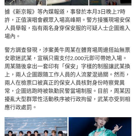
據《新京報》等內媒報道，事發於本月3日晚上7時
許，正值演唱會觀眾入場高峰期。警方接獲現場安保
人員舉報，指有兩名身穿保安服的可疑人士企圖進入
場內。
警方調查發現，涉案黃牛周某在體育場周邊搭訕無票
女歌迷武某，宣稱只需支付2,000元即可帶她入場。
周某隨後拿出一套印有「保安」字樣的制服讓武某換
上，兩人企圖跟隨工作人員的人流蒙混過關。然而，
兩人在檢票口被真正的保安人員核對身份時察覺異
常，企圖逃跑時被執勤民警當場制服。目前，周某因
擾亂大型群眾性活動秩序被行政拘留，武某亦受到相
應行政處罰。