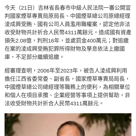
今天（21日）吉林省長春市中級人民法院一審公開宣
判國家煙草專賣局原局長、中國煙草總公司原總經理
淩成興受賄、國有公司人員濫用職權案，認定他非法
收受財物共計折合人民幣4311萬餘元，造成國有資產
損失2.08億，判刑16年，並處罰金400萬元；對追繳
在案的淩成興受賄犯罪所得財物及孳息依法上繳國
庫，不足部分繼續追繳。
經審理查明，2006年至2023年，被告人淩成興利用
擔任江西省委常委、副省長，國家煙草專賣局局長，
中國煙草總公司總經理等職務上的便利，為相關單位
和個人在項目承攬、企業經營等事項上提供幫助，非
法收受財物共計折合人民幣4311萬餘元。