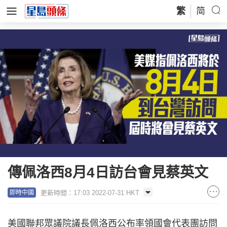
繁
简
傳佩洛西8月4日訪台會見蔡英文
更新時間：17:03 2022-07-31 HKT
即時中國
美國聯邦眾議院議長佩洛西公布率領國會代表團訪問