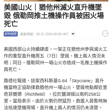
美國山火｜猶他州滅火直升機墜
毀 俄勒岡推土機操作員被困火場
死亡
更新時間：06:21 2026-08-09 HKT
即時國際
美國西部山火持續肆虐，一架正在猶他州參與滅火工
作的重型直升機周五（7日）墜毀，機上兩人情況未
明；同日，俄勒岡州一場山火亦造成一名推土機操作
員死亡。
路透社報道，該架西科斯基S-64「Skycrane」直升
機當時正協助撲救猶他州一場山火，墜毀地點鄰近里
奇菲爾德（Richfield），位於鹽湖城以南約258公
里。當局表示，由於火勢仍然猛烈，救援人員暫時無
法抵達墜機現場，直升機上兩人的情況仍未清楚。