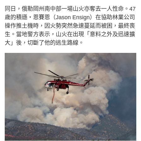
同日，俄勒岡州南中部一場山火亦奪去一人性命。47
歲的積遜・恩賽恩（Jason Ensign）在協助林業公司
操作推土機時，因火勢突然急速蔓延而被困，最終喪
生。當地警方表示，山火在出現「意料之外及迅速擴
大」後，切斷了他的逃生路線。