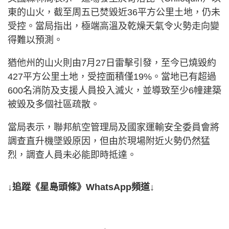
東的山火，截至周五已焚毀近36平方公里土地，仍未
受控。當局指出，極端高溫及乾燥天氣令火勢走向變
得難以預測。
猶他州的山火則由7月27日雷擊引發，至今已燒毀約
427平方公里土地，受控面積僅19%。當地已有超過
600名消防及支援人員投入滅火，並導致至少6幢建築
被毀及多個社區疏散。
當局表示，聯邦航空管理局及國家運輸安全委員會將
調查直升機墜毀原因，但由於現場附近火勢仍然猛
烈，調查人員未必能即時抵達。
↓追蹤《星島頭條》WhatsApp頻道↓