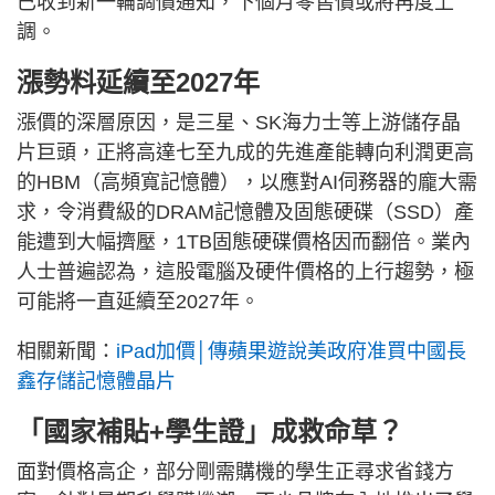
已收到新一輪調價通知，下個月零售價或將再度上
調。
漲勢料延續至2027年
漲價的深層原因，是三星、SK海力士等上游儲存晶
片巨頭，正將高達七至九成的先進產能轉向利潤更高
的HBM（高頻寬記憶體），以應對AI伺務器的龐大需
求，令消費級的DRAM記憶體及固態硬碟（SSD）產
能遭到大幅擠壓，1TB固態硬碟價格因而翻倍。業內
人士普遍認為，這股電腦及硬件價格的上行趨勢，極
可能將一直延續至2027年。
相關新聞：
iPad加價│傳蘋果遊說美政府准買中國長
鑫存儲記憶體晶片
「國家補貼+學生證」成救命草？
面對價格高企，部分剛需購機的學生正尋求省錢方