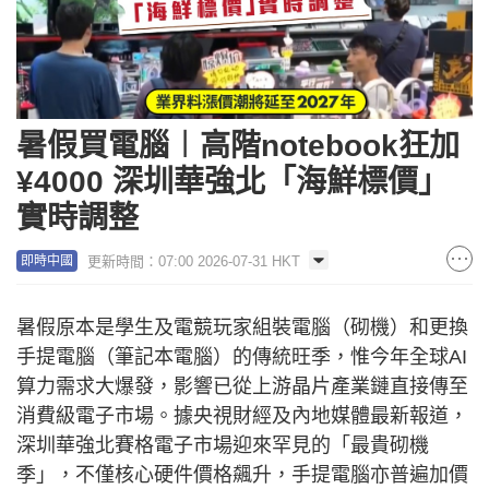
暑假買電腦︱高階notebook狂加
¥4000 深圳華強北「海鮮標價」
實時調整
更新時間：07:00 2026-07-31 HKT
即時中國
暑假原本是學生及電競玩家組裝電腦（砌機）和更換
手提電腦（筆記本電腦）的傳統旺季，惟今年全球AI
算力需求大爆發，影響已從上游晶片產業鏈直接傳至
消費級電子市場。據央視財經及內地媒體最新報道，
深圳華強北賽格電子市場迎來罕見的「最貴砌機
季」，不僅核心硬件價格飆升，手提電腦亦普遍加價