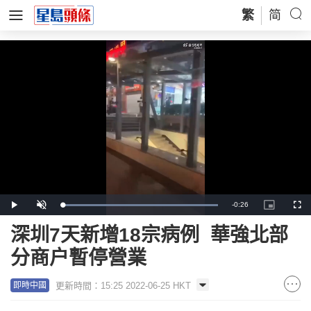
繁
简
Remaining
-
0:26
Loaded
:
Play
Unmute
Picture-
Full
100.00%
in-
Picture
Time
深圳7天新增18宗病例 華強北部
分商户暫停營業
更新時間：15:25 2022-06-25 HKT
即時中國