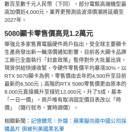
數百至數千元人民幣（下同），部分電競高端機型最
高加價近4,000元，業界更預測這波漲價潮將延續至
2027年。
5080顯卡零售價高見1.2萬元
華強北多家售賣電腦硬件商戶指出，受全球主要顯卡
生產商發出新一輪漲價通知影響，目前各大顯卡品牌
工廠已全面執行「封倉政策」暫停對外大批量出貨，
現貨供給快速收緊，令硬件零售價平均暴漲30%。以
RTX 5070顯卡為例，零售價由去年的4,500升至目前
最新的6,500元；高階的RTX 5080零售價更由原本的
8,000元直接飆升至接近12,000元，升了5成，基本
「一日一價」，商戶唯有取消固定價目表改以「時
價」（隨行就市、實時調價）。
相關新聞：
記憶體荒︱外媒：蘋果擬向兩中國公司採
購晶片 俱被列美國黑名單