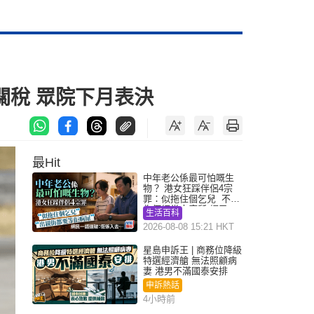
關稅 眾院下月表決
最Hit
中年老公係最可怕嘅生
物？ 港女狂踩伴侶4宗
罪：似拖住個乞兒 不解
為何經常去廁所 網民一
生活百科
語道破
2026-08-08 15:21 HKT
星島申訴王 | 商務位降級
特選經濟艙 無法照顧病
妻 港男不滿國泰安排
申訴熱話
4小時前