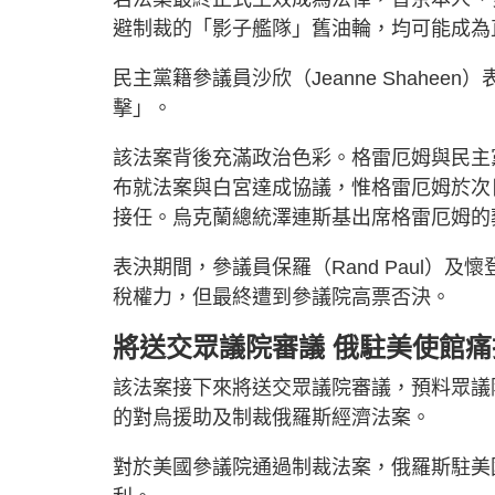
避制裁的「影子艦隊」舊油輪，均可能成為
民主黨籍參議員沙欣（Jeanne Shahe
擊」。
該法案背後充滿政治色彩。格雷厄姆與民主黨參議員
布就法案與白宮達成協議，惟格雷厄姆於次日突然
接任。烏克蘭總統澤連斯基出席格雷厄姆的
表決期間，參議員保羅（Rand Paul）及
稅權力，但最終遭到參議院高票否決。
將送交眾議院審議 俄駐美使館
該法案接下來將送交眾議院審議，預料眾議
的對烏援助及制裁俄羅斯經濟法案。
對於美國參議院通過制裁法案，俄羅斯駐美