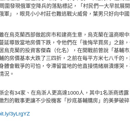
莊周圍發現俄軍空降兵的落點標記，「村民們一大早就展
俄軍」，眼見小小村莊也難逃戰火威脅，葉男只好向中國
雖在烏克蘭西部做起房市和建商生意，烏克蘭在溫商眼中
蔓延導致當地房價下跌，令他們在「後悔早買房」之餘，
居烏克蘭的投資客傑森（化名），在開戰前曾說「基輔市
輔的房價基本大跌了三四折，之前在每平方米七八千的，
身體會戰爭的可怕，令滯留當地的他直接情緒崩潰爆哭，
情況。
企有34家、在烏浙人更高達1000人，其中1名浙商透露
激烈的戰事更讓不少投機客「抄底基輔購房」的美夢破碎
bit.ly/3yLrgYZ