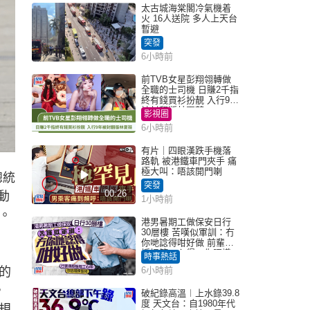
太古城海棠閣冷氣機着
火 16人送院 多人上天台
暫避
突發
6小時前
前TVB女星彭翔翎轉做
全職的士司機 日賺2千指
終有錢買衫扮靚 入行9年
被封翻版林夏薇
影視圈
6小時前
有片｜四眼漢跌手機落
路軌 被港鐵車門夾手 痛
極大叫：唔該開門喇
總統
突發
00:26
動
1小時前
。
港男暑期工做保安日行
30層樓 苦嘆似軍訓：冇
你哋諗得咁好做 前輩傳
授搵筍工心得：你唔識
時事熱話
揀盤啫｜Juicy叮
的
6小時前
，
破紀錄高溫︱上水錄39.8
度 天文台：自1980年代
規