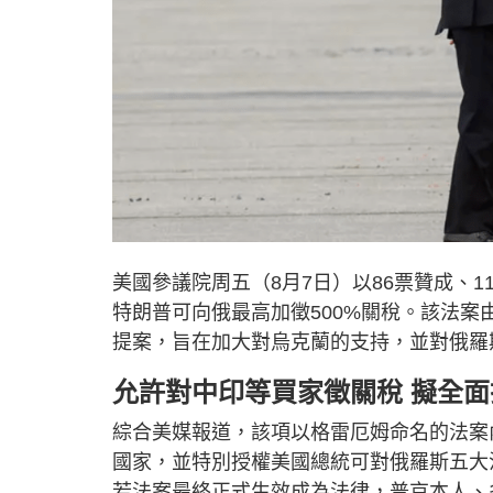
美國參議院周五（8月7日）以86票贊成、
特朗普可向俄最高加徵500%關稅。該法案由已
提案，旨在加大對烏克蘭的支持，並對俄羅
允許對中印等買家徵關稅 擬全
綜合美媒報道，該項以格雷厄姆命名的法案
國家，並特別授權美國總統可對俄羅斯五大
若法案最終正式生效成為法律，普京本人、