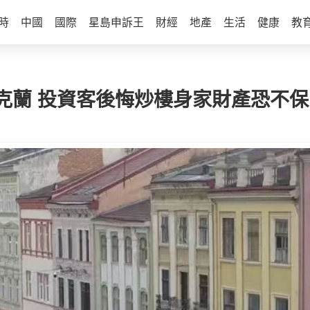
時
中國
國際
星島申訴王
財經
地產
生活
健康
教
克蘭 投資客後悔炒樓身家財產恐不保