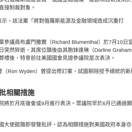
直接制裁對象。
en）表示，該法案「將對俄羅斯能源及金融領域造成沉重打
布盧門撒爾（Richard Blumenthal）於7月10日
猝逝，其席位隨後由其胞妹達琳（Darline Graha
葬禮後，特意前往美國國會見證參議院是次表決。
懷登（Ron Wyden）曾提出修訂案，試圖剔除授予總統的新
痛批相關措施
院將於月底復會或9月進行表決。眾議院早於6月已通過
國大使館隨即發聲批評，認為相關措施對美國政府本身亦