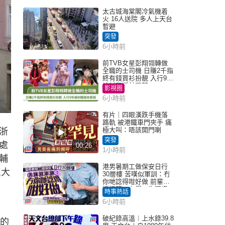
太古城海棠閣冷氣機着
火 16人送院 多人上天台
暫避
突發
6小時前
前TVB女星彭翔翎轉做
全職的士司機 日賺2千指
終有錢買衫扮靚 入行9年
被封翻版林夏薇
影視圈
6小時前
有片｜四眼漢跌手機落
路軌 被港鐵車門夾手 痛
極大叫：唔該開門喇
浙
突發
處
00:26
1小時前
輔
港男暑期工做保安日行
巨大
30層樓 苦嘆似軍訓：冇
你哋諗得咁好做 前輩傳
授搵筍工心得：你唔識
時事熱話
揀盤啫｜Juicy叮
6小時前
破紀錄高溫︱上水錄39.8
莊的