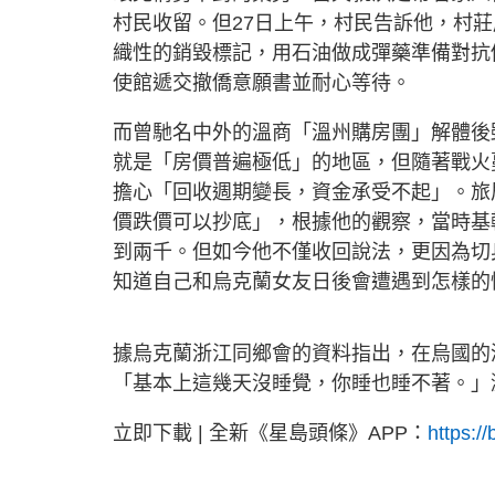
村民收留。但27日上午，村民告訴他，村
織性的銷毀標記，用石油做成彈藥準備對抗
使館遞交撤僑意願書並耐心等待。
而曾馳名中外的溫商「溫州購房團」解體後
就是「房價普遍極低」的地區，但隨著戰火
擔心「回收週期變長，資金承受不起」。旅
價跌價可以抄底」，根據他的觀察，當時基
到兩千。但如今他不僅收回說法，更因為切
知道自己和烏克蘭女友日後會遭遇到怎樣的
據烏克蘭浙江同鄉會的資料指出，在烏國的浙
「基本上這幾天沒睡覺，你睡也睡不著。」
立即下載 | 全新《星島頭條》APP：
https://