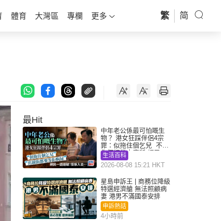
繁
简
育
體育
大灣區
專欄
更多
最Hit
中年老公係最可怕嘅生
物？ 港女狂踩伴侶4宗
罪：似拖住個乞兒 不解
為何經常去廁所 網民一
生活百科
語道破
2026-08-08 15:21 HKT
星島申訴王 | 商務位降級
特選經濟艙 無法照顧病
妻 港男不滿國泰安排
申訴熱話
4小時前