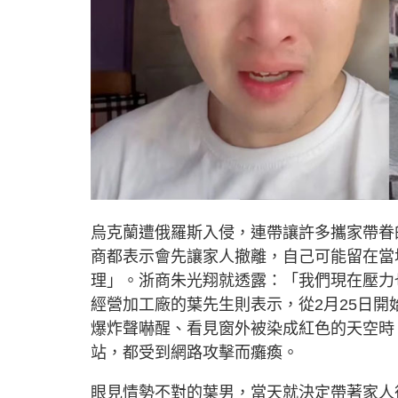
烏克蘭遭俄羅斯入侵，連帶讓許多攜家帶眷
商都表示會先讓家人撤離，自己可能留在當
理」。浙商朱光翔就透露：「我們現在壓力
經營加工廠的葉先生則表示，從2月25日
爆炸聲嚇醒、看見窗外被染成紅色的天空時
站，都受到網路攻擊而癱瘓。
眼見情勢不對的葉男，當天就決定帶著家人