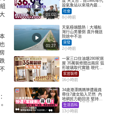
度 天文台：自1980年代
設氣象站以來境內最高
開組
紀錄
社會
大
01:02
8小時前
天氣極端酷熱︱大埔船
灣行山男暈倒 直升機送
本
院途中不治
突發
也
01:27
2小時前
房
一家三口住油塘280呎居
跌
屋 35萬裝修間出兩房 弧
形玻璃取代實牆 現代神
不
枱櫃融入玄關
家居裝修
16小時前
34歲港漂媽媽慘遭裁員
帶住7歲女陷入茫然 內
：
地網民力勸回流 堅持留
港背後有「長遠規
。
生活百科
劃」？
13小時前