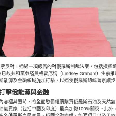
11票反對，通過一項嚴厲的對俄羅斯制裁法案，包括授權
故共和黨參議員格雷厄姆（Lindsey Graham）生前推
斯能源及金融領域施加打擊，以逼使俄羅斯總統普京讓步
面打擊俄能源與金融
內容極其嚴苛，將全面懲罰繼續購買俄羅斯石油及天然氣
油氣買家（包括中國及印度）最高加徵100%關稅。此外
多名俄羅斯高層官員、俄國金融機構、能源項目以及用於