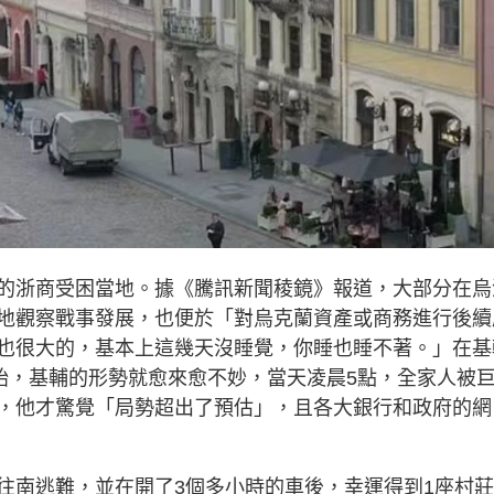
的浙商受困當地。據《騰訊新聞稜鏡》報道，大部分在烏
地觀察戰事發展，也便於「對烏克蘭資產或商務進行後續
也很大的，基本上這幾天沒睡覺，你睡也睡不著。」在基
開始，基輔的形勢就愈來愈不妙，當天凌晨5點，全家人被
，他才驚覺「局勢超出了預估」，且各大銀行和政府的網
往南逃難，並在開了3個多小時的車後，幸運得到1座村