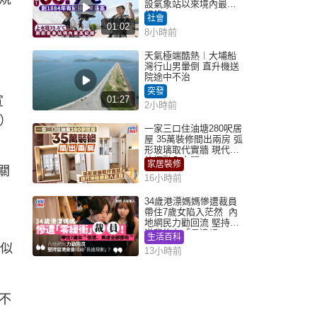
設氣象站以來境內最高
紀錄
社會
01:02
8小時前
天氣極端酷熱︱大埔船
灣行山男暈倒 直升機送
院途中不治
突發
01:27
宣
2小時前
m）
一家三口住油塘280呎居
屋 35萬裝修間出兩房 弧
形玻璃取代實牆 現代神
枱櫃融入玄關
家居裝修
關
16小時前
34歲港漂媽媽慘遭裁員
帶住7歲女陷入茫然 內
地網民力勸回流 堅持留
港背後有「長遠規
生活百科
劃」？
類似
13小時前
不