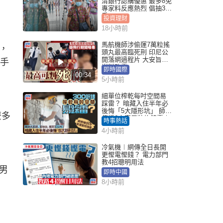
清銀行認購優惠 最多8免
專家料反應熱烈 倡抽30
手
投資理財
18小時前
馬航機師涉偷運7萬粒搖
，
頭丸最高臨死刑 印尼公
開落網過程片 大安旨意
手
豈料敗露
即時國際
00:34
5小時前
細單位榨乾每吋空間易
踩雷？ 暗藏入住半年必
後悔「5大隱形坑」 師傅
麼多
傳授6字家居裝修錦囊｜
時事熱話
Juicy叮
4小時前
冷氣機︱網傳全日長開
更慳電慳錢？ 電力部門
教4招聰明用法
男
即時中國
8小時前