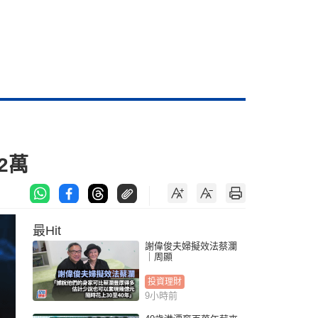
2萬
最Hit
謝偉俊夫婦擬效法蔡瀾
｜周顯
投資理財
9小時前