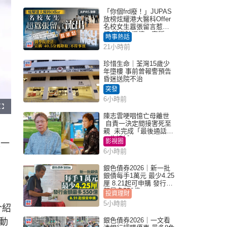
「你個frd廢！」JUPAS
放榜炫耀港大醫科Offer
名校女生囂張留言惹眾
怒 醫學院澄清：宣稱
時事熱話
「40.5分獲錄取」不符事
21小時前
實｜Juicy叮
珍惜生命｜荃灣15歲少
年墮樓 事前曾報警預告
昏迷送院不治
突發
6小時前
F
u
陳志雲哽咽憶亡母離世
l
自責一決定間接害死至
l
s
親 未完成「最後通話」
c
一生遺憾
r
影視圈
是一
e
e
6小時前
n
銀色債券2026｜新一批
銀債每手1萬元 最少4.25
厘 8.21起可申購 發行金
額最多550億
投資理財
5小時前
介紹
銀色債券2026｜一文看
動