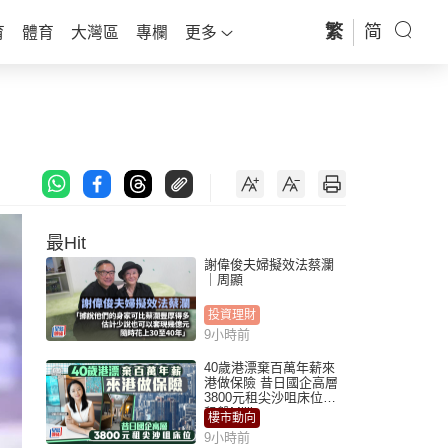
繁
简
育
體育
大灣區
專欄
更多
最Hit
謝偉俊夫婦擬效法蔡瀾
｜周顯
投資理財
9小時前
40歲港漂棄百萬年薪來
港做保險 昔日國企高層
3800元租尖沙咀床位｜
租盤Million
樓市動向
9小時前