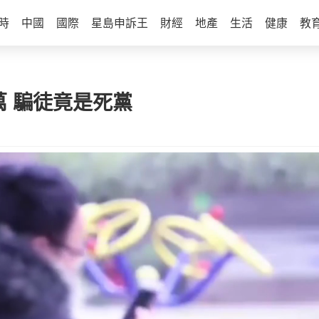
時
中國
國際
星島申訴王
財經
地產
生活
健康
教
萬 騙徒竟是死黨