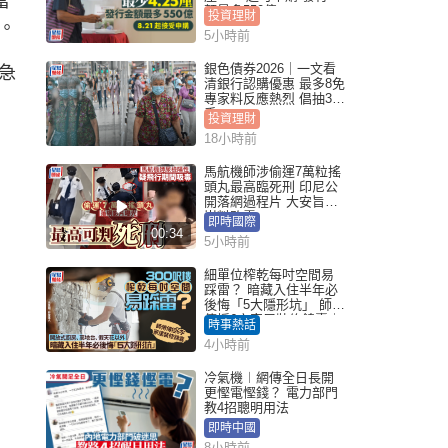
當
額最多550億
投資理財
。
5小時前
銀色債券2026｜一文看
急
清銀行認購優惠 最多8免
專家料反應熱烈 倡抽30
手
投資理財
18小時前
馬航機師涉偷運7萬粒搖
頭丸最高臨死刑 印尼公
開落網過程片 大安旨意
豈料敗露
即時國際
00:34
5小時前
細單位榨乾每吋空間易
踩雷？ 暗藏入住半年必
後悔「5大隱形坑」 師傅
傳授6字家居裝修錦囊｜
時事熱話
Juicy叮
4小時前
冷氣機︱網傳全日長開
更慳電慳錢？ 電力部門
教4招聰明用法
即時中國
8小時前