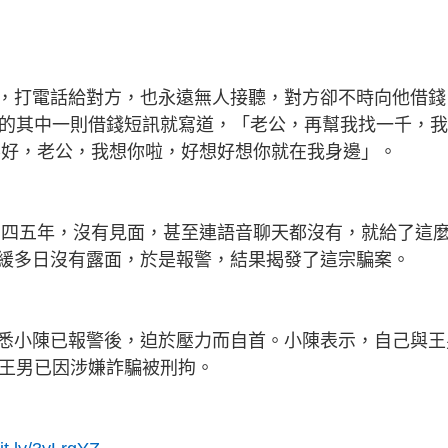
g
T
i
m
，打電話給對方，也永遠無人接聽，對方卻不時向他借錢
的其中一則借錢短訊就寫道，「老公，再幫我找一千，我
e
不好，老公，我想你啦，好想好想你就在我身邊」。
了四五年，沒有見面，甚至連語音聊天都沒有，就給了這
緩多日沒有露面，於是報警，結果揭發了這宗騙案。
悉小陳已報警後，迫於壓力而自首。小陳表示，自己與王
王男已因涉嫌詐騙被刑拘。