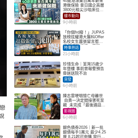
40歲港漂棄百萬年薪來
港做保險 昔日國企高層
3800元租尖沙咀床位｜
租盤Million
樓市動向
9小時前
「你個frd廢！」JUPAS
放榜炫耀港大醫科Offer
名校女生囂張留言惹眾
怒 醫學院澄清：宣稱
時事熱話
「40.5分獲錄取」不符事
21小時前
實｜Juicy叮
珍惜生命｜荃灣15歲少
年墮樓 事前曾報警預告
昏迷送院不治
突發
6小時前
陳志雲哽咽憶亡母離世
自責一決定間接害死至
親 未完成「最後通話」
上戀
一生遺憾
影視圈
說
6小時前
銀色債券2026｜新一批
銀債每手1萬元 最少4.25
厘 8.21起可申購 發行金