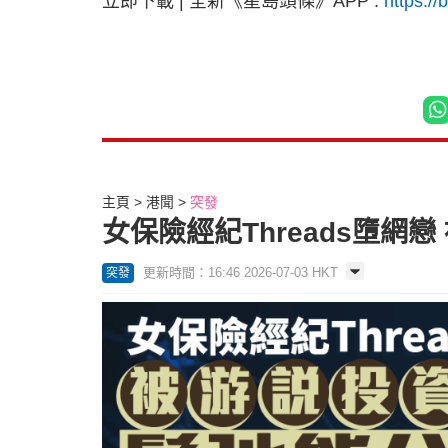
立即下載
|
全新《星島頭條》
APP :
https://
主頁
港聞
突發
女保險經紀Threads墮網
更新時間：16:46 2026-07-03 HKT
突發