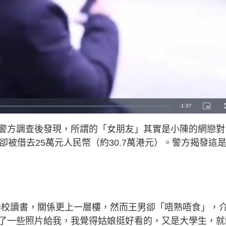
R
-
1:37
P
i
c
e
t
警方調查後發現，所謂的「女朋友」其實是小陳的網戀對
u
r
m
e
卻被借去
25
萬元人民幣（約
30.7
萬港元）。警方揭發這
-
i
a
n
-
P
i
i
c
t
n
u
r
e
i
學校讀書，關係更上一層樓，然而王男卻「唔熟唔食」，
n
了一些照片給我，我覺得姑娘挺好看的，又是大學生，就