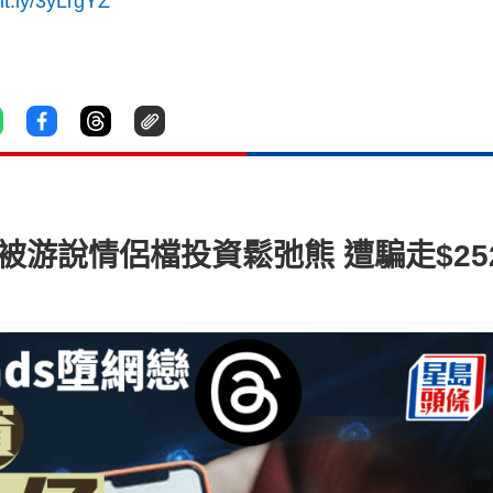
bit.ly/3yLrgYZ
戀 被游說情侶檔投資鬆弛熊 遭騙走$25