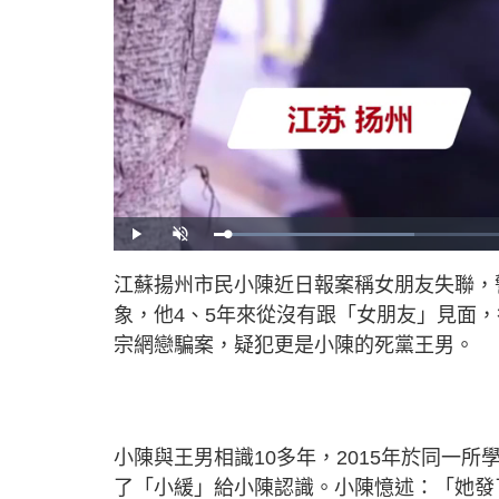
L
P
U
o
l
n
a
a
m
d
y
u
江蘇揚州市民小陳近日報案稱女朋友失聯，
e
t
d
e
:
象，他
4
、
5
年來從沒有跟「女朋友」見面，
3
0
.
宗網戀騙案，疑犯更是小陳的死黨王男。
3
5
%
小陳與王男相識
10
多年，
2015
年於同一所
了「小緩」給小陳認識。小陳憶述：「她發