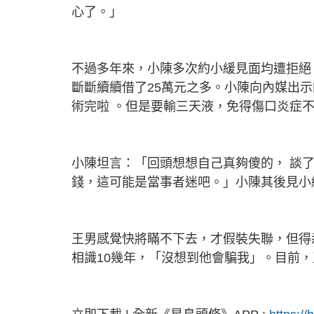
心了。」
不過多年來，小陳多次約小緩見面均遭拒絕
斷斷續續借了
25
萬元之多。小陳向內媒出示
術完啦
。但是要輸三天液，免得傷口炎症
小陳坦言：「回頭想想自己真夠傻的，
談
錢，這可能是當事者迷吧。」小陳其後見小
王男感覺快將瞞不下去，才假裝失聯，但得
相識
10
幾年，「沒想到他會騙我」。目前，