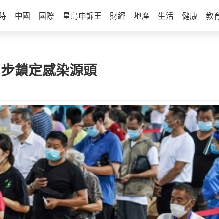
時
中國
國際
星島申訴王
財經
地產
生活
健康
教
初步鎖定感染源頭