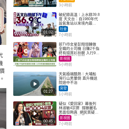
3小時前
破紀錄高溫︱上水錄39.8
度 天文台：自1980年代
設氣象站以來境內最高
紀錄
社會
01:02
7小時前
前TVB女星彭翔翎轉做
全職的士司機 日賺2千指
終有錢買衫扮靚 入行9年
代
被封翻版林夏薇
影視圈
機
5小時前
價
天氣極端酷熱︱大埔船
祉。
灣行山男暈倒 直升機送
院途中不治
突發
01:27
1小時前
疑似《愛回家》幕後列
林淑敏4宗罪 撐滕麗名
黑面但夠真 網民質疑：
真係咁一早被雪
影視圈
00:45
7小時前