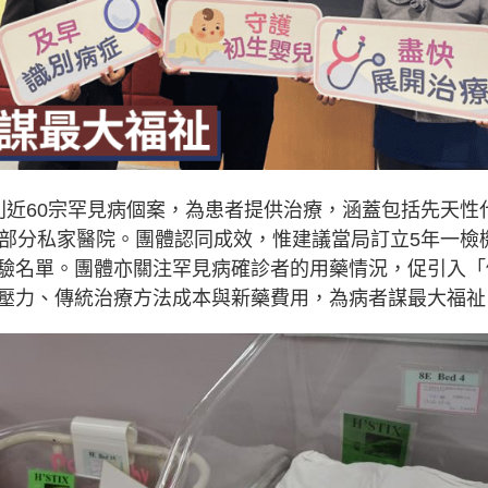
別近60宗罕見病個案，為患者提供治療，涵蓋包括先天性
及部分私家醫院。團體認同成效，惟建議當局訂立5年一檢
驗名單。團體亦關注罕見病確診者的用藥情況，促引入「
壓力、傳統治療方法成本與新藥費用，為病者謀最大福