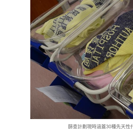
篩查計劃現時涵蓋30種先天性