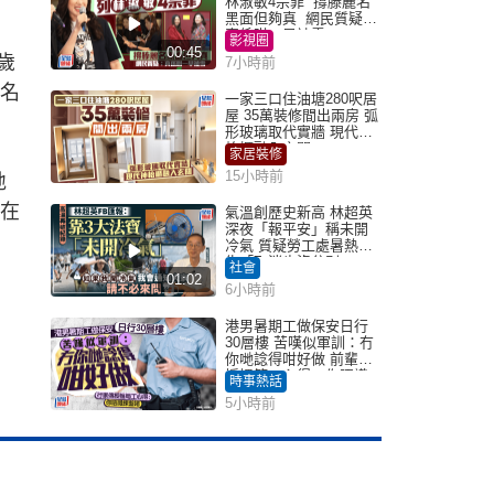
林淑敏4宗罪 撐滕麗名
黑面但夠真 網民質疑：
真係咁一早被雪
影視圈
00:45
歲
7小時前
一名
一家三口住油塘280呎居
屋 35萬裝修間出兩房 弧
形玻璃取代實牆 現代神
枱櫃融入玄關
家居裝修
15小時前
地
所在
氣溫創歷史新高 林超英
深夜「報平安」稱未開
冷氣 質疑勞工處暑熱警
告「取消也沒分別」
社會
01:02
6小時前
港男暑期工做保安日行
30層樓 苦嘆似軍訓：冇
你哋諗得咁好做 前輩傳
授搵筍工心得：你唔識
時事熱話
揀盤啫｜Juicy叮
5小時前