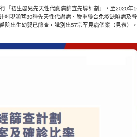
行「初生嬰兒先天性代謝病篩查先導計劃」，至2020年1
計劃現涵蓋30種先天性代謝病、嚴重聯合免疫缺陷病及
立醫院出生幼嬰已篩查，識別出57宗罕見病個案（見表）