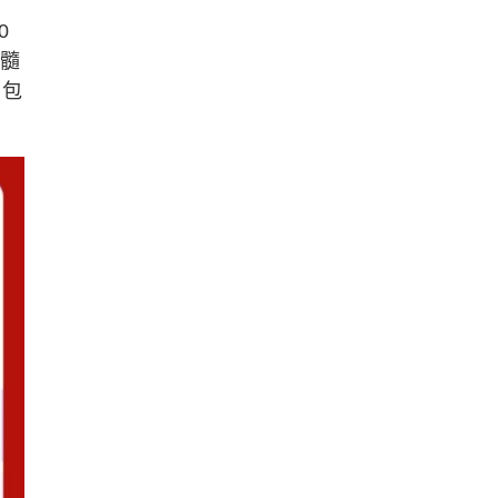
0
脊髓
，包