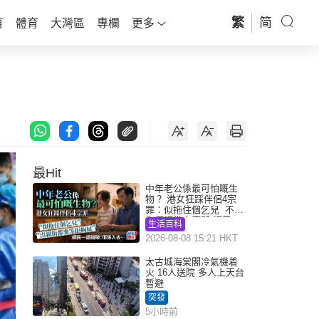
繁
简
育
體育
大灣區
專欄
更多
最Hit
中年老公係最可怕嘅生
物？ 港女狂踩伴侶4宗
罪：似拖住個乞兒 不解
為何經常去廁所 網民一
生活百科
語道破
2026-08-08 15:21 HKT
太古城海棠閣冷氣機着
火 16人送院 多人上天台
暫避
突發
5小時前