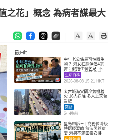
值之花」概念 為病者謀最大
最Hit
中年老公係最可怕嘅生
物？ 港女狂踩伴侶4宗
罪：似拖住個乞兒 不解
為何經常去廁所 網民一
生活百科
語道破
2026-08-08 15:21 HKT
太古城海棠閣冷氣機着
火 16人送院 多人上天台
暫避
突發
5小時前
星島申訴王 | 商務位降級
特選經濟艙 無法照顧病
妻 港男不滿國泰安排
申訴熱話