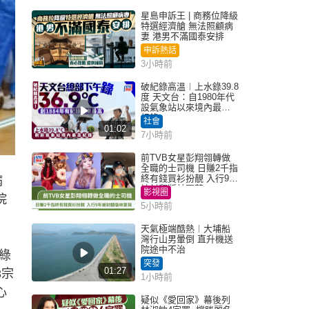
星島申訴王 | 商務位降級
特選經濟艙 無法照顧病
妻 港男不滿國泰安排
申訴熱話
3小時前
破紀錄高溫︱上水錄39.8
度 天文台：自1980年代
設氣象站以來境內最高
紀錄
社會
01:02
7小時前
前TVB女星彭翔翎轉做
全職的士司機 日賺2千指
終有錢買衫扮靚 入行9年
病
被封翻版林夏薇
影視圈
院
5小時前
天氣極端酷熱︱大埔船
灣行山男暈倒 直升機送
院途中不治
綠
突發
01:27
3宗
1小時前
心
疑似《愛回家》幕後列