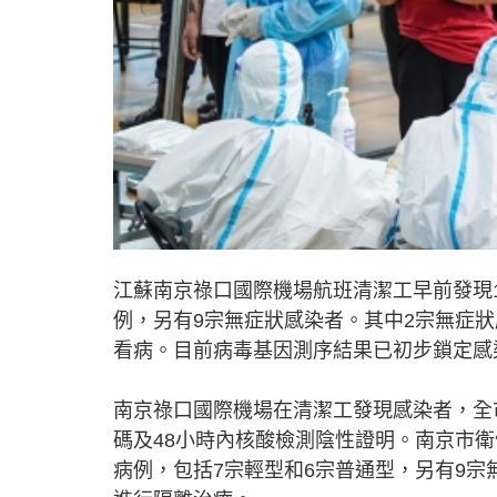
江蘇南京祿口國際機場航班清潔工早前發現1
例，另有9宗無症狀感染者。其中2宗無症
看病。目前病毒基因測序結果已初步鎖定感
南京祿口國際機場在清潔工發現感染者，全
碼及48小時內核酸檢測陰性證明。南京市
病例，包括7宗輕型和6宗普通型，另有9