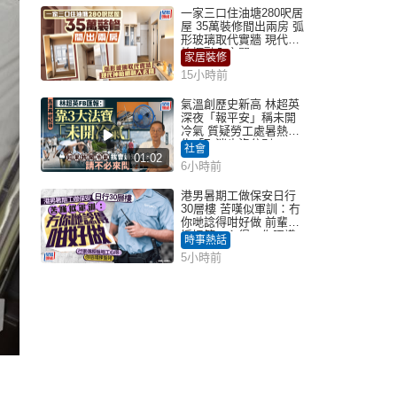
一家三口住油塘280呎居
屋 35萬裝修間出兩房 弧
形玻璃取代實牆 現代神
枱櫃融入玄關
家居裝修
15小時前
氣溫創歷史新高 林超英
深夜「報平安」稱未開
冷氣 質疑勞工處暑熱警
告「取消也沒分別」
社會
01:02
6小時前
港男暑期工做保安日行
30層樓 苦嘆似軍訓：冇
你哋諗得咁好做 前輩傳
授搵筍工心得：你唔識
時事熱話
揀盤啫｜Juicy叮
5小時前