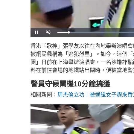
U
n
m
u
香港「歌神」張學友以往在內地舉辦演唱會
t
e
被網民戲稱為「逃犯剋星」。如今，這個「
團」日前在上海舉辦演唱會，一名涉嫌詐騙
料在前往會場的地鐵站出閘時，便被當地警
警員守候閘機10分鐘擒獲
相關新聞：
周杰倫立功︱被通緝女子趕來香