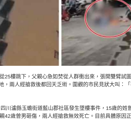
女從25樓跳下，父親心急如焚從人群衝出來，張開雙臂試
地，兩人經搶救後都回天乏術。圍觀的市民見狀大叫：「
分，四川瀘縣玉蟾街道藍山郡社區發生墜樓事件，15歲的姓
父親42歲曾男砸傷，兩人經搶救無效死亡。目前具體原因