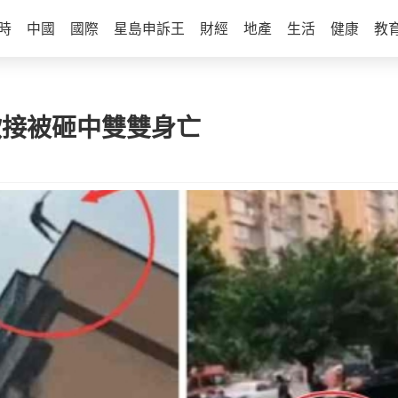
時
中國
國際
星島申訴王
財經
地產
生活
健康
教
欲接被砸中雙雙身亡