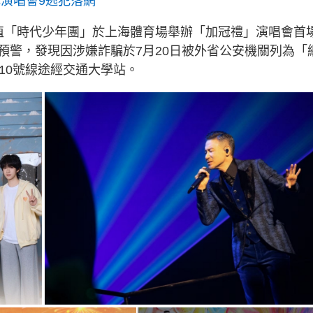
肥演唱會9逃犯落網
值「時代少年團」於上海體育場舉辦「加冠禮」演唱會首
預警，發現因涉嫌詐騙於7月20日被外省公安機關列為「
10號線途經交通大學站。