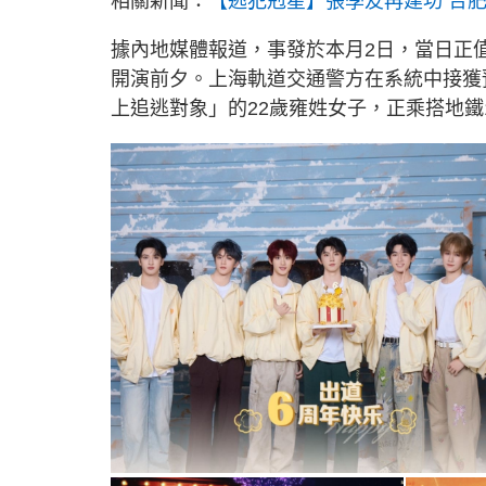
相關新聞：
【逃犯剋星】張學友再建功 合
據內地媒體報道，事發於本月2日，當日正
開演前夕。上海軌道交通警方在系統中接獲
上追逃對象」的22歲雍姓女子，正乘搭地鐵