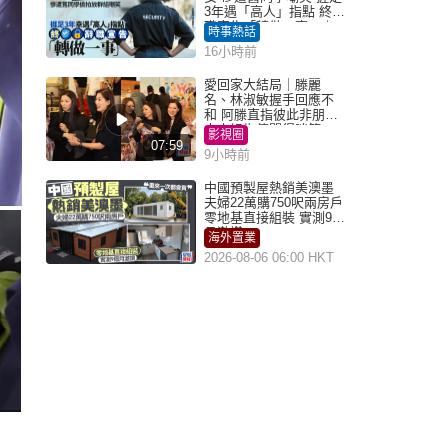
3年遇「高人」指點 終辭
職宣告「轉做一事」｜
時事熱話
Juicy叮
16小時前
愛回家大結局｜滕麗
名、林淑敏握手回應不
和 阿滕直指彼此非朋友
大小姐指傳聞得啖笑
影視圈
07:59
9小時前
中國預製屋熱銷美澳墨
夫婦22萬購750呎兩房戶
零地基直接組裝 實測9個
月激讚
海外置業
2026-08-06 06:00 HKT