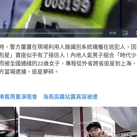
L
o
a
d
時，警方屢屢在現場利用人臉識別系統擒獲在逃犯人，因
e
d
:
剋星」寶座似乎有了接班人！內地人氣男子組合「時代少
1
0
0
而被全國通緝的22歲女子，專程從外省跨省追星到上海
.
0
方當場逮捕，追星夢碎。
0
%
港看周董演唱會 海南高鐵站露真容被逮