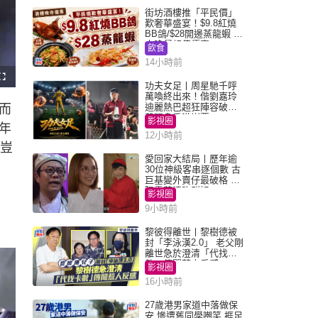
街坊酒樓推「平民價」
歎奢華盛宴！$9.8紅燒
BB鴿/$28開邊蒸龍蝦 3
大晚餐超值優惠
飲食
14小時前
功夫女足丨周星馳千呼
萬喚終出來！偕劉嘉玲
迪麗熱巴超狂陣容破天
而
荒現身香港謝票
影視圈
年
12小時前
，豈
愛回家大結局丨歷年逾
30位神級客串逐個數 古
巨基變外賣仔最破格 歐
陽震華情陷群姐
影視圈
9小時前
黎彼得離世丨黎樹德被
封「李泳漢2.0」 老父剛
離世急於澄清「代找卡
數」傳聞惹人反感
影視圈
16小時前
27歲港男家道中落做保
安 慘遭舊同學嘲笑 捱足