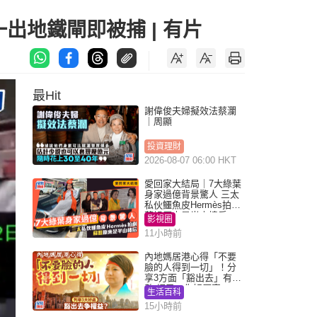
出地鐵閘即被捕 | 有片
最Hit
謝偉俊夫婦擬效法蔡瀾
｜周顯
投資理財
2026-08-07 06:00 HKT
愛回家大結局｜7大綠葉
身家過億背景驚人 三太
私伙鱷魚皮Hermès拍劇
蘇姐原來是半山樓后
影視圈
11小時前
內地媽居港心得「不要
臉的人得到一切」！分
享3方面「豁出去」有著
數 網民：你好厲害
生活百科
15小時前