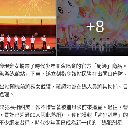
+8
發現雍女攜帶了時代少年團演唱會的官方「周邊」商品。
上海游泳館站」下車，遂立刻指令該站民警在出閘口佈防。
站出站閘機前將雍女截獲，確認她為在逃人員將其拘捕。目
處理。
逃疑犯長相甜美，卻不惜冒著被捕風險前來追星。過往，
，累計已超過80人因此落網），使他獲封「逃犯剋星」
不少網友戲稱，時代少年團已成為新一代的「逃犯剋星」