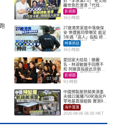
封「李泳漢2.0」 老父剛
離世急於澄清「代找卡
數」傳聞惹人反感
影視圈
16小時前
跑
27歲港男家道中落做保
安 慘遭舊同學嘲笑 捱足
3年遇「高人」指點 終辭
職宣告「轉做一事」｜
時事熱話
Juicy叮
16小時前
愛回家大結局｜滕麗
名、林淑敏握手回應不
和 阿滕直指彼此非朋友
大小姐指傳聞得啖笑
影視圈
07:59
9小時前
中國預製屋熱銷美澳墨
夫婦22萬購750呎兩房戶
零地基直接組裝 實測9個
月激讚
海外置業
2026-08-06 06:00 HKT