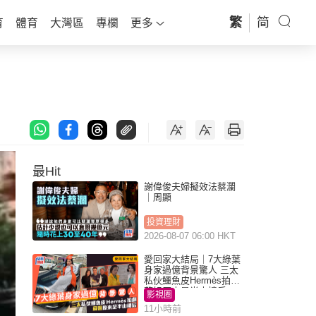
繁
简
育
體育
大灣區
專欄
更多
最Hit
謝偉俊夫婦擬效法蔡瀾
｜周顯
投資理財
2026-08-07 06:00 HKT
愛回家大結局｜7大綠葉
身家過億背景驚人 三太
私伙鱷魚皮Hermès拍劇
蘇姐原來是半山樓后
影視圈
11小時前