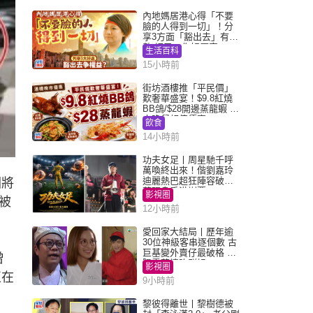
內地媽居港心得「不要
臉的人得到一切」！分
享3方面「豁出去」有著
數 網民：你好厲害
生活百科
15小時前
街坊酒樓推「平民價」
歎奢華盛宴！$9.8紅燒
BB鴿/$28開邊蒸龍蝦 3
大晚餐超值優惠
飲食
14小時前
功夫女足丨周星馳千呼
萬喚終出來！偕劉嘉玲
迪麗熱巴超狂陣容破天
圖將
荒現身香港謝票
影視圈
被
12小時前
愛回家大結局丨歷年逾
30位神級客串逐個數 古
巨基變外賣仔最破格 歐
曾
陽震華情陷群姐
影視圈
正在
9小時前
黎彼得離世丨黎樹德被