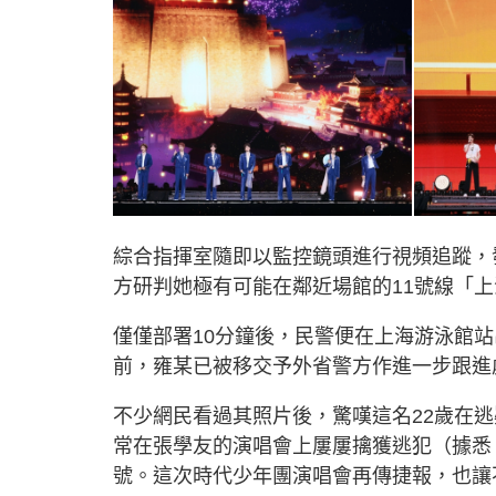
綜合指揮室隨即以監控鏡頭進行視頻追蹤，
方研判她極有可能在鄰近場館的11號線「
僅僅部署10分鐘後，民警便在上海游泳館
前，雍某已被移交予外省警方作進一步跟進
不少網民看過其照片後，驚嘆這名22歲在
常在張學友的演唱會上屢屢擒獲逃犯（據悉
號。這次時代少年團演唱會再傳捷報，也讓