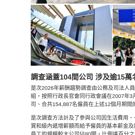
調查涵蓋104間公司 涉及逾15
是次2026年薪酬趨勢調查由公務及司法
組，按照行政長官會同行政會議在2007年
司、合共154,887名僱員在上述12個月期
是次調查方法計及了參與公司因生活費用、
賞和級內遞增薪額而給予僱員的基本薪金及額
員工的規模較大公司佔80間，比例達百分之7