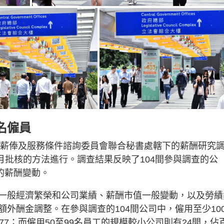
萬名僱員
人員薪俸及服務條件諮詢委員會聯合秘書處轄下的薪酬研究
3月批核的方法進行。調查結果反映了104間參與調查的公
間的薪酬變動。
一般經濟繁榮和公司業績、薪酬市值一般變動，以及勞績
外酬金調整。在參與調查的104間公司中，僱用至少10
7；而僱用50至99名員工的規模較小公司則有24間，佔