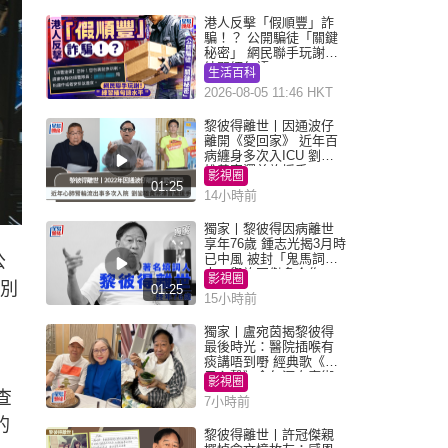
港人反擊「假順豐」詐
騙！？ 公開騙徒「關鍵
秘密」 網民聯手玩謝：
練習緬甸語
生活百科
2026-08-05 11:46 HKT
黎彼得離世丨因通波仔
離開《愛回家》 近年百
病纏身多次入ICU 劉鑾
雄黃宗澤曾施援手
影視圈
01:25
14小時前
獨家丨黎彼得因病離世
享年76歲 鍾志光揭3月時
已中風 被封「鬼馬詞
公
人」與許冠傑多合作
影視圈
分別
01:25
15小時前
獨家丨盧宛茵揭黎彼得
最後時光：醫院插喉有
痰講唔到嘢 經典歌《浪
子心聲》金句源自廟街
影視圈
睇相佬
查
7小時前
的
黎彼得離世丨許冠傑親