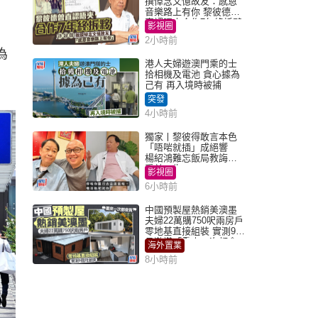
撰悼念文憶故友：感恩
音樂路上有你 黎彼德曾
直認唔夾合作7年終拆夥
影視圈
2小時前
為
港人夫婦遊澳門乘的士
拾相機及電池 貪心據為
己有 再入境時被捕
突發
4小時前
獨家丨黎彼得敢言本色
「唔啱就插」成絕響
楊紹鴻難忘飯局教誨：
受益一生
影視圈
6小時前
中國預製屋熱銷美澳墨
夫婦22萬購750呎兩房戶
零地基直接組裝 實測9個
月激讚「重來一次都會
海外置業
買」
8小時前