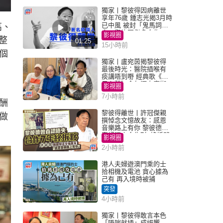
獨家丨黎彼得因病離世
享年76歲 鍾志光揭3月時
已中風 被封「鬼馬詞
高、
人」與許冠傑多合作
影視圈
整
01:25
15小時前
個
獨家丨盧宛茵揭黎彼得
最後時光：醫院插喉有
痰講唔到嘢 經典歌《浪
子心聲》金句源自廟街
影視圈
睇相佬
7小時前
酬
黎彼得離世丨許冠傑親
做
撰悼念文憶故友：感恩
音樂路上有你 黎彼德曾
直認唔夾合作7年終拆夥
影視圈
2小時前
港人夫婦遊澳門乘的士
拾相機及電池 貪心據為
己有 再入境時被捕
突發
4小時前
獨家丨黎彼得敢言本色
「唔啱就插」成絕響