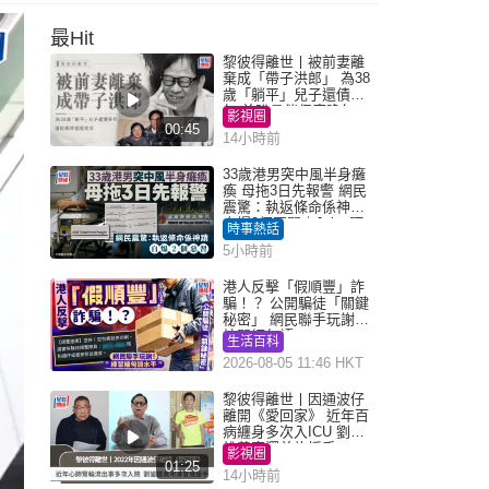
最Hit
黎彼得離世丨被前妻離
棄成「帶子洪郎」 為38
歲「躺平」兒子還債多
年 曾盼尋伴侶度晚年
影視圈
00:45
14小時前
33歲港男突中風半身癱
瘓 母拖3日先報警 網民
震驚：執返條命係神蹟
自爆2個惡習｜Juicy叮
時事熱話
5小時前
港人反擊「假順豐」詐
騙！？ 公開騙徒「關鍵
秘密」 網民聯手玩謝：
練習緬甸語
生活百科
2026-08-05 11:46 HKT
黎彼得離世丨因通波仔
離開《愛回家》 近年百
病纏身多次入ICU 劉鑾
雄黃宗澤曾施援手
影視圈
01:25
14小時前