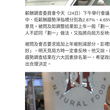
L
U
o
n
a
m
d
u
薪酬調查委員會今天（24日）下午舉行會議
e
t
d
e
:
中、低薪酬趨勢淨指標分別為2.87%、4.
5
2
.
意見。被問及如調整結果如上年一般「劃一
4
6
人不認同「劃一」做法，又指將向局方反映
%
被問及會否要求追加上年被削減部分，彭禮
好」，明天見局方時一定會反映。他又說，
趨勢調查結果在六大因素排名第一，希望政
出合理決定。