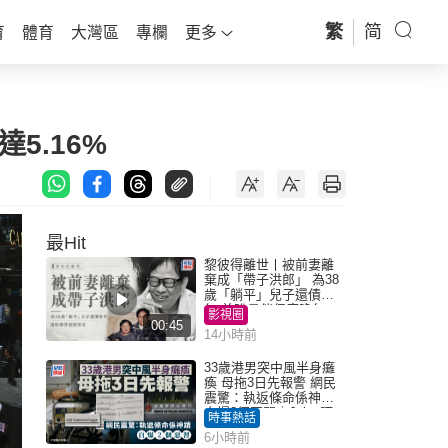
繁
简
育
體育
大灣區
專欄
更多
5.16%
最Hit
黎彼得離世丨被前妻離
棄成「帶子洪郎」 為38
歲「躺平」兒子還債多
年 曾盼尋伴侶度晚年
影視圈
00:45
14小時前
33歲港男突中風半身癱
瘓 母拖3日先報警 網民
震驚：執返條命係神蹟
自爆2個惡習｜Juicy叮
時事熱話
6小時前