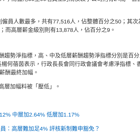
別僱員人數最多，共有77,516人，佔整體百分之50；其次
1；而高層薪金級別則有13,878人，佔百分之9。
酬趨勢淨指標，高、中及低層薪酬趨勢淨指標分別是百分
務局局長楊何蓓茵表示，行政長長會同行政會議會考慮淨指標、
員薪酬最終加幅。
高層加幅料被「壓低」。
 中層加2.64% 低層加1.17%
員：高層難加足4% 評核新制難申豁免？