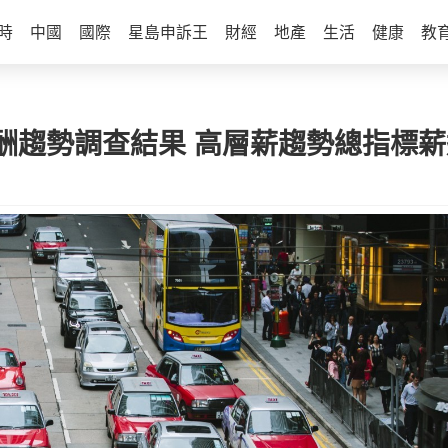
時
中國
國際
星島申訴王
財經
地產
生活
健康
教
趨勢調查結果 高層薪趨勢總指標薪達