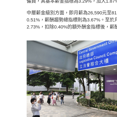
僱員，其基本薪金指標為3.29%，加入1.8
中層薪金級別方面，即月薪為26,590元至8
0.51%，薪酬趨勢總指標則為3.67%。至
2.73%，扣除0.40%的額外酬金指標後，薪