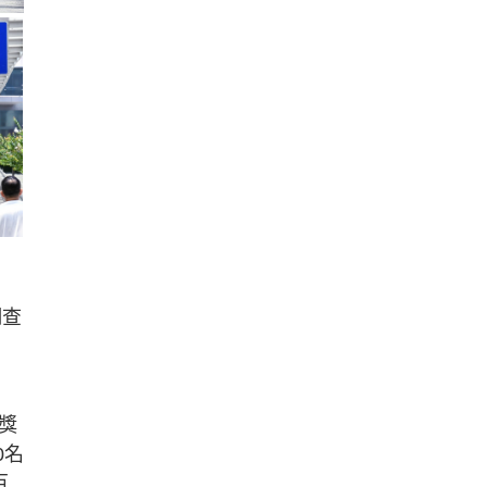
調查
獎
0名
百