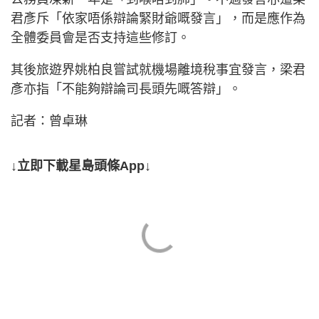
君彥斥「依家唔係辯論緊財爺嘅發言」，而是應作為
全體委員會是否支持這些修訂。
其後旅遊界姚柏良嘗試就機場離境稅事宜發言，梁君
彥亦指「不能夠辯論司長頭先嘅答辯」。
記者：曾卓琳
↓立即下載星島頭條App↓