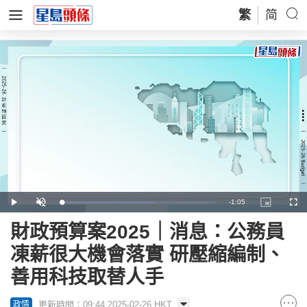
繁
简
Remaining
-
1:05
Loaded
:
Play
Unmute
Picture-
Full
60.91%
in-
Picture
Time
財政預算案2025｜消息：公務員
凍薪很大機會落實 研壓縮編制、
善用科技取替人手
更新時間：09:44 2025-02-26 HKT
政情