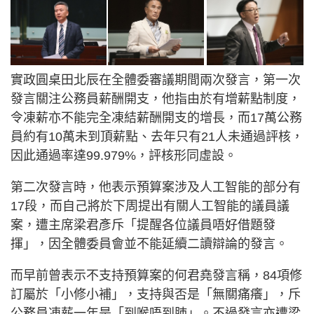
實政圓桌田北辰在全體委審議期間兩次發言，第一次
發言關注公務員薪酬開支，他指由於有增薪點制度，
令凍薪亦不能完全凍結薪酬開支的增長，而17萬公務
員約有10萬未到頂薪點、去年只有21人未通過評核，
因此通過率達99.979%，評核形同虛設。
第二次發言時，他表示預算案涉及人工智能的部分有
17段，而自己將於下周提出有關人工智能的議員議
案，遭主席梁君彥斥「提醒各位議員唔好借題發
揮」，因全體委員會並不能延續二讀辯論的發言。
而早前曾表示不支持預算案的何君堯發言稱，84項修
訂屬於「小修小補」，支持與否是「無關痛癢」，斥
公務員凍薪一年是「到喉唔到肺」。不過發言亦遭梁