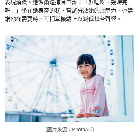
表現煩躁。她偶爾還掩耳申訴：「好嘈呀，幾時完
呀！」坐在她身旁的我，嘗試分散她的注意力，也建
議她在需要時，可把耳機戴上以減低舞台聲響。
（圖片來源：PhotoAC）