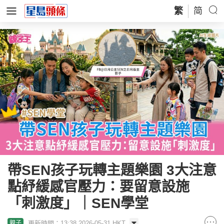
繁
简
帶SEN孩子玩轉主題樂園 3大注意
點紓緩感官壓力：要留意設施
「刺激度」｜SEN學堂
更新時間：13:38 2026-05-31 HKT
親子