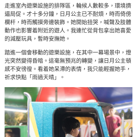
走進室內遊樂設施的排隊區，輪候人數較多，環境擠
逼局促。才十多分鐘，日月公主已不耐煩，時而倚傍
欄杆，時而觸摸旁邊裝飾。她開始扭哭，喊聲及肢體
動作也影響着附近的遊人。我連忙從背包拿出她喜愛
的減壓玩具，暫時安撫她。
踏進一個會移動的遊樂設施，在其中一幕場景中，燈
光突然變得昏暗。這毫無預兆的轉變，讓日月公主頓
感不安徬徨。看着她呆滯的表情，我只能輕握她手，
祈求快點「雨過天晴」。