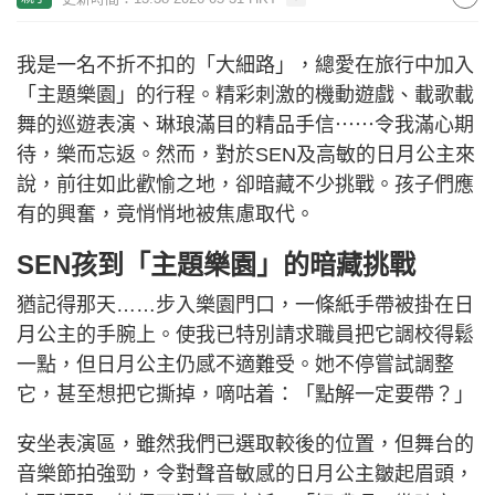
我是一名不折不扣的「大細路」，總愛在旅行中加入
「主題樂園」的行程。精彩刺激的機動遊戲、載歌載
舞的巡遊表演、琳琅滿目的精品手信⋯⋯令我滿心期
待，樂而忘返。然而，對於SEN及高敏的日月公主來
說，前往如此歡愉之地，卻暗藏不少挑戰。孩子們應
有的興奮，竟悄悄地被焦慮取代。
SEN孩到「主題樂園」的暗藏挑戰
猶記得那天……步入樂園門口，一條紙手帶被掛在日
月公主的手腕上。使我已特別請求職員把它調校得鬆
一點，但日月公主仍感不適難受。她不停嘗試調整
它，甚至想把它撕掉，嘀咕着：「點解一定要帶？」
安坐表演區，雖然我們已選取較後的位置，但舞台的
音樂節拍強勁，令對聲音敏感的日月公主皺起眉頭，