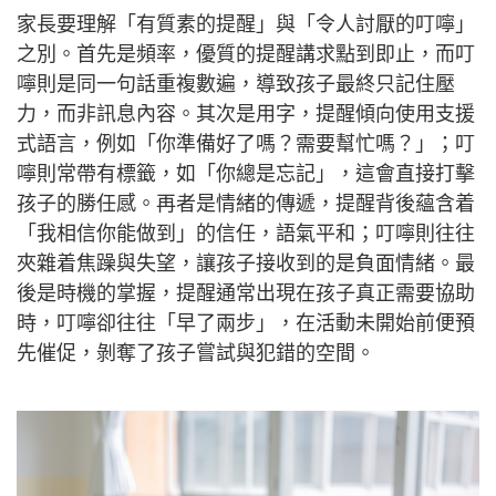
家長要理解「有質素的提醒」與「令人討厭的叮嚀」
之別。首先是頻率，優質的提醒講求點到即止，而叮
嚀則是同一句話重複數遍，導致孩子最終只記住壓
力，而非訊息內容。其次是用字，提醒傾向使用支援
式語言，例如「你準備好了嗎？需要幫忙嗎？」；叮
嚀則常帶有標籤，如「你總是忘記」，這會直接打擊
孩子的勝任感。再者是情緒的傳遞，提醒背後蘊含着
「我相信你能做到」的信任，語氣平和；叮嚀則往往
夾雜着焦躁與失望，讓孩子接收到的是負面情緒。最
後是時機的掌握，提醒通常出現在孩子真正需要協助
時，叮嚀卻往往「早了兩步」，在活動未開始前便預
先催促，剝奪了孩子嘗試與犯錯的空間。