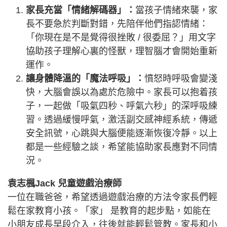
家長充當「情緒解碼器」：
當孩子情緒來襲，家
長不要急於判斷對錯，先陪伴他們指認情緒：
「你現在是不是覺得很挫敗 / 很委屈？」用文字
協助孩子理解心裏的怪獸，理智腦才會開始重新
運作。
讓身體降溫的「魔法呼吸」：
憤怒時呼吸會變淺
快，大腦會誤以為處於危險中。家長可以抱着孩
子，一起做「吸氣四秒、呼氣六秒」的深呼吸練
習。透過緩慢呼氣，激活副交感神經系統，傳遞
安全訊號，心跳與大腦便能逐漸恢復冷靜。以上
都是一些經驗之談，希望能協助家長應對不同情
況。
袁志楓Jack 兒童遊戲治療師
一位在職爸爸，希望透過遊戲治療的方法令家長們輕
鬆在家教育小孩。「家」 是教育的起步點，如能在
小朋友成長早段介入，往後就能輕鬆管教。家長和小