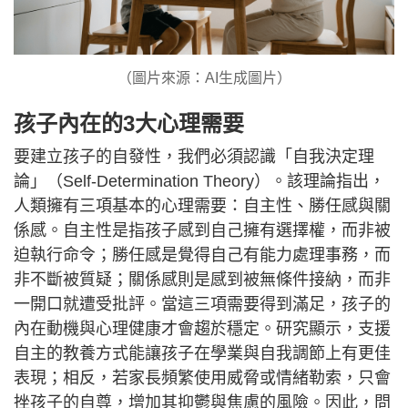
（圖片來源：AI生成圖片）
孩子內在的3大心理需要
要建立孩子的自發性，我們必須認識「自我決定理
論」（Self-Determination Theory）。該理論指出，
人類擁有三項基本的心理需要：自主性、勝任感與關
係感。自主性是指孩子感到自己擁有選擇權，而非被
迫執行命令；勝任感是覺得自己有能力處理事務，而
非不斷被質疑；關係感則是感到被無條件接納，而非
一開口就遭受批評。當這三項需要得到滿足，孩子的
內在動機與心理健康才會趨於穩定。研究顯示，支援
自主的教養方式能讓孩子在學業與自我調節上有更佳
表現；相反，若家長頻繁使用威脅或情緒勒索，只會
挫孩子的自尊，增加其抑鬱與焦慮的風險。因此，問