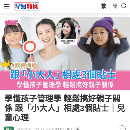
繁
简
學懂孩子管理學 輕鬆搞好親子關
係 跟「小大人」相處3個貼士｜兒
童心理
更新時間：13:27 2026-03-07 HKT
親子