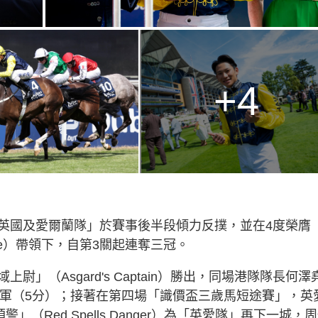
+4
英國及愛爾蘭隊」於賽事後半段傾力反撲，並在4度榮膺
re）帶領下，自第3關起連奪三冠。
」（Asgard's Captain）勝出，同場港隊隊長何澤
）取得殿軍（5分）；接著在第四場「識價盃三歲馬短途賽」，英
預警」（Red Spells Danger）為「英愛隊」再下一城，