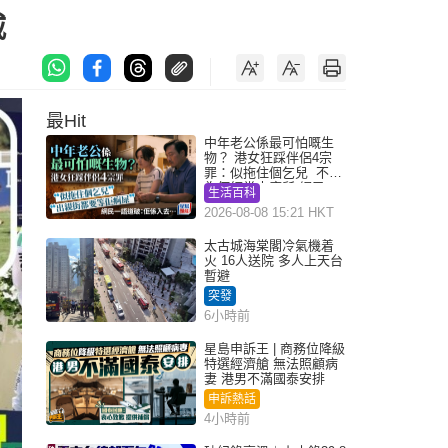
威
最Hit
中年老公係最可怕嘅生
物？ 港女狂踩伴侶4宗
罪：似拖住個乞兒 不解
為何經常去廁所 網民一
生活百科
語道破
2026-08-08 15:21 HKT
太古城海棠閣冷氣機着
火 16人送院 多人上天台
暫避
突發
6小時前
星島申訴王 | 商務位降級
特選經濟艙 無法照顧病
妻 港男不滿國泰安排
申訴熱話
4小時前