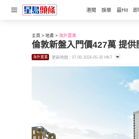
港聞
娛樂
最Hit
即
主頁
地產
海外置業
倫敦新盤入門價427萬 提
更新時間：07:00 2026-05-30 HKT
海外置業