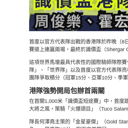
首度以官方代表隊出戰的香港隊於昨晚（8
賽道上連贏兩場，最終於識價盃（Shergar
這項世界馬壇最具代表性的國際騎師隊際賽
隊」、「世界隊」以及首度以官方代表隊亮
團隊爭取積分（冠軍15分、亞軍10分、季軍
港隊強勢開局包辦首兩關
在首關1,000米「識價盃短途賽」中，首度踏足
大將之風，策騎「火爆頭目」（Tuco Sal
隊長何澤堯主策的「金星豪傑」（Gold St