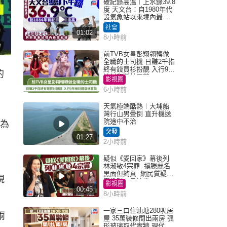
破紀錄高溫︱上水錄39.8
度 天文台：自1980年代
設氣象站以來境內最高
紀錄
社會
01:02
8小時前
前TVB女星彭翔翎轉做
全職的士司機 日賺2千指
終有錢買衫扮靚 入行9年
的
被封翻版林夏薇
影視圈
6小時前
天氣極端酷熱︱大埔船
灣行山男暈倒 直升機送
院途中不治
可為
突發
01:27
2小時前
疑似《愛回家》幕後列
林淑敏4宗罪 撐滕麗名
黑面但夠真 網民質疑：
現
真係咁一早被雪
影視圈
00:45
8小時前
一家三口住油塘280呎居
兩
屋 35萬裝修間出兩房 弧
形玻璃取代實牆 現代神