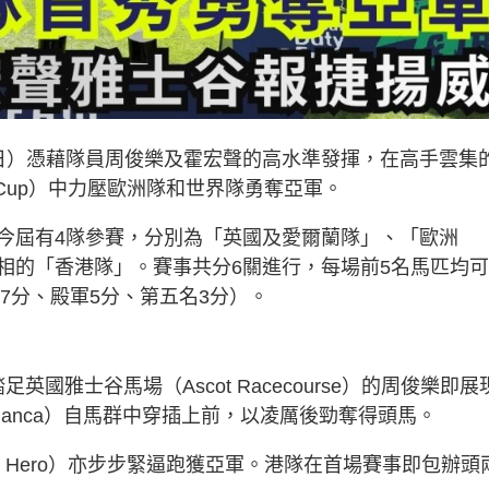
日）憑藉隊員周俊樂及霍宏聲的高水準發揮，在高手雲集
 Cup）中力壓歐洲隊和世界隊勇奪亞軍。
今屆有4隊參賽，分別為「英國及愛爾蘭隊」、「歐洲
相的「香港隊」。賽事共分6關進行，每場前5名馬匹均
7分、殿軍5分、第五名3分）。
英國雅士谷馬場（Ascot Racecourse）的周俊樂即展
amanca）自馬群中穿插上前，以凌厲後勁奪得頭馬。
ar Hero）亦步步緊逼跑獲亞軍。港隊在首場賽事即包辦頭