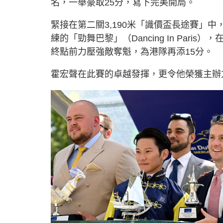
名，一舉豪取25分，寫下完美開局。
緊接在第二關3,190米「識價盃長途賽」
練的「勁舞巴黎」（Dancing In Pa
終點前力壓強敵奪魁，為港隊再添15分。
霍宏聲在此賽的卓越發揮，更令他榮獲主辦