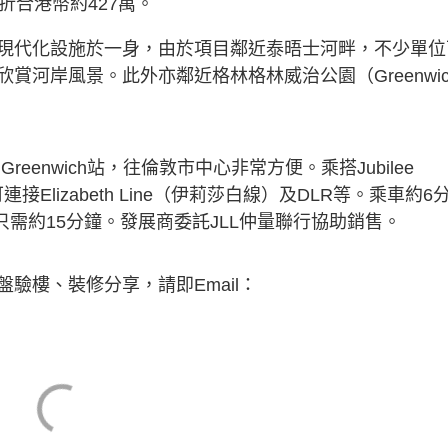
起，折合港幣約427萬。
現代化設施於一身，由於項目鄰近泰晤士河畔，不少單位
河岸風景。此外亦鄰近格林格林威治公園（Greenwic
reenwich站，往倫敦市中心非常方便。乘搭Jubilee
Elizabeth Line（伊莉莎白線）及DLR等。乘車約6
treet亦只需約15分鐘。發展商委託JLL仲量聯行協助銷售。
驗樓、裝修分享，請即Email：