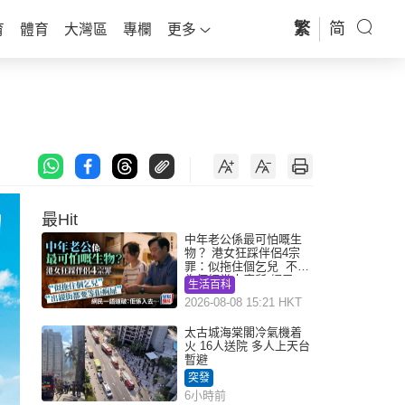
繁
简
育
體育
大灣區
專欄
更多
最Hit
中年老公係最可怕嘅生
物？ 港女狂踩伴侶4宗
罪：似拖住個乞兒 不解
為何經常去廁所 網民一
生活百科
語道破
2026-08-08 15:21 HKT
太古城海棠閣冷氣機着
火 16人送院 多人上天台
暫避
突發
6小時前