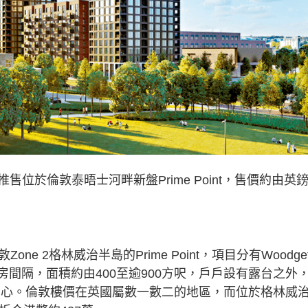
位於倫敦泰晤士河畔新盤Prime Point，售價約由英
ne 2格林威治半島的Prime Point，項目分有Woodge
開放式至3房間隔，面積約由400至逾900方呎，戶戶設有露台之外
窩心。倫敦樓價在英國屬數一數二的地區，而位於格林威