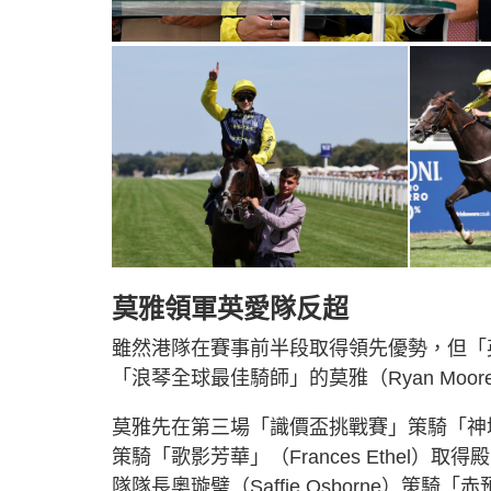
莫雅領軍英愛隊反超
雖然港隊在賽事前半段取得領先優勢，但「
「浪琴全球最佳騎師」的莫雅（Ryan Moo
莫雅先在第三場「識價盃挑戰賽」策騎「神域上尉
策騎「歌影芳華」（Frances Ethel
隊隊長奧璇璧（Saffie Osborne）策騎「赤