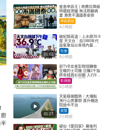
星島申訴王 | 商務位降級
特選經濟艙 無法照顧病
妻 港男不滿國泰安排
申訴熱話
4小時前
破紀錄高溫︱上水錄39.8
度 天文台：自1980年代
設氣象站以來境內最高
紀錄
社會
01:02
8小時前
前TVB女星彭翔翎轉做
全職的士司機 日賺2千指
終有錢買衫扮靚 入行9年
鎊
被封翻版林夏薇
影視圈
6小時前
天氣極端酷熱︱大埔船
灣行山男暈倒 直升機送
院途中不治
t
突發
01:27
，廚
2小時前
治半
疑似《愛回家》幕後列