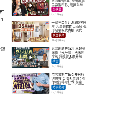
林淑敏4宗罪 撐滕麗名
黑面但夠真 網民質疑：
真係咁一早被雪
影視圈
可
00:45
8小時前
h
一家三口住油塘280呎居
屋 35萬裝修間出兩房 弧
形玻璃取代實牆 現代神
枱櫃融入玄關
家居裝修
16小時前
分鐘
氣溫創歷史新高 林超英
深夜「報平安」稱未開
冷氣 質疑勞工處暑熱警
告「取消也沒分別」
社會
01:02
7小時前
港男暑期工做保安日行
30層樓 苦嘆似軍訓：冇
你哋諗得咁好做 前輩傳
授搵筍工心得：你唔識
時事熱話
揀盤啫｜Juicy叮
6小時前