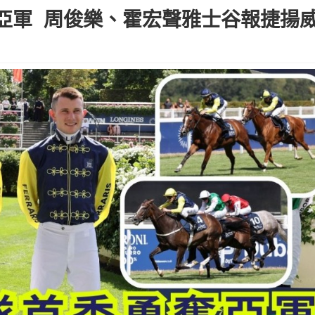
亞軍 周俊樂、霍宏聲雅士谷報捷揚