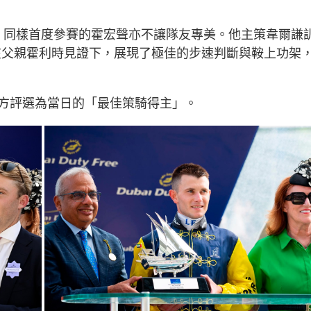
中，同樣首度參賽的霍宏聲亦不讓隊友專美。他主策韋爾謙
ris），在父親霍利時見證下，展現了極佳的步速判斷與鞍上功架
方評選為當日的「最佳策騎得主」。