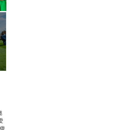
堯
愛
周俊