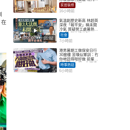
枱櫃融入玄關
家居裝修
16小時前
訓
氣溫創歷史新高 林超英
，在
深夜「報平安」稱未開
冷氣 質疑勞工處暑熱警
告「取消也沒分別」
社會
01:02
7小時前
港男暑期工做保安日行
30層樓 苦嘆似軍訓：冇
你哋諗得咁好做 前輩傳
授搵筍工心得：你唔識
時事熱話
揀盤啫｜Juicy叮
6小時前