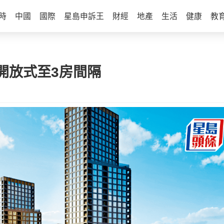
時
中國
國際
星島申訴王
財經
地產
生活
健康
教
供開放式至3房間隔