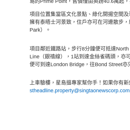
島的Prime Point，售價僅由英鎊40.6萬
項目位置集當區文化景點、綠化開揚空間及
擁有泰晤士河景致，住戶亦可在河邊散步，欣賞
Park）。
項目鄰近鐵路站，步行8分鐘便可抵達North G
Line（銀禧線），1站到達金絲雀碼頭，亦可連接
便可到達London Bridge，往Bond S
上車驗樓，星島搵專家幫你手！如果你有新盤
stheadline.property@singtaonewscorp.com