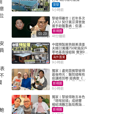
朗
突發
意
5小時前
位
黎彼得離世丨近年多次
入ICU 契仔黃宗澤曾施
援手助醫重病：佢瀟灑
一生唔想大家唔開心
影視圈
01:23
48分鐘前
安
中國預製屋熱銷美澳墨
夫婦22萬購750呎兩房戶
員
零地基直接組裝 實測9個
月激讚「重來一次都會
海外置業
買」
9小時前
曾表
獨家丨盧宛茵揭黎彼得
最後時光：醫院插喉有
不
痰講唔到嘢 經典歌《浪
獨
子心聲》金句源自廟街
影視圈
睇相佬
8小時前
獨家丨黎彼得敢言本色
「唔啱就插」成絕響
楊紹鴻難忘飯局教誨：
受益一生
鮑
影視圈