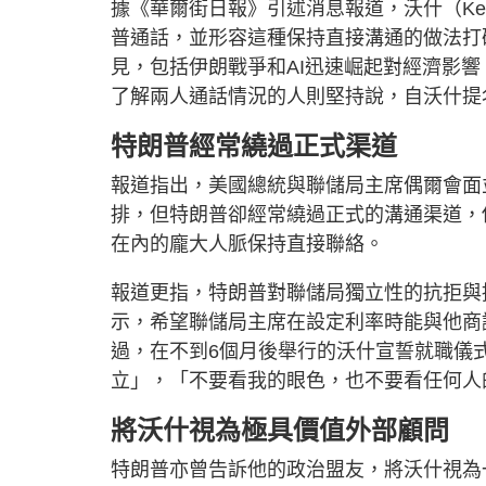
據《華爾街日報》引述消息報道，沃什（Kev
普通話，並形容這種保持直接溝通的做法打
見，包括伊朗戰爭和AI迅速崛起對經濟影
了解兩人通話情況的人則堅持說，自沃什提
特朗普經常繞過正式渠道
報道指出，美國總統與聯儲局主席偶爾會面
排，但特朗普卻經常繞過正式的溝通渠道，
在內的龐大人脈保持直接聯絡。
報道更指，特朗普對聯儲局獨立性的抗拒與
示，希望聯儲局主席在設定利率時能與他商
過，在不到6個月後舉行的沃什宣誓就職儀
立」，「不要看我的眼色，也不要看任何人
將沃什視為極具價值外部顧問
特朗普亦曾告訴他的政治盟友，將沃什視為