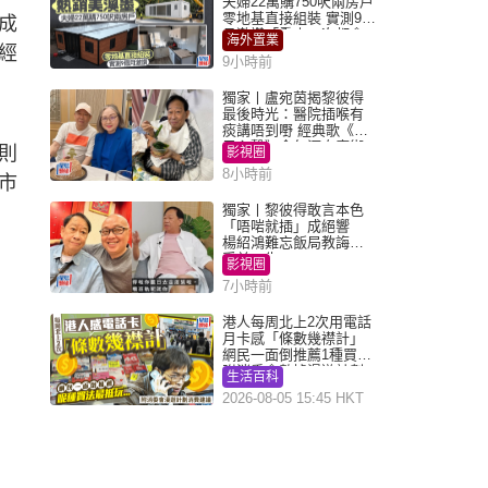
夫婦22萬購750呎兩房戶
零地基直接組裝 實測9個
成
月激讚「重來一次都會
海外置業
經
買」
9小時前
獨家丨盧宛茵揭黎彼得
最後時光：醫院插喉有
痰講唔到嘢 經典歌《浪
子心聲》金句源自廟街
則
影視圈
睇相佬
8小時前
市
獨家丨黎彼得敢言本色
「唔啱就插」成絕響
楊紹鴻難忘飯局教誨：
受益一生
影視圈
7小時前
港人每周北上2次用電話
月卡感「條數幾襟計」
網民一面倒推薦1種買法
附消委會數據漫遊計劃
生活百科
消費提示
2026-08-05 15:45 HKT