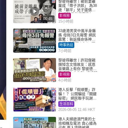
黎彼得離世丨被前妻離
棄成「帶子洪郎」 為38
歲「躺平」兒子還債多
年 曾盼尋伴侶度晚年
影視圈
00:45
15小時前
33歲港男突中風半身癱
瘓 母拖3日先報警 網民
震驚：執返條命係神蹟
自爆2個惡習｜Juicy叮
時事熱話
7小時前
黎彼得離世丨許冠傑親
撰悼念文憶故友：感恩
音樂路上有你 黎彼德曾
直認唔夾合作7年終拆夥
影視圈
4小時前
港人反擊「假順豐」詐
騙！？ 公開騙徒「關鍵
秘密」 網民聯手玩謝：
練習緬甸語
生活百科
2026-08-05 11:46 HKT
港人夫婦遊澳門乘的士
拾相機及電池 貪心據為
己有 再入境時被捕