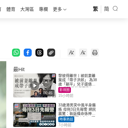
繁
简
育
體育
大灣區
專欄
更多
最Hit
黎彼得離世丨被前妻離
棄成「帶子洪郎」 為38
歲「躺平」兒子還債多
年 曾盼尋伴侶度晚年
影視圈
00:45
15小時前
33歲港男突中風半身癱
瘓 母拖3日先報警 網民
震驚：執返條命係神蹟
自爆2個惡習｜Juicy叮
時事熱話
7小時前