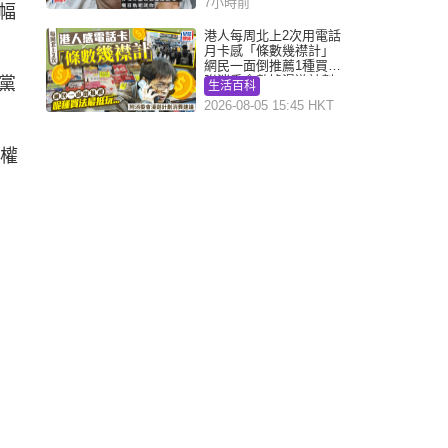
7小時前
幅
港人每周北上2次用電話
月卡感「條數幾襟計」
網民一面倒推薦1種買法
附消委會數據漫遊計劃
黨
生活百科
消費提示
2026-08-05 15:45 HKT
的權