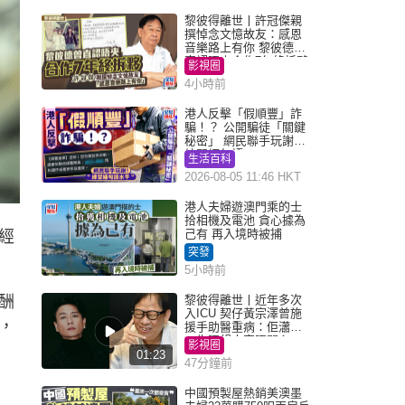
黎彼得離世丨許冠傑親
撰悼念文憶故友：感恩
音樂路上有你 黎彼德曾
直認唔夾合作7年終拆夥
影視圈
4小時前
港人反擊「假順豐」詐
騙！？ 公開騙徒「關鍵
秘密」 網民聯手玩謝：
練習緬甸語
生活百科
2026-08-05 11:46 HKT
港人夫婦遊澳門乘的士
拾相機及電池 貪心據為
己有 再入境時被捕
經
突發
5小時前
酬
黎彼得離世丨近年多次
入ICU 契仔黃宗澤曾施
，
援手助醫重病：佢瀟灑
一生唔想大家唔開心
影視圈
01:23
47分鐘前
中國預製屋熱銷美澳墨