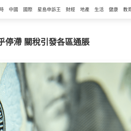
時
中國
國際
星島申訴王
財經
地產
生活
健康
教
乎停滯 關稅引發各區通脹