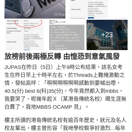
+23
放榜前後兩極反轉 由惶恐到意氣風發
JUPAS在昨日（5日）上午9時公布結果，該名女考
生在昨日早上十時半左右，於Threads上難掩激動之
情，發帖高呼：「啊啊啊啊啊啊感動到要喊出嚟，
40.5(分) best 6(科)35(分)，今年竟然都入到mbbs，
我要哭了，呢幾年起Ｘ（某港島傳統名校）嘅生涯無
白費了，我地MBBS OCAMP 見」。
樓主所讀的港島傳統名校有逾百年歷史，狀元及名人
校友輩出，樓主曾形容「我哋學校競爭好激烈...每年