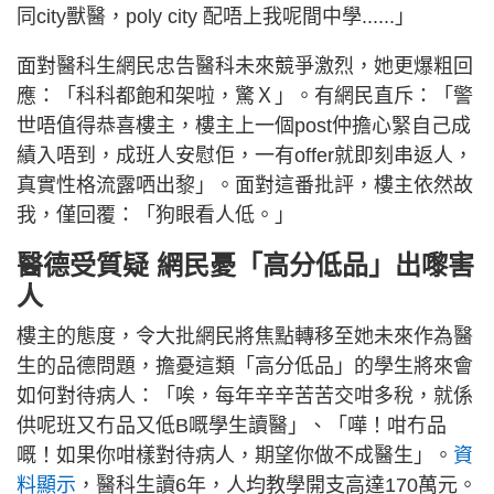
同city獸醫，poly city 配唔上我呢間中學......」
面對醫科生網民忠告醫科未來競爭激烈，她更爆粗回
應：「科科都飽和架啦，驚Ｘ」。有網民直斥：「警
世唔值得恭喜樓主，樓主上一個post仲擔心緊自己成
績入唔到，成班人安慰佢，一有offer就即刻串返人，
真實性格流露哂出黎」。面對這番批評，樓主依然故
我，僅回覆：「狗眼看人低。」
醫德受質疑 網民憂「高分低品」出嚟害
人
樓主的態度，令大批網民將焦點轉移至她未來作為醫
生的品德問題，擔憂這類「高分低品」的學生將來會
如何對待病人：「唉，每年辛辛苦苦交咁多稅，就係
供呢班又冇品又低B嘅學生讀醫」、「嘩！咁冇品
嘅！如果你咁樣對待病人，期望你做不成醫生」。
資
料顯示
，醫科生讀6年，人均教學開支高達170萬元。