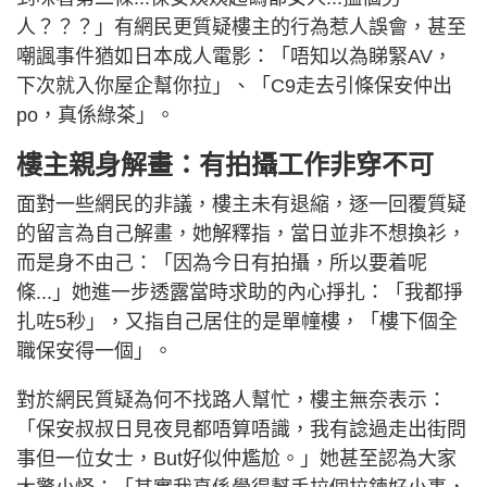
人？？？」有網民更質疑樓主的行為惹人誤會，甚至
嘲諷事件猶如日本成人電影：「唔知以為睇緊AV，
下次就入你屋企幫你拉」、「C9走去引條保安仲出
po，真係綠茶」。
樓主親身解畫：有拍攝工作非穿不可
面對一些網民的非議，樓主未有退縮，逐一回覆質疑
的留言為自己解畫，她解釋指，當日並非不想換衫，
而是身不由己：「因為今日有拍攝，所以要着呢
條...」她進一步透露當時求助的內心掙扎：「我都掙
扎咗5秒」，又指自己居住的是單幢樓，「樓下個全
職保安得一個」。
對於網民質疑為何不找路人幫忙，樓主無奈表示：
「保安叔叔日見夜見都唔算唔識，我有諗過走出街問
事但一位女士，But好似仲尷尬。」她甚至認為大家