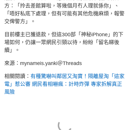
方：「拎去差館算啦，等幾個月冇人理就係你」、
「唔好私底下處理，但有可能有其他危機麻煩，報警
交俾警方」。
目前樓主已獲退款，但這300部「神秘iPhone」的下
場如何，仍讓一眾網民引頸以待，紛紛「留名睇後
續」。
來源：mynameis.yanki＠Threads
相關閱讀：
有種驚嚇叫鄰居又淘寶！隔離屋淘「這家
電」惹公審 網民看相嚇瘋：計時炸彈 專家拆解真正
風險