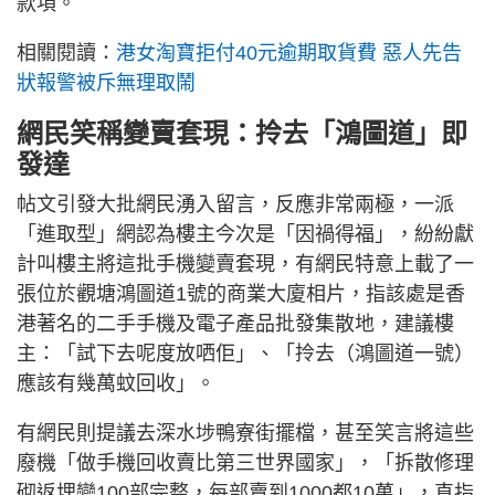
款項。
相關閱讀：
港女淘寶拒付40元逾期取貨費 惡人先告
狀報警被斥無理取鬧
網民笑稱變賣套現：拎去「鴻圖道」即
發達
帖文引發大批網民湧入留言，反應非常兩極，一派
「進取型」網認為樓主今次是「因禍得福」，紛紛獻
計叫樓主將這批手機變賣套現，有網民特意上載了一
張位於觀塘鴻圖道1號的商業大廈相片，指該處是香
港著名的二手手機及電子產品批發集散地，建議樓
主：「試下去呢度放哂佢」、「拎去（鴻圖道一號）
應該有幾萬蚊回收」。
有網民則提議去深水埗鴨寮街擺檔，甚至笑言將這些
廢機「做手機回收賣比第三世界國家」，「拆散修理
砌返埋變100部完整，每部賣到1000都10萬」，直指