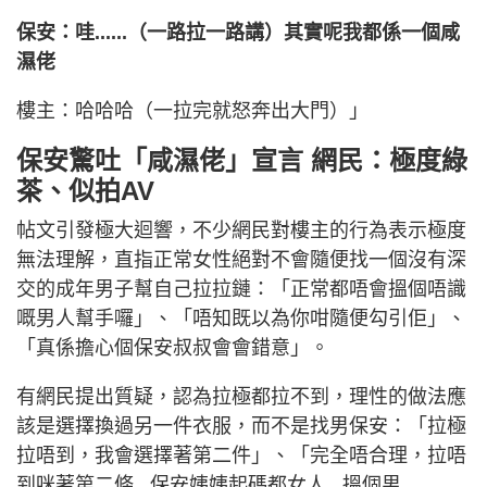
保安：哇......（一路拉一路講）其實呢我都係一個咸
濕佬
樓主：哈哈哈（一拉完就怒奔出大門）」
保安驚吐「咸濕佬」宣言 網民：極度綠
茶、似拍AV
帖文引發極大迴響，不少網民對樓主的行為表示極度
無法理解，直指正常女性絕對不會隨便找一個沒有深
交的成年男子幫自己拉拉鏈：「正常都唔會搵個唔識
嘅男人幫手囉」、「唔知既以為你咁隨便勾引佢」、
「真係擔心個保安叔叔會會錯意」。
有網民提出質疑，認為拉極都拉不到，理性的做法應
該是選擇換過另一件衣服，而不是找男保安：「拉極
拉唔到，我會選擇著第二件」、「完全唔合理，拉唔
到咪著第二條...保安姨姨起碼都女人...搵個男