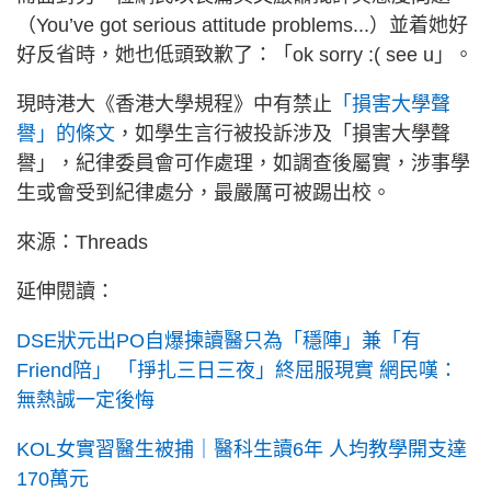
（You’ve got serious attitude problems...）並着她好
好反省時，她也低頭致歉了：「ok sorry :( see u」。
現時港大《香港大學規程》中有禁止
「損害大學聲
譽」的條文
，如學生言行被投訴涉及「損害大學聲
譽」，紀律委員會可作處理，如調查後屬實，涉事學
生或會受到紀律處分，最嚴厲可被踢出校。
來源：Threads
延伸閱讀：
DSE狀元出PO自爆揀讀醫只為「穩陣」兼「有
Friend陪」 「掙扎三日三夜」終屈服現實 網民嘆：
無熱誠一定後悔
KOL女實習醫生被捕｜醫科生讀6年 人均教學開支達
170萬元