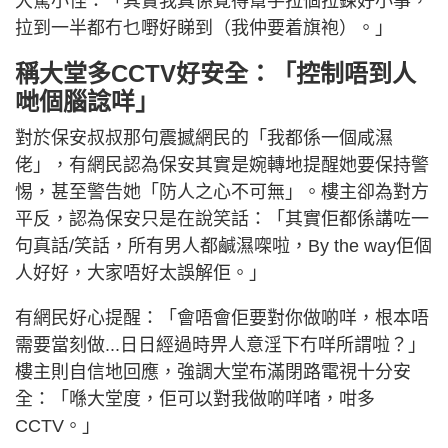
大驚小怪：「其實我真係覺得幫手拉個拉鍊好小事，
拉到一半都冇乜嘢好睇到（我仲要着旗袍）。」
稱大堂多CCTV好安全：「控制唔到人
哋個腦諗咩」
對於保安叔叔那句震撼網民的「我都係一個咸濕
佬」，有網民認為保安其實是婉轉地提醒她要保持警
惕，甚至警告她「防人之心不可無」。樓主卻為對方
平反，認為保安只是在說笑話：「其實佢都係講咗一
句真話/笑話，所有男人都鹹濕㗎啦，By the way佢個
人好好，大家唔好太誤解佢。」
有網民好心提醒：「會唔會佢要對你做啲咩，根本唔
需要當刻做...日日經過時畀人意淫下冇咩所謂啦？」
樓主則自信地回應，強調大堂布滿閉路電視十分安
全：「喺大堂度，佢可以對我做啲咩啫，咁多
CCTV。」