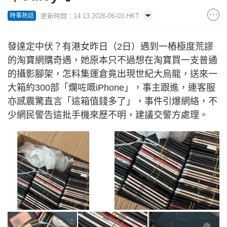
更新時間：14:13 2026-06-03 HKT
時事熱話
發達定中伏？有港女昨日（2日）遇到一樁極度荒謬
的淘寶網購奇遇，她原本只不過想在淘寶買一支普通
的攝影腳架，怎料集運倉竟出現世紀大烏龍，送來一
大箱約300部「爛咗嘅iPhone」，事主跟進，連客服
亦感震驚直言「這箱值錢多了」，事件引爆網絡，不
少網民警告這批手機來歷不明，建議交警方處理。