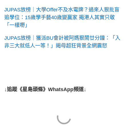
JUPAS放榜｜大學Offer不及水電牌？過來人狠批盲
追學位：15歲學手藝40歲變贏家 揭港人其實只敬
「一樣嘢」
JUPAS放榜｜獲派BU會計被阿媽狠鬧廿分鐘：「入
非三大就低人一等！」揭母超狂背景全網震怒
↓追蹤《星島頭條》WhatsApp頻道↓