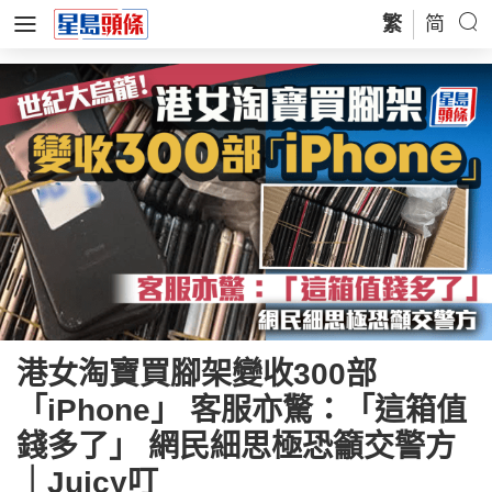
繁
简
港女淘寶買腳架變收300部
「iPhone」 客服亦驚：「這箱值
錢多了」 網民細思極恐籲交警方
｜Juicy叮