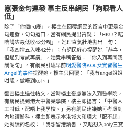
囂張金句連發 事主反串網民「狗眼看人
低」
除了「你個frd廢」，樓主在回覆網民的留言中更是金
句連發，句句搶口，當有網民提出質疑：「HKU？啱
啱講咗最低收42分喎」，她理直氣壯地拋出一句：
「我四捨五入咪42分」；有網民好心提醒她「恭喜，
但過到考試再講」，她竟串嘴答道：「你入到再同我
講呢句」。有網民引述早前
明愛醫院KOL女實習醫生
Angel的事件
提醒她，樓主只回覆：「我冇angel姐姐
咁靚，做唔到kol。」
翻查樓主過往帖文，當時樓主憂慮無法入到醫學院，
有網民提到港大中醫藥學院，樓主即揚言：「中醫人
工咁低，配唔上我學校。」另有網民建議她可考慮到
內地讀醫科，樓主即表示本港城大和理大「配不起」
她就讀的名校：「我想留港讀書 ，又唔想入poly三寶