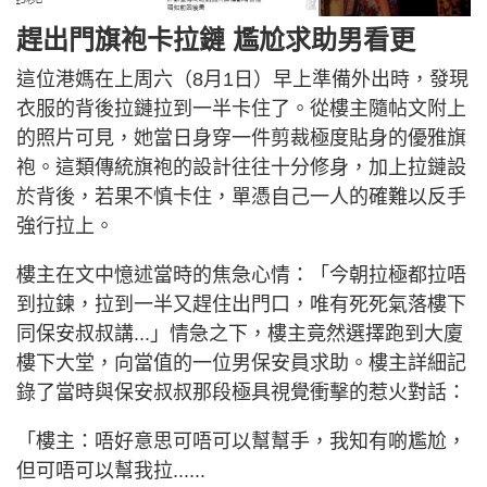
趕出門旗袍卡拉鏈 尷尬求助男看更
這位港媽在上周六（8月1日）早上準備外出時，發現
衣服的背後拉鏈拉到一半卡住了。從樓主隨帖文附上
的照片可見，她當日身穿一件剪裁極度貼身的優雅旗
袍。這類傳統旗袍的設計往往十分修身，加上拉鏈設
於背後，若果不慎卡住，單憑自己一人的確難以反手
強行拉上。
樓主在文中憶述當時的焦急心情：「今朝拉極都拉唔
到拉鍊，拉到一半又趕住出門口，唯有死死氣落樓下
同保安叔叔講...」情急之下，樓主竟然選擇跑到大廈
樓下大堂，向當值的一位男保安員求助。樓主詳細記
錄了當時與保安叔叔那段極具視覺衝擊的惹火對話：
「樓主：唔好意思可唔可以幫幫手，我知有啲尷尬，
但可唔可以幫我拉......