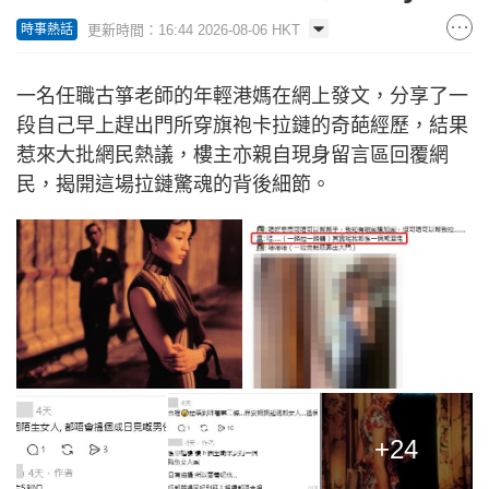
更新時間：16:44 2026-08-06 HKT
時事熱話
一名任職古箏老師的年輕港媽在網上發文，分享了一
段自己早上趕出門所穿旗袍卡拉鏈的奇葩經歷，結果
惹來大批網民熱議，樓主亦親自現身留言區回覆網
民，揭開這場拉鏈驚魂的背後細節。
+24