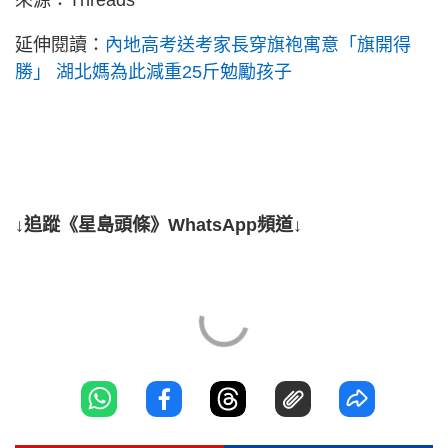
來源：Threads
延伸閱讀：
內地高考送考家長穿旗袍寓意「旗開得
勝」 湖北媽為此減重25斤勉勵孩子
↓追蹤《星島頭條》WhatsApp頻道↓