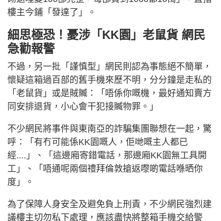
樓主今鋪「發達了」。
細思極恐！憂涉「KK園」老鼠貨 網民
急勸報警
不過，另一批「謹慎型」網民則認為事態絕不簡單，
懷疑這箱過百部的舊手機來歷不明，分分鐘是走私的
「老鼠貨」或是賊贓：「唔係你嘅機，最好通知賣方
同安排退貨，小心會干犯接贓物罪。」
不少網民將事件與東南亞的詐騙集團聯想在一起，驚
呼：「有冇可能係KK園嘅人，佢哋嘅主人都已
經....」、「這邊廂寄錯電話，那邊廂KK園無工具開
工」、「唔通呢兩個禮拜倫敦搶返嚟啲電話喺晒你
度」。
為了保障人身安全及避免負上刑責，不少網民強烈建
議樓主切勿私下處理，應該盡快將整箱手機交給警