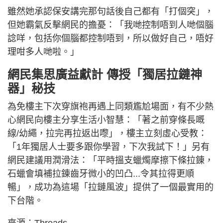
雖然她承認保安講完那句話後自己都有「打個突」，
但她霸氣反擊網民的擔憂：「我哋控制唔到人哋個腦
諗咩，包括你個腦都控制唔到，所以做好自己，唔好
理咁多人哋啦。」
網民集思廣益獻計 傳授「獨居拉鏈神
器」秘技
為免樓主下次穿旗袍再遇上同類尷尬場面，有不少熱
心網民向樓主分享生活小智慧：「著之前穿條長嘅
線/幼繩，拉完再拉返出嚟」，樓主立刻虛心受教：
「1年獨居人士要多跟你學習，下次我試下！」另有
網民建議用潤滑法：「平時搵支蠟燭摩擦下條拉錬，
石蠟會填補拉錬齒牙微小的凹凸...令其拉得更順
暢」，成功為這場「拉鏈風波」提供了一個最實用的
下台階。