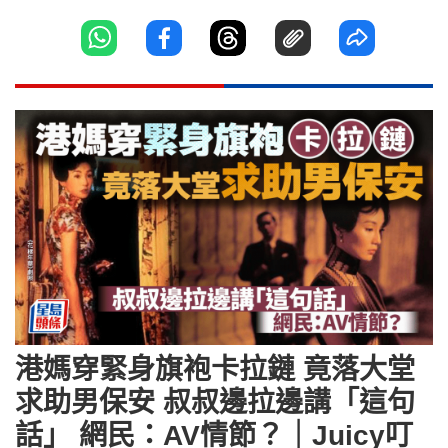
港媽穿緊身旗袍卡拉鏈 竟落大堂
求助男保安 叔叔邊拉邊講「這句
話」 網民：AV情節？｜Juicy叮