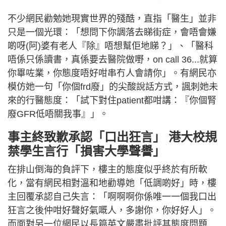
不少網民勸勉她現實世界的殘酷，直指「醫生」並非
只是一個光環：「想問下你調落去睇街症，會唔會嫌
啲呀(阿)婆有老人『除』唔想幫佢地睇？」、「醫科
唔係只係讀書，真係要去醫院做嘢，on call 36...就算
你畢咗業，你態度唔好咁串冇人會請你」。有網民亦
模仿她一句「你個frd廢」的尖酸說話方式，諷刺她未
來的行醫態度：「試下對住patient都咁講：『你個腎
廢GFR低唔關我事』」。
事主終致歉承認「口出狂言」 港大校規
禁學生言行「損害大學聲譽」
在排山倒海的負評下，樓主的態度似乎終於有所軟
化，當有網民相對溫和地勸導她「低調啲好」時，樓
主回覆承認自己失言：「啊啊啊你係唯一一個我口出
狂言之後仲咁好聲好氣嘅人，多謝你，你好好人」。
而面對另一位網民以長篇英文嚴肅批評其態度問題