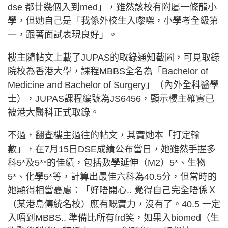
dse 都廿幾個入到med」，雖然該校有附屬一條龍小
學，但她自己是「我係外校生入嚟㗎，小學考全級第
一，跟著面試表現良好」。
樓主隨帖文上載了JUPAS的取錄通知截圖，可見取錄
院校為香港大學，課程MBBS全名為「Bachelor of
Medicine and Bachelor of Surgery」（內外全科醫學
士），JUPAS課程編號為JS6456，顯示樓主確實已
被港大醫科正式取錄。
不過，翻查樓主過往的帖文，其實她本「打定輸
數」，在7月15日DSE成績公布當日，她雖然手握多
科5*及5**的佳績，包括數學延伸（M2）5*、生物
5*、化學5*等，計算出最佳六科為40.5分，但當時的
她顯得相當憂慮：「好唔開心.. 覺得自己完全唔係Ｘ
（某港島傳統名校）應有嘅實力，沒有了。40.5 一定
入唔到MBBS.. 準備比所有frd笑，如果入biomed（生