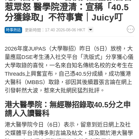
惹眾怒 醫學院澄清：宣稱「40.5
分獲錄取」不符事實｜Juicy叮
更新時間：17:40 2026-08-06 HKT
時事熱話
2026年度JUPAS（大學聯招）昨日（5日）放榜，大
量應屆DSE考生湧入社交平台「洗版式」分享獲心儀
大學取錄的喜悅，一名來自知名傳統名校的女考生在
Threads上興奮宣布，自己憑40.5分成績，成功獲港
大醫科（MBBS）取錄，卻因其後續囂張言論在網上
引發軒然大波，惹來大批網民猛烈批評。
港大醫學院：無經聯招錄取40.5分之申
請人入讀醫科
港大醫學院今日（6日）表示，留意到近日網上及社
交媒體平台流傳多則言論及帖文，提及關於港大醫學