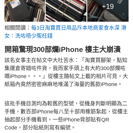
+19
相關閱讀：
每3日淘寶買日用品斥本地商家食水深 港
女：洗咗唔少冤枉錢
開箱驚現300部爛iPhone 樓主大崩潰
該名女事主在帖文中大吐苦水：「淘寶買腳架，點知
集運倉寄錯咗件貨，我而家手頭上有大約300部爛咗
嘅iPhone。。。」從樓主隨帖文上載的相片可見，大
紙箱內竟然密密麻麻地堆滿了海量的舊款iPhone。
這批手機目測均為較舊的型號，從機身判斷明顯為二
手機，數百部iPhone每八至十部用橡筋紮起，從樓主
抽起部分手機看到，一些iPhone背部貼有QR
Code，部分貼紙則寫有編號。