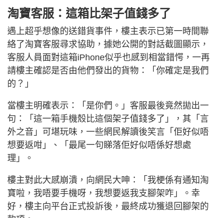
淘寶客服：這箱比架子值錢多了
遇上超乎想像的送錯貨事件，樓主表示已第一時間聯
絡了淘寶客服尋求協助，據她公開的對話截圖顯示，
客服人員面對這箱iPhone似乎也感到相當錯愕，一再
請樓主確認是否由他們發出的貨物：「你確定是我們
的？」
當樓主明確表示：「是你們。」客服最後竟然拋出一
句：「這一箱手機殼比這個架子值錢多了」，其「言
外之音」可堪玩味，一些網民解讀後笑言「佢好似唔
想要返咁」、「最尾一句睇落佢好似唔係好想處
理」。
樓主對此大感崩潰，向網民大呻：「我梗係有通知淘
寶啦，我唔要手機呀，我想要返我支腳架咋」。幸
好，樓主向平台正式投訴後，最終成功獲退回腳架的