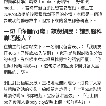
物醫學科學）轉返上mbbs，得唔得..，好想讀
med....」，當時有逾百網民留言安慰她。樓主在
JUPAS放榜前後兩種截然不同的心情，本應是一個追
夢成功的勵志故事，但接下來的發展卻急轉直下。
一句「你個frd廢」辣㷫網民：讀到醫科
睇唔起人？
在樓主的報喜帖文下，一名網民留言表示：「我朋友
仔40.5，已經放A1入唔到」，似乎是想探討收生分數
的玄機，豈料樓主竟以極具挑釁性的語氣回覆：「你
個frd 廢唔關我事」，這句涼薄的回應瞬間引發大量
網民的非議。
網民對此極度反感，直指她毫無同理心，浪費了大家
放榜時對她的安慰，紛紛留言炮轟：「上個post先話
驚緊你啲frd睇你唔起，宜家就咁囂張」、「佢上個
po先覆完人話poly city配唔上佢，知咩料啦」。