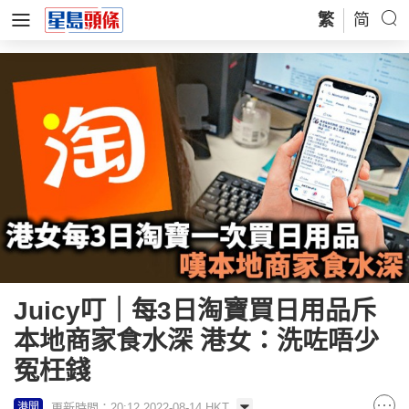
繁
简
Juicy叮｜每3日淘寶買日用品斥
本地商家食水深 港女：洗咗唔少
冤枉錢
更新時間：20:12 2022-08-14 HKT
港聞