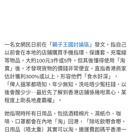
一名女網民日前在「
親子王國討論區
」發文，指自己
以前會在本地的店鋪購買手機指環、保護套、充電線
等物品，大約100元3件或5件，但其後懂得使用「淘
寶」後，才發現貨物的價錢非常便宜，直指香港商家
估計獲利300%或以上，形容他們「食水好深」，
「俾人搵笨都唔知，年少無知，洗咗唔少冤枉錢，以
後會醒少少‥最近先了解到香港店鋪係幾咁黑心，某
程度上助長地產霸權」。
她指現時所有日用品，包括酒精棉片、濕紙巾、咖
啡、口罩都會在內地「淘」回港，「除咗飲嘢食嘢，
日用品（唔太重）其實可以淘，連運費起碼平香港一