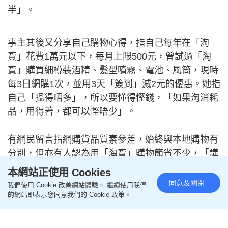
半」。
事主其後又分享自己購物心得，指自己每年在「淘
寶」花費1萬元以下，每月上限500元，曾試過「淘
寶」購買細樽裝酒精、髮型噴霧、電池、風筒，現時
每3日網購1次，並用3天「簽到」減2元的優惠。她指
自己「搵得唔多」，所以要懂得慳錢，「如果淘消耗
品，用得著，都可以慳唔少」。
有網民留言指網購貨品質素參差，始終與本地購物有
分別，但亦有人認為用「淘寶」購物節省不少，「講
真，有很多貨品其實同香港貨品無乜分別，當然買電
本網站正使用 Cookies
器我會睇清楚是否跟香港電壓相同。其實除咗平之
同意及關閉
我們使用 Cookie 改善網站體驗。 繼續使用我們
外，淘寶嘅電器嘅尺寸同埋種類真係畀香港多好多。
的網站即表示您同意我們的 Cookie 政策。
香港地方細，尺寸有限制，要買到啱尺寸放在屋企，
一啲都唔容易。淘寶網好處就係種類多，呎吋選擇