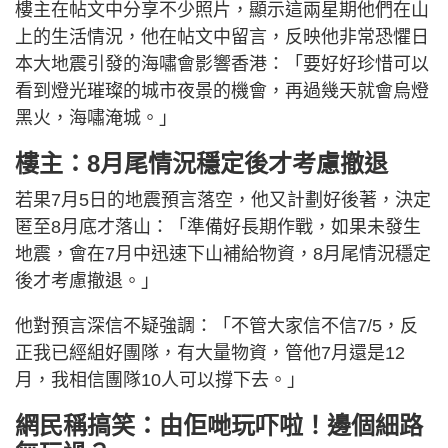
樓主在帖文中分享不少照片，顯示這兩星期他們在山
上的生活情況，他在帖文中留言，反映他非常恐懼日
本大地震引發的海嘯會影響香港：「要好好珍惜可以
看到燈光璀璨的城市夜景的機會，再過幾天就會烏燈
黑火，海嘯淹城。」
樓主：8月尾情況穩定後才考慮撤退
若果7月5日的地震預言落空，他又計劃好後著，決定
匿至8月底才落山：「準備好長期作戰，如果未發生
地震，會在7月中迅速下山補給物資，8月尾情況穩定
後才考慮撤退。」
他對預言深信不疑強調：「不管大家信不信7/5，反
正我已經組好團隊，有大量物資，管他7月還是12
月，我相信團隊10人可以撐下去。」
網民稱搞笑：由佢哋玩吓啦！邊個細路