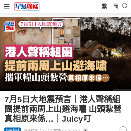
繁
简
7月5日大地震預言｜港人聲稱組
團提前兩周上山避海嘯 山頭紮營
真相原來係…｜Juicy叮
更新時間：23:13 2025-07-02 HKT
時事熱話