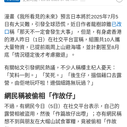
漫畫《我所看見的未來》預言日本將於2025年7月5
日有大災難，引發全球恐慌，近日作者龍樹諒雖
已改
口
稱「那天不一定會發生大事」，但是，有身處香港
的港人昨日（1日）在社交平台宣稱，組團共10人攜
大量物資，已提前兩周上山避海嘯，並計劃匿至8月
底「情況穩定後才考慮撤退」。
有關帖文引發網民熱議，不少人稱樓主杞人憂天：
「笑料一則。」「笑死。」「後生仔，搵個藉口去露
營，由佢哋玩吓啦！邊個細路無玩過？」
網民稱被偷相「作故仔」
不過，有網民今日（5日）在社交平台表示，自己的
露營相被盜用，然後「作篇故仔出嚟」；亦有網民稱
想不到與朋友在大帽山試食軍糧，竟被偷相「作故