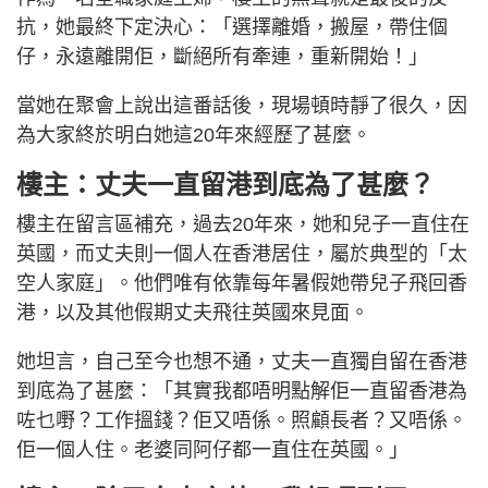
抗，她最終下定決心：「選擇離婚，搬屋，帶住個
仔，永遠離開佢，斷絕所有牽連，重新開始！」
當她在聚會上說出這番話後，現場頓時靜了很久，因
為大家終於明白她這20年來經歷了甚麼。
樓主：丈夫一直留港到底為了甚麼？
樓主在留言區補充，過去20年來，她和兒子一直住在
英國，而丈夫則一個人在香港居住，屬於典型的「太
空人家庭」。他們唯有依靠每年暑假她帶兒子飛回香
港，以及其他假期丈夫飛往英國來見面。
她坦言，自己至今也想不通，丈夫一直獨自留在香港
到底為了甚麼：「其實我都唔明點解佢一直留香港為
咗乜嘢？工作搵錢？佢又唔係。照顧長者？又唔係。
佢一個人住。老婆同阿仔都一直住在英國。」