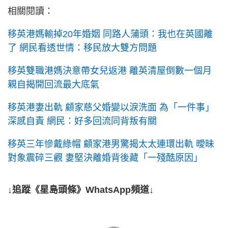
相關閱讀：
移英港媽輸掉20年婚姻 同路人蒲頭：我也在英國離
了 網民看透世情：移民放大雙方問題
移英雙職港媽決意帶女兒返港 離英清屋倒數一個月
親自揭開回流最大底氣
移英港妻出軌 顧家慈父婚變以淚洗面 為「一件事」
深感自責 網民：好多回流同背叛有關
移英三年慘戴綠帽 顧家港男驚揭太太連環出軌 曖昧
對象震碎三觀 妻堅決離婚背後藏「一殘酷原因」
↓追蹤《星島頭條》WhatsApp頻道↓