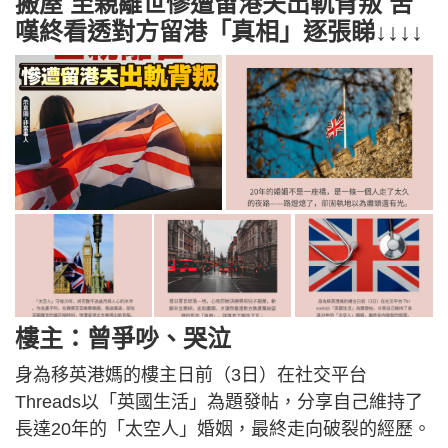
搬屋 至親離世慘遭留港夫出軌背叛 苦
嘆終看透對方留港「真相」逐張睇↓↓↓↓
樓主：曾爭吵、哭泣
身為移英港媽的樓主日前（3日）在社交平台
Threads以「英國生活」為題發帖，分享自己維持了
長達20年的「太空人」婚姻，最終走向破裂的經歷。