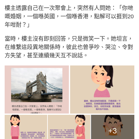
樓主透露自己在一次聚會上，突然有人問她：「你哋
嘅婚姻，一個喺英國，一個喺香港，點解可以捱到20
年咁耐？」
當時，樓主沒有即刻回答，只是微笑一下。她坦言，
在維繫這段異地關係時，彼此也曾爭吵、哭泣、令對
方失望，甚至連續幾天互不說話。
+3