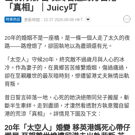
「真相」｜Juicy叮
更新時間：15:37 2026-08-08 HKT
時事熱話
20年的婚姻不是一座橋，是一條一個人走了太久的夜
路——路燈熄了，卻固執地以為盡頭還有光。
「太空人」守候20年，終究敵不過歲月與人心的冰
冷。作為妻子的，在異鄉苦苦維繫婚姻，傷過痛過，
卻在至親離世的最灰暗時刻，慘遭留港丈夫無情出軌
背叛。
昔日誓言碎落一地，心死的她決絕帶同兒子搬屋，斬
斷半生牽絆。走到盡頭，才淒然看透對方執意獨自留
港的荒涼「真相」。詳情見下圖及下文：
20年「太空人」婚變 移英港媽死心帶仔