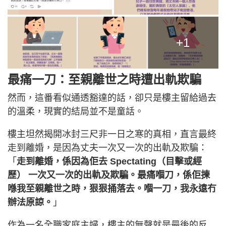
+1
最痛一刀：至親離世之時遭出軌欺騙
然而，這番看似通透豁達的話，卻只是樓主留給過去
的溫柔，現實的結局並不是童話。
樓主坦然揭開冰封三尺非一日之寒的真相，直言最終
走到離婚，是因為丈夫一次又一次的出軌及欺騙：
「
走到離婚，係因為佢去 Spectating（目擊或經
歷） 一次又一次的出軌及欺騙。最痛嗰刀，係佢揀
喺我至親離世之時，狠狠捅落去。嗰一刀，我永遠冇
辦法原諒。
」
作為一名全職家庭主婦，樓主的無聲就是最後的反