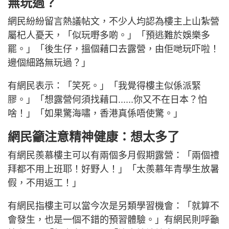
無玩過？
網民紛紛留言熱議帖文，不少人均認為樓主上山紮營
屬杞人憂天，「似玩嘢多啲。」「預逃難於娛樂多
罷。」「後生仔，搵個藉口去露營，由佢哋玩吓啦！
邊個細路無玩過？」
有網民表示：「笑死。」「我覺得樓主似係派緊
膠。」「想露營何須找藉口......你又不在日本？怕
啥！」「如果驚海嘯，香港真係唔使驚。」
網民籲注意精神健康：想太多了
有網民羨慕樓主可以有兩個多月假期露營：「兩個禮
拜都不用上班耶！好野人！」「太羨慕年青學生放暑
假，不用返工！」
有網民指樓主可以當今次是另類學習機會：「就算不
會發生，也是一個不錯的預習體驗。」有網民則呼籲