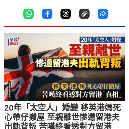
20年「太空人」婚變 移英港媽死
心帶仔搬屋 至親離世慘遭留港夫
出軌背叛 苦嘆終看透對方留港