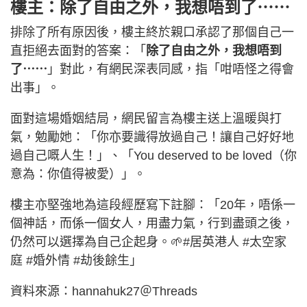
樓主：除了自由之外，我想唔到了⋯⋯
排除了所有原因後，樓主終於親口承認了那個自己一
直拒絕去面對的答案：「
除了自由之外，我想唔到
了⋯⋯
」對此，有網民深表同感，指「咁唔怪之得會
出事」。
面對這場婚姻結局，網民留言為樓主送上溫暖與打
氣，勉勵她：「你亦要識得放過自己！讓自己好好地
過自己嘅人生！」、「You deserved to be loved（你
意為：你值得被愛）」。
樓主亦堅強地為這段經歷寫下註腳：「20年，唔係一
個神話，而係一個女人，用盡力氣，行到盡頭之後，
仍然可以選擇為自己企起身。🌱#居英港人 #太空家
庭 #婚外情 #劫後餘生」
資料來源：hannahuk27＠Threads