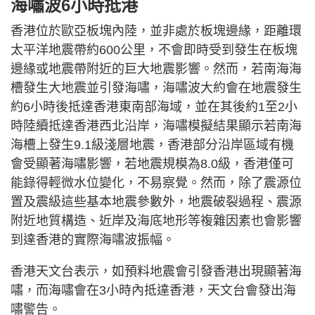
海嘯波6小時抵港
香港位於歐亞板塊內陸，並非處於板塊邊緣，距離環
太平洋地震帶約600公里，不會即時受到發生在板塊
邊緣或地震帶附近的巨大地震影響。然而，若南海海
槽發生大地震並引發海嘯，海嘯波大約會在地震發生
約6小時後抵達香港東南部海域，並在其後約1至2小
時陸續抵達香港西北沿岸，海嘯模擬結果顯示若南海
海槽上發生9.1級淺層地震，香港部分沿岸區域有機
會受顯著海嘯影響，若地震規模為8.0級，香港僅可
能錄得輕微水位變化，不易察覺。然而，除了震源位
置及震級這些基本地震參數外，地震破裂過程、震源
附近地質構造、近岸及海底地形等複雜因素也會影響
到達香港的實際海嘯波振幅。
香港天文台表示，如預料地震會引發香港出現顯著海
嘯，而海嘯會在3小時內抵達香港，天文台會發出海
嘯警告。