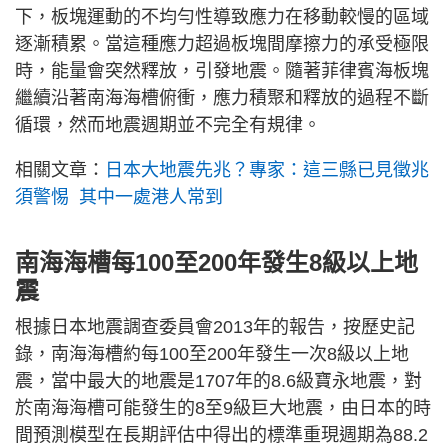
下，板塊運動的不均勻性導致應力在移動較慢的區域
逐漸積累。當這種應力超過板塊間摩擦力的承受極限
時，能量會突然釋放，引發地震。隨著菲律賓海板塊
繼續沿著南海海槽俯衝，應力積聚和釋放的過程不斷
循環，然而地震週期並不完全有規律。
相關文章：
日本大地震先兆？專家：這三縣已見徵兆
須警惕 其中一處港人常到
南海海槽每100至200年發生8級以上地
震
根據日本地震調查委員會2013年的報告，按歷史記
錄，南海海槽約每100至200年發生一次8級以上地
震，當中最大的地震是1707年的8.6級寶永地震，對
於南海海槽可能發生的8至9級巨大地震，由日本的時
間預測模型在長期評估中得出的標準重現週期為88.2