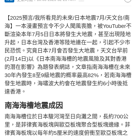
【2025預言/我所看見的未來/日本地震7月/天文台/南
海】一本漫畫預言令不少人聞風喪膽，被YouTuber不
斷渲染本年7月5日日本將發生大地震，甚至出現陸地
升起，日本台灣及香港等陸地連在一起，引起不少巿
民恐慌。究竟日本7月會否發生大地震，天文台早前
(2月14日)以《日本南海海槽的地震風險及其對香港
的潛在影響》為題發表網誌，文章指南海海槽在未來
30年內發生8至9級地震的概率最高82%，若南海海槽
發生地震時，海嘯波大約會在地震發生約6小時後抵
達香港。
南海海槽地震成因
南海海槽位於日本駿河灣至日向灘之間，長約700公
里，是菲律賓海板塊與歐亞板塊聚合型板塊邊緣。菲
律賓海板塊以每年約5厘米的速度俯衝至歐亞板塊之