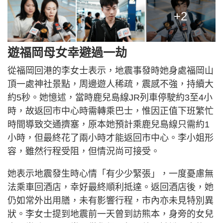
+2
遊福岡母女幸避過一劫
從福岡回港的李女士表示，地震事發時她身處福岡山
頂一處神社景點，周邊遊人稀疏，震感不強，持續大
約5秒。她憶述，當時鹿兒島線JR列車停駛約3至4小
時，故返回市中心時需轉乘巴士，惟因正值下班繁忙
時間導致交通擠塞，原本她預計乘鹿兒島線只需約1
小時，但最終花了兩小時才能返回市中心。李小姐形
容，雖然行程受阻，但情況尚可接受。
她表示地震發生時心情「有少少緊張」，一度憂慮無
法乘車回酒店，幸好最終順利抵達。返回酒店後，她
仍如常外出用膳，未有影響行程，市內亦未見特別異
狀。李女士提到地震前一天曾到訪熊本，身旁的女兒