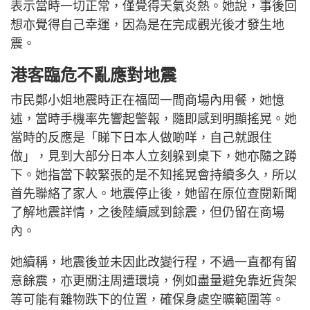
表示當時一切正常，僅覺得天氣炎熱。她說，事後回
想亦覺得自己幸運，因為是在完成觀光後才發生地
震。
港客臨危不亂應對地震
市民鄭小姐地震時正在福岡一間商場內用餐，她憶
述，當時手機率先響起警報，隨即感到明顯搖晃。她
當時的反應是「睇下日本人做啲咩，自己就跟住
做」，見到大部分日本人立刻躲到桌下，她亦隨之蹲
下。她指當下較緊張的是不知搖晃會持續多久，所以
首先聯絡了家人。地震停止後，她留在原位查閱新聞
了解地震詳情，之後陸續感到餘震，但仍留在商場
內。
她續稱，地震後並未因此改變行程，不過一直都有留
意餘震，亦更關注周遭環境，例如盡量避免靠近貨架
等可能有雜物跌下的位置，確保身處空曠範圍等。