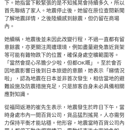
下。她指當下較緊張的是不知搖晃會持續多久，所以
首先聯絡了家人。地震停止後，她留在原位查閱新聞
了解地震詳情，之後陸續感到餘震，但仍留在商場
內。
她續稱，地震後並未因此改變行程，不過一直都有留
意餘震，亦更關注周遭環境，例如盡量避免靠近貨架
等可能有雜物跌下的位置，確保身處空曠範圍等。
「當然會提心吊膽少少啦，但都OK嘅」。至於會否
因地震影響日後到日本旅遊的意願，她表示「睇情況
啦」，認為地震在日本並非首次發生，相信當地的避
難設施及防震措施充足，只是旅客自身未必具備相關
應對知識。
從福岡返港的崔先生表示，地震發生於昨日下午，當
時身處市內一間百貨公司，貨品猛烈搖晃，人亦需努
力保持平衡才能站穩。他形容，地震當時百貨公司內