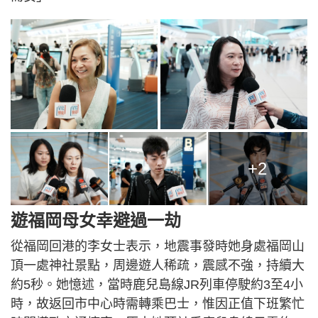
+2
遊福岡母女幸避過一劫
從福岡回港的李女士表示，地震事發時她身處福岡山
頂一處神社景點，周邊遊人稀疏，震感不強，持續大
約5秒。她憶述，當時鹿兒島線JR列車停駛約3至4小
時，故返回市中心時需轉乘巴士，惟因正值下班繁忙