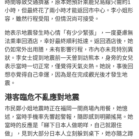
時間導致交通擠塞，原本她預計乘鹿兒島線只需約1
小時，但最終花了兩小時才能返回市中心。李小姐形
容，雖然行程受阻，但情況尚可接受。
她表示地震發生時心情「有少少緊張」，一度憂慮無
法乘車回酒店，幸好最終順利抵達。返回酒店後，她
仍如常外出用膳，未有影響行程，市內亦未見特別異
狀。李女士提到地震前一天曾到訪熊本，身旁的女兒
表示當時一切正常，僅覺得天氣炎熱。她說，事後回
想亦覺得自己幸運，因為是在完成觀光後才發生地
震。
港客臨危不亂應對地震
市民鄭小姐地震時正在福岡一間商場內用餐，她憶
述，當時手機率先響起警報，隨即感到明顯搖晃。她
當時的反應是「睇下日本人做啲咩，自己就跟住
做」，見到大部分日本人立刻躲到桌下，她亦隨之蹲