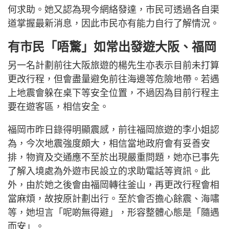
何求助。她又認為現今網絡發達，市民可透過各自渠
道掌握最新消息，因此市民亦有能力自行了解情況。
有市民「唔驚」如常出發遊大阪、福岡
另一名計劃前往大阪旅遊的楊先生亦表示目前未打算
更改行程，但會盡量避免前往海邊等危險地帶。若遇
上地震會躲在桌下等安全位置，不過因為目前行程主
要在遊客區，相信安全。
福岡市昨日錄得明顯震感，前往福岡旅遊的李小姐認
為，今次地震強度頗大，相信當地政府會有妥善安
排，物資及交通應不至於出現嚴重問題，她亦已事先
了解入境處為外遊市民設立的求助電話等資訊。此
外，由於她之後會由福岡轉往釜山，再更改行程會相
當麻煩，故按原計劃出行。至於會否擔心餘震、海嘯
等，她坦言「呢啲無得避」，形容整體心態是「隨遇
而安」。