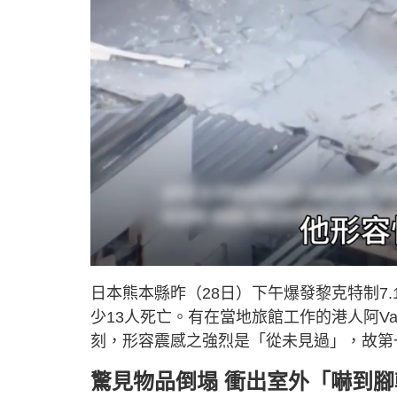
L
U
o
n
a
m
d
u
日本熊本縣昨（28日）下午爆發黎克特制7
e
t
d
e
:
少13人死亡。有在當地旅館工作的港人阿V
3
4
.
刻，形容震感之強烈是「從未見過」，故第
6
3
%
驚見物品倒塌 衝出室外「嚇到腳