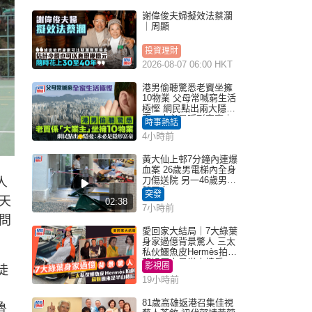
謝偉俊夫婦擬效法蔡瀾
｜周顯
投資理財
2026-08-07 06:00 HKT
港男偷聽驚悉老竇坐擁
10物業 父母常喊窮生活
極慳 網民點出兩大隱
憂：未必是隱形富豪｜
時事熱話
Juicy叮
4小時前
黃大仙上邨7分鐘內連爆
血案 26歲男電梯內全身
刀傷送院 另一46歲男倒
人
斃平台
突發
天
02:38
7小時前
問
愛回家大結局｜7大綠葉
身家過億背景驚人 三太
私伙鱷魚皮Hermès拍劇
蘇姐原來是半山樓后
影視圈
徒
19小時前
，
81歲高雄返港召集佳視
魯