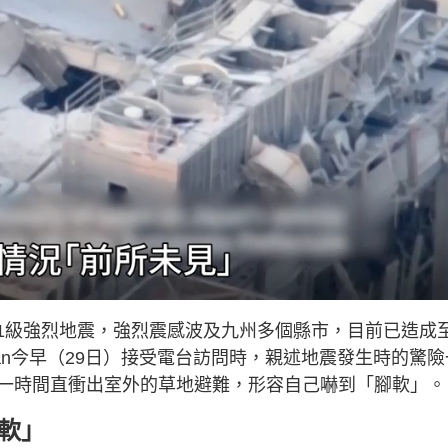
.1級強烈地震，強烈震感波及九州多個縣市，目前已造成
an今早（29日）接受電台訪問時，親述地震發生時的驚險
一時間直衝出室外的草地避難，形容自己嚇到「腳軟」。
軟」