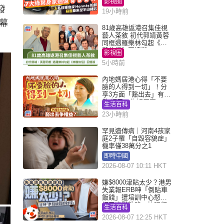
影視圈
發
19小時前
幕
81歲高雄返港召集佳視
藝人茶敘 初代郭靖黃蓉
同框遇羅樂林勾起《神
鵰俠侶》回憶殺
影視圈
5小時前
內地媽居港心得「不要
臉的人得到一切」！分
享3方面「豁出去」有著
數 網民：你好厲害
生活百科
23小時前
罕見遺傳病｜河南4孩家
庭2子罹「自毀容貌症」
機率僅38萬分之1
即時中國
2026-08-07 10:11 HKT
嫌$8000津貼太少？港男
失業報ERB呻「倒貼車
飯錢」遭培訓中心怒轟
網民幽默教路：揀呢類
生活百科
課程唔會蝕...
2026-08-07 12:25 HKT