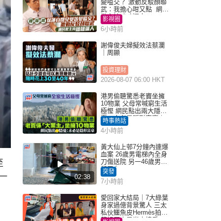
變嗌交？ 激動反駁顏聯
武：我擔心咁又點 網民
批主持咄咄逼人
影視圈
6小時前
謝偉俊夫婦擬效法蔡瀾
｜周顯
投資理財
2026-08-07 06:00 HKT
港男偷聽驚悉老竇坐擁
10物業 父母常喊窮生活
極慳 網民點出兩大隱
憂：未必是隱形富豪｜
時事熱話
Juicy叮
4小時前
黃大仙上邨7分鐘內連爆
血案 26歲男電梯內全身
刀傷送院 另一46歲男倒
至
斃平台
突發
一
02:38
7小時前
愛回家大結局｜7大綠葉
身家過億背景驚人 三太
私伙鱷魚皮Hermès拍劇
蘇姐原來是半山樓后