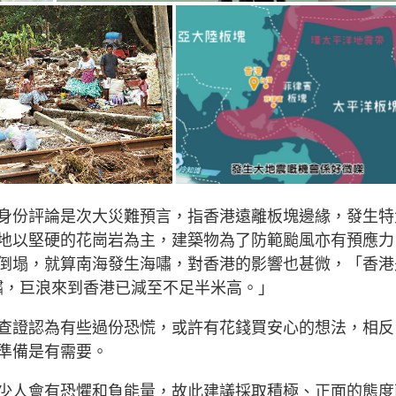
身份評論是次大災難預言，指香港遠離板塊邊緣，發生特
地以堅硬的花崗岩為主，建築物為了防範颱風亦有預應力
倒塌，就算南海發生海嘯，對香港的影響也甚微，「香港
海嘯，巨浪來到香港已減至不足半米高。」
查證認為有些過份恐慌，或許有花錢買安心的想法，相反
準備是有需要。
少人會有恐懼和負能量，故此建議採取積極、正面的態度