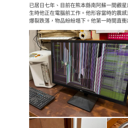
已居日七年、目前在熊本縣南阿蘇一間觀星
生時他正在電腦前工作。他形容當時的震感
爆裂跌落，物品紛紛塌下。他第一時間直衝