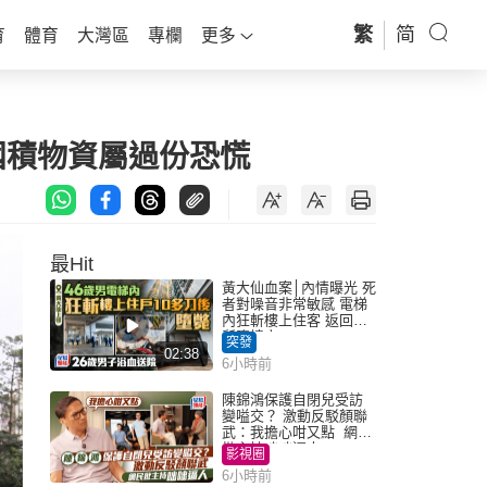
繁
简
育
體育
大灣區
專欄
更多
囤積物資屬過份恐慌
最Hit
黃大仙血案│內情曝光 死
者對噪音非常敏感 電梯
內狂斬樓上住客 返回住
所墮樓亡
突發
02:38
6小時前
陳錦鴻保護自閉兒受訪
變嗌交？ 激動反駁顏聯
武：我擔心咁又點 網民
批主持咄咄逼人
影視圈
6小時前