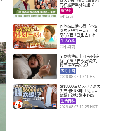
藝人茶敘 初代郭靖黃蓉
同框遇羅樂林勾起《神
鵰俠侶》回憶殺
影視圈
5小時前
｜
內地媽居港心得「不要
臉的人得到一切」！分
享3方面「豁出去」有著
數 網民：你好厲害
生活百科
23小時前
罕見遺傳病｜河南4孩家
庭2子罹「自毀容貌症」
機率僅38萬分之1
即時中國
2026-08-07 10:11 HKT
嫌$8000津貼太少？港男
失業報ERB呻「倒貼車
飯錢」遭培訓中心怒轟
網民幽默教路：揀呢類
生活百科
課程唔會蝕...
2026-08-07 12:25 HKT