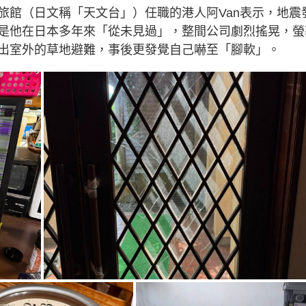
旅館（日文稱「天文台」）任職的港人阿Van表示，地震
是他在日本多年來「從未見過」，整間公司劇烈搖晃，螢
出室外的草地避難，事後更發覺自己嚇至「腳軟」。