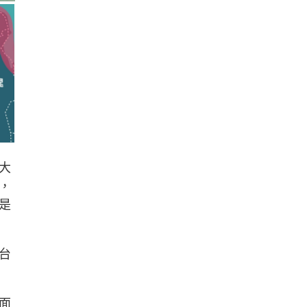
大
，
是
台
面