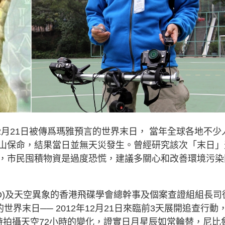
2月21日被傳爲瑪雅預言的世界末日， 當年全球各地不少
山保命，結果當日並無天災發生。曾經研究該次「末日」
，市民囤積物資是過度恐慌，建議多關心和改善環境污染
O)及天空異象的香港飛碟學會總幹事及個案查證組組長司
界末日── 2012年12月21日來臨前3天展開追查行動
時拍攝天空72小時的變化，證實日月星辰如常輪替，尼比