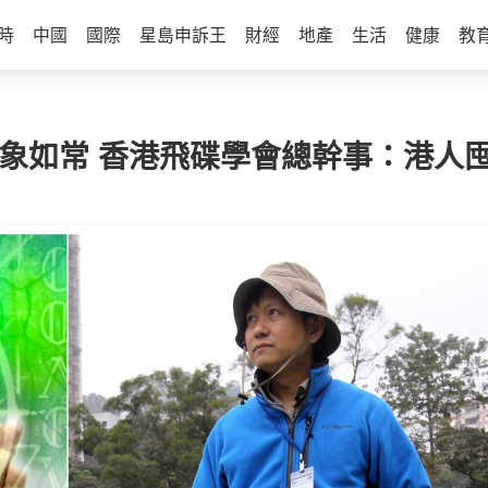
時
中國
國際
星島申訴王
財經
地產
生活
健康
教
天象如常 香港飛碟學會總幹事：港人