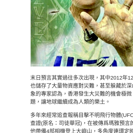
末日預言其實過往多次出現，其中2012年1
也儲存了大量物資應對災難，甚至躲藏於深
象的專家認為，香港發生大災難的機會極微
題，讓地球繼續成為人類的樂土。
多年來經常追查報稱目擊不明飛行物體(UF
查證(原名：司徒華冠)，在被傳爲瑪雅預言的世
他帶備4部相機登上大嶼山，多角度連環定