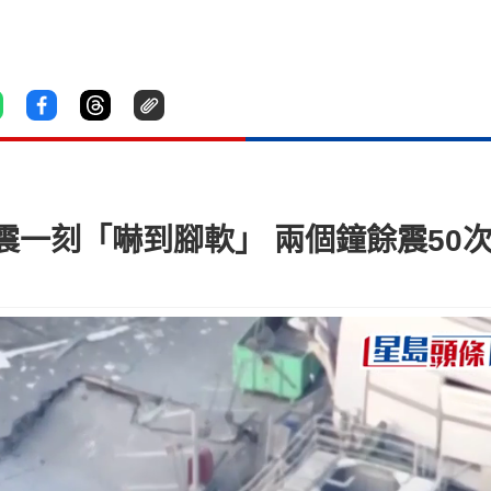
一刻「嚇到腳軟」 兩個鐘餘震50次