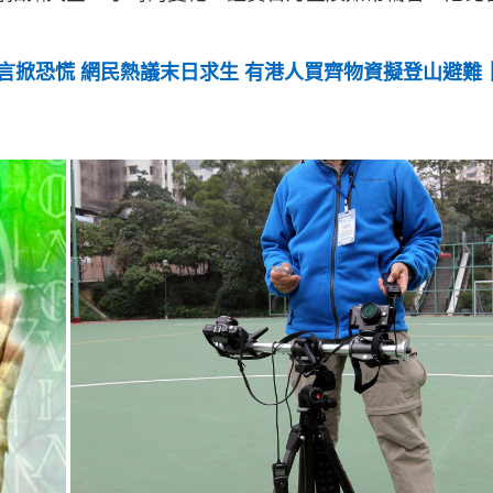
言掀恐慌 網民熱議末日求生 有港人買齊物資擬登山避難