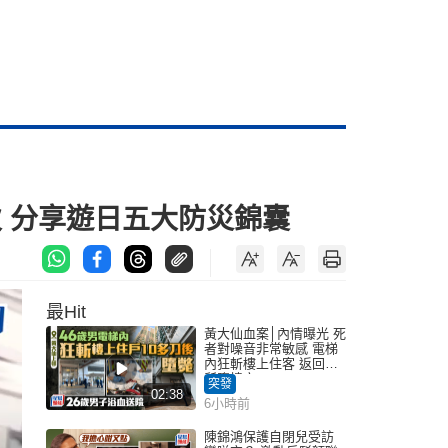
 分享遊日五大防災錦囊
最Hit
黃大仙血案│內情曝光 死
者對噪音非常敏感 電梯
內狂斬樓上住客 返回住
所墮樓亡
突發
02:38
6小時前
陳錦鴻保護自閉兒受訪