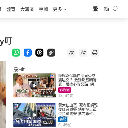
繁
简
育
體育
大灣區
專欄
更多
y叮
最Hit
陳錦鴻保護自閉兒受訪
變嗌交？ 激動反駁顏聯
武：我擔心咁又點 網民
批主持咄咄逼人
影視圈
01:20
12小時前
黃大仙血案│死者預謀報
復噪音滋擾 聽到樓上單
位拉鐵閘聲 攜刀等𨋢伏
擊傷者
突發
02:38
6小時前