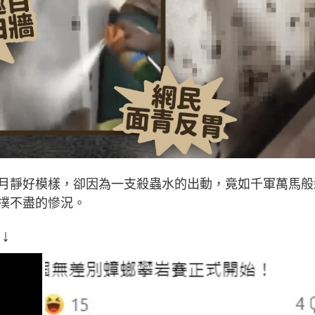
月靜好模樣，卻因為一支殺蟲水的出動，竟如千軍萬馬般
撲不盡的慘況。
↓