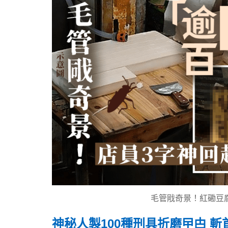
毛管戙奇景！紅磡豆
神秘人製100種刑具折磨曱甴 