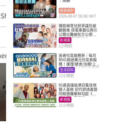
｜周顯
投資理財
2026-08-07 06:00 HKT
陳凱琳育兒掀爭議狂被
翻舊帳 搭電車霸位再引
公關災難被批欠公德心
網民質疑扮貼地？
影視圈
1小時前
長者社區服務券｜每月
$541換過萬元社區券服
務！護理/膳食/治療/上門
或中心任揀 1條件免資產
生活百科
審查（附申請資格及教
11小時前
學）
81歲高雄返港召集佳視
藝人茶敘 初代郭靖黃蓉
同框遇羅樂林勾起《神
鵰俠侶》回憶殺
影視圈
11小時前