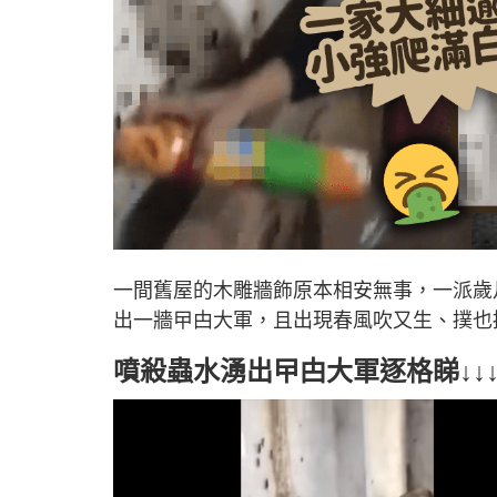
一間舊屋的木雕牆飾原本相安無事，一派歲
出一牆曱甴大軍，且出現春風吹又生、撲也
噴殺蟲水湧出曱甴大軍逐格睇↓↓↓