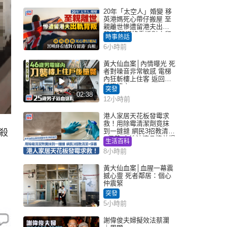
20年「太空人」婚變 移
英港媽死心帶仔搬屋 至
親離世慘遭留港夫出軌
背叛 苦嘆終看透對方留
時事熱話
港「真相」｜Juicy叮
6小時前
黃大仙血案│內情曝光 死
者對噪音非常敏感 電梯
內狂斬樓上住客 返回住
所墮樓亡
突發
02:38
12小時前
港人家居天花板發霉求
救！用除霉清潔劑竟抹
到一撻撻 網民3招教清潔
殺
+保養 本地油漆品牌曾提
生活百科
醒勿用1物防變色
8小時前
黃大仙血案│血腥一幕震
撼心靈 死者鄰居：個心
仲震緊
突發
5小時前
謝偉俊夫婦擬效法蔡瀾