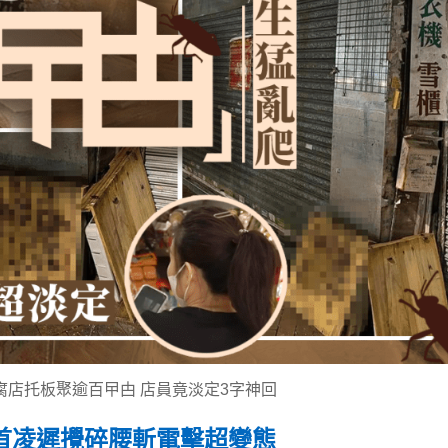
腐店托板聚逾百曱甴 店員竟淡定3字神回
斬首凌遲攪碎腰斬電擊超變態