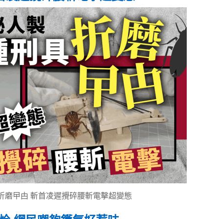
具折磨曱甴 斬首凌遲攪碎腰斬電擊超變態