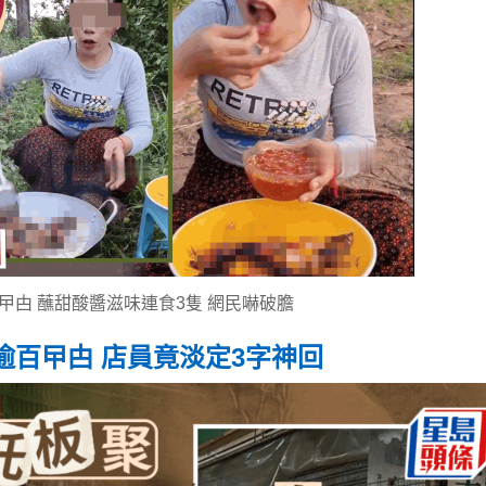
曱甴 蘸甜酸醬滋味連食3隻 網民嚇破膽
百曱甴 店員竟淡定3字神回