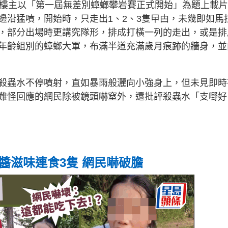
，樓主以「第一屆無差別蟑螂攀岩賽正式開始」為題上載片
邊沿猛噴，開始時，只走出1、2、3隻曱甴，未幾即如馬
，部分出場時更講究隊形，排成打橫一列的走出，或是排
年齡組別的蟑螂大軍，布滿半道充滿歲月痕跡的牆身，並
殺蟲水不停噴射，直如暴雨般灑向小強身上，但未見即時
難怪回應的網民除被鏡頭嚇窒外，還批評殺蟲水「支嘢好
醬滋味連食3隻 網民嚇破膽