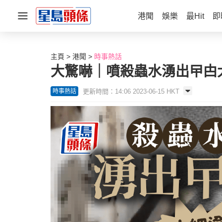
港聞
娛樂
最Hit
即
主頁
港聞
時事熱話
大驚嚇｜噴殺蟲水湧出曱甴大
更新時間：14:06 2023-06-15 HKT
時事熱話