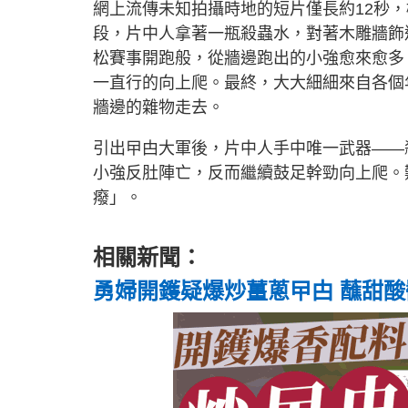
網上流傳未知拍攝時地的短片僅長約12秒
段，片中人拿著一瓶殺蟲水，對著木雕牆飾
松賽事開跑般，從牆邊跑出的小強愈來愈多
一直行的向上爬。最終，大大細細來自各個
牆邊的雜物走去。
引出曱甴大軍後，片中人手中唯一武器——
小強反肚陣亡，反而繼續鼓足幹勁向上爬。
癈」。
相關新聞：
勇婦開鑊疑爆炒薑蔥曱甴 蘸甜酸