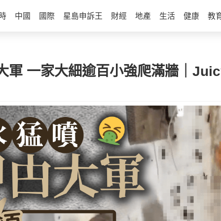
時
中國
國際
星島申訴王
財經
地產
生活
健康
教
軍 一家大細逾百小強爬滿牆｜Juic