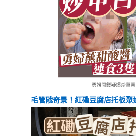
勇婦開鑊疑爆炒薑蔥
毛管戙奇景！紅磡豆腐店托板聚逾