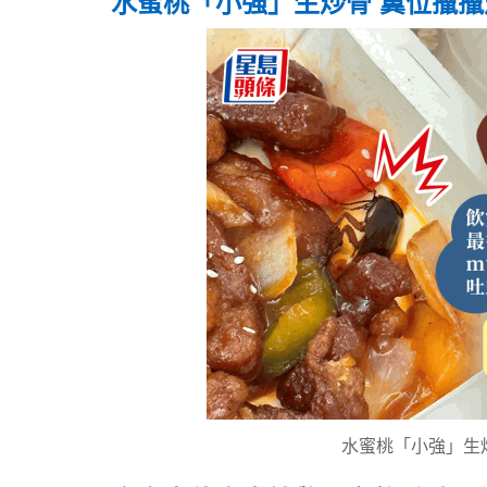
水蜜桃「小強」生炒骨 翼位擸擸
水蜜桃「小強」生