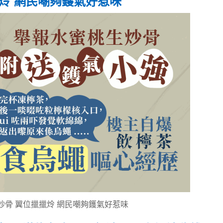
炩 網民嘲夠鑊氣好惹味
炒骨 翼位擸擸炩 網民嘲夠鑊氣好惹味