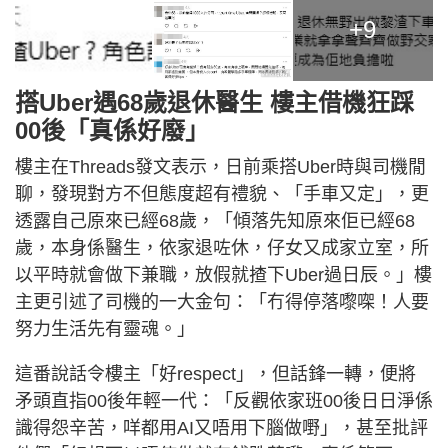
+9
搭Uber遇68歲退休醫生 樓主借機狂踩
00後「真係好廢」
樓主在Threads發文表示，日前乘搭Uber時與司機閒
聊，發現對方不但態度超有禮貌、「手車又定」，更
透露自己原來已經68歲，「傾落先知原來佢已經68
歲，本身係醫生，依家退咗休，仔女又成家立室，所
以平時就會做下兼職，放假就揸下Uber過日辰。」樓
主更引述了司機的一大金句：「冇得停落嚟㗎！人要
努力生活先有靈魂。」
這番說話令樓主「好respect」，但話鋒一轉，便將
矛頭直指00後年輕一代：「反觀依家班00後日日淨係
識得怨辛苦，咩都用AI又唔用下腦做嘢」，甚至批評