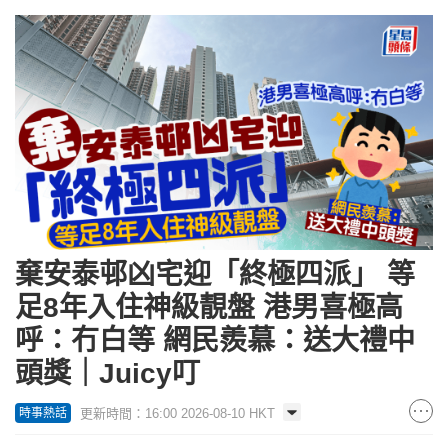
棄安泰邨凶宅迎「終極四派」 等
足8年入住神級靚盤 港男喜極高
呼：冇白等 網民羨慕：送大禮中
頭獎｜Juicy叮
更新時間：16:00 2026-08-10 HKT
時事熱話