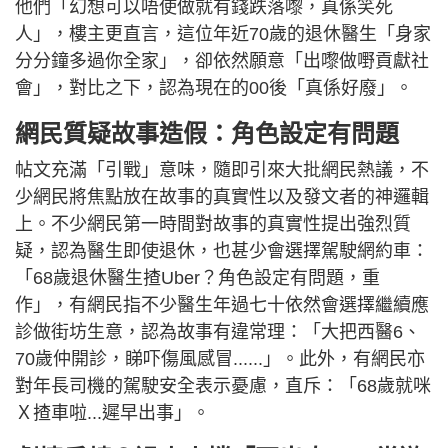
他們「幻想可以唔使做就有錢跌落嚟，真係笑死
人‍」，樓主更直言，這位年近70歲的退休醫生「身家
分分鐘多過你全家」，卻依然願意「出嚟做嘢貢獻社
會」，對比之下，認為現在的00後「真係好廢」。
網民質疑故事造假：角色設定有問題
帖文充滿「引戰」意味，隨即引來大批網民熱議，不
少網民將焦點放在故事的真實性以及發文者的神邏輯
上。不少網民第一時間對故事的真實性提出強烈質
疑，認為醫生即使退休，也甚少會選擇駕駛網約車：
「68歲退休醫生揸Uber？角色設定有問題，重
作」，有網民指不少醫生年過七十依然會選擇繼續應
診做街坊生意，認為故事有違常理：「大把西醫6、
70歲仲開診，睇吓傷風感冒......」。此外，有網民亦
對年長司機的駕駛安全表示憂慮，直斥：「68歲就咪
Ｘ揸車啦...遲早出事」。