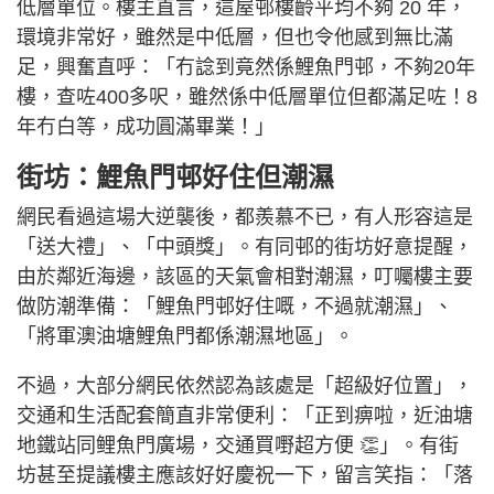
低層單位。樓主直言，這屋邨樓齡平均不夠 20 年，
環境非常好，雖然是中低層，但也令他感到無比滿
足，興奮直呼：「冇諗到竟然係鯉魚門邨，不夠20年
樓，查咗400多呎，雖然係中低層單位但都滿足咗！8
年冇白等，成功圓滿畢業！」
街坊：鯉魚門邨好住但潮濕
網民看過這場大逆襲後，都羨慕不已，有人形容這是
「送大禮」、「中頭獎」。有同邨的街坊好意提醒，
由於鄰近海邊，該區的天氣會相對潮濕，叮囑樓主要
做防潮準備：「鯉魚門邨好住嘅，不過就潮濕」、
「將軍澳油塘鯉魚門都係潮濕地區」。
不過，大部分網民依然認為該處是「超級好位置」，
交通和生活配套簡直非常便利：「正到痹啦，近油塘
地鐵站同鲤魚門廣場，交通買嘢超方便 👏」。有街
坊甚至提議樓主應該好好慶祝一下，留言笑指：「落