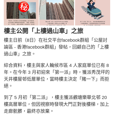
樓主公開「上樓過山車」之旅
樓主日前（8日）在社交平台facebook群組「公屋討
論區 - 香港facebook群組」發帖，回顧自己的「上樓
過山車」之旅。
綜合資料，樓主與家人輪候市區 4 人家庭單位已有 8
年。在今年 3 月初迎來「第一派」時，獲派秀茂坪的
天井樓屋邨低層單位，當時樓主決定「賭一下」而拒
絕。
到了 5 月初「第二派」，樓主獲派觀塘樂華北邨 20
樓高層單位，但因視察時發現大門正對後樓梯，加上
走廊骯髒，最終亦放棄。