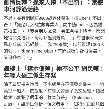
劇情反轉？過來人撐「不出奇」：當遊
車河舒筋活絡
不過，亦有網民認為68歲退休醫生「揸Uber」不出
奇：「識過月入6位數專業人士間中揸uber，因為鍾
意揸車」，「我有朋友60歲，有車有樓上哂岸，悶悶
地得閒先揸吓，每月都搵到幾萬......」有自稱68歲網
民亦分享自己經驗：「我也68(歲)，以前管理1000人
的公司，也part time Uber，有問題嗎？舒根活骼，
又可遊車河。」
轟樓主「樣本偏差」極不公平 網民嘆：
年輕人返工係生存緊
除了質疑樓主造假，不少網民亦不滿發文樓主「一竹
篙打一船人」的態度，有網民發表了長文反駁，指出
這個比較犯了嚴重的「樣本偏差」（Selection
Bias），該網民分析，發文者用「一個特別正面嘅個