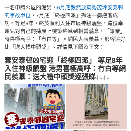
一名申請公屋的港男，
6月底毅然放棄秀茂坪安泰邨
的事故單位
，7月底「終極四派」孤注一擲逆襲成
功。等足8年，終於順利入住市區神級靚盤，這位幸
運兒對自己的揀屋上樓策略感到相當滿意，「畢業」
時喜極高呼：「冇白等」。網民大表羨慕，形容這好
比「送大禮中頭獎」。詳情見下圖及下文：
棄安泰邨凶宅迎「終極四派」 等足8年
入住神級靚盤 港男喜極高呼：冇白等網
民羨慕：送大禮中頭獎逐張睇↓↓↓↓