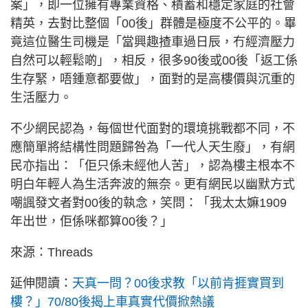
案」，即一位擁有專業資格、積蓄和穩定家庭的社會
精英，去對比整個「00後」群體是極度不公平的。畢
竟這位醫生司機是「當興趣揸車過日辰，冇經濟壓力
自然可以輕鬆啲」，相反，很多90後或00後「返工係
生存緊，唔鍾意都要做」，面對的是高樓價與沉重的
生活壓力。
不少網民認為，每個世代面對的環境挑戰都不同，不
應簡單將結構性問題歸咎為「一代人天生廢」，有網
民亦指出：「佢只係未經他人苦」，認為樓主根本不
明白年輕人為生活奔波的無奈。更有網民以幽默方式
嘲諷發文者對00後的執念，笑問：「我太太嫲1909
年出世，佢係咪都算00後？」
來源：Threads
延伸閱讀：
天真一問？00後求教「以前肯捱實買到
樓？」70/80後揭上車真實代價掀熱議