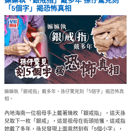
嫲嫲執「銀戒指」戴多年 孫仔驚見刻
「5個字」揭恐怖真相
嫲嫲執「銀戒指」戴多年，孫仔驚見刻「5個字」揭恐怖真
相。
內地海南一位祖母手上戴著幾枚「銀戒指」，這天孫
兒取下一枚「銀戒」，這是祖母在街頭拾獲，這戒指
她戴了多年，孫兒發現上面竟然刻有「5個小字」，