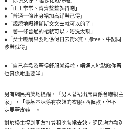
●「你係女仔 ? 著條裙就得啦」
●「正正常常、齊齊整整就得喇」
●「普通一條連身裙加高踭鞋已得」
●「靚靚地嘅裙斯斯文文去就可以的了」
●「著一條普通的裙就可以，唔洗太靚」
●「女士嚟講只要唔係假日去街3寶，即tee、牛記同
波鞋就得」
●「自己喜歡及著得舒服就得啦，唔通人地點睇你著
乜真係咁重要咩」
另有網民搞笑地提醒，「男人著裙出席真係會嚇親主
家」，「最基本咪係有衣領的衣服+西褲款，但不一
定要著皮鞋」。
對於樓主提到朋友打算租晚裝裙去飲，網民均力勸別