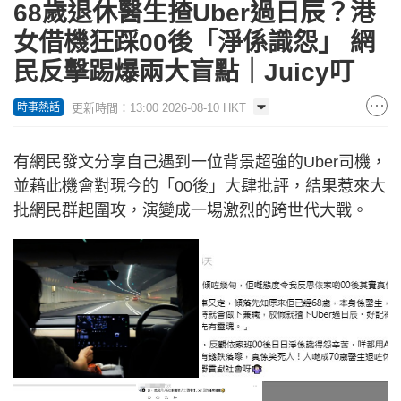
68歲退休醫生揸Uber過日辰？港
女借機狂踩00後「淨係識怨」 網
民反擊踢爆兩大盲點｜Juicy叮
更新時間：13:00 2026-08-10 HKT
時事熱話
有網民發文分享自己遇到一位背景超強的Uber司機，
並藉此機會對現今的「00後」大肆批評，結果惹來大
批網民群起圍攻，演變成一場激烈的跨世代大戰。