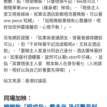
衝動，指「唔使晚裝，只要唔係牛記，tee就可以，
簡簡單單one piece（連身裙）咪得」、「唔係主人
家又唔係姊妹，就算去酒店飲都唔洗著晚裝。可以著
one piece 短裙」、「話租晚裝果個有心整蠱你，唔
好信佢仲要遠離佢，心懷不軌！」。
另有網民提醒，「如果係普通朋友，穿著普通得體就
可以」，但「千祈咪著牛記加波鞋呢d，尤其去酒店
飲」、「要睇主人家身分同自己身分，酒店擺咪著好
d，如果屋村酒樓擺，當然可以著t-shirt牛仔褲」，並
指「其實唔係主人家 根本無人在意你著乜（人地請
你，唔好以為自己好重要先得㗎）」。
帖文來源：香港討論區
同場加映：