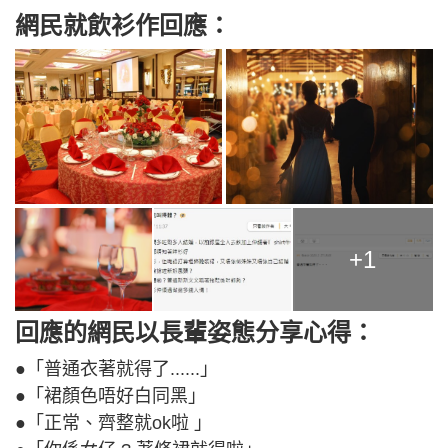
網民就飲衫作回應：
+1
回應的網民以長輩姿態分享心得：
●「普通衣著就得了......」
●「裙顏色唔好白同黑」
●「正常、齊整就ok啦 」