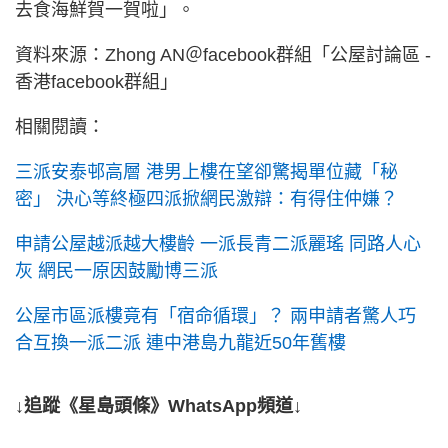
去食海鮮賀一賀啦」。
資料來源：Zhong AN＠facebook群組「公屋討論區 -
香港facebook群組」
相關閱讀：
三派安泰邨高層 港男上樓在望卻驚揭單位藏「秘
密」 決心等終極四派掀網民激辯：有得住仲嫌？
申請公屋越派越大樓齡 一派長青二派麗瑤 同路人心
灰 網民一原因鼓勵博三派
公屋市區派樓竟有「宿命循環」？ 兩申請者驚人巧
合互換一派二派 連中港島九龍近50年舊樓
↓追蹤《星島頭條》WhatsApp頻道↓