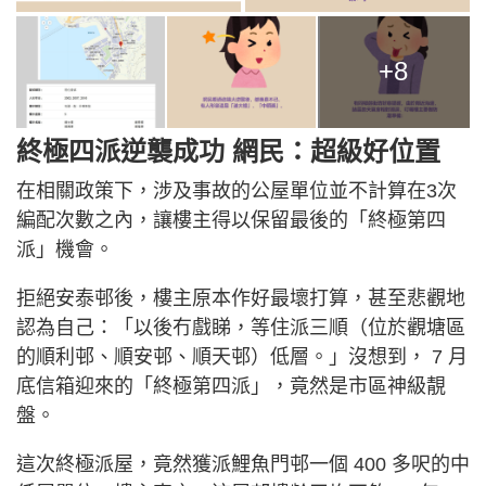
+8
終極四派逆襲成功 網民：超級好位置
在相關政策下，涉及事故的公屋單位並不計算在3次
編配次數之內，讓樓主得以保留最後的「終極第四
派」機會。
拒絕安泰邨後，樓主原本作好最壞打算，甚至悲觀地
認為自己：「以後冇戲睇，等住派三順（位於觀塘區
的順利邨、順安邨、順天邨）低層。」沒想到， 7 月
底信箱迎來的「終極第四派」，竟然是市區神級靚
盤。
這次終極派屋，竟然獲派鯉魚門邨一個 400 多呎的中