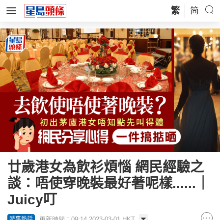
繁
简
廿歲港女為飲衫煩惱 網民經驗之
談：唔使穿晚裝最好著呢樣......｜
Juicy叮
更新時間：09:14 2023-03-01 HKT
時事熱話