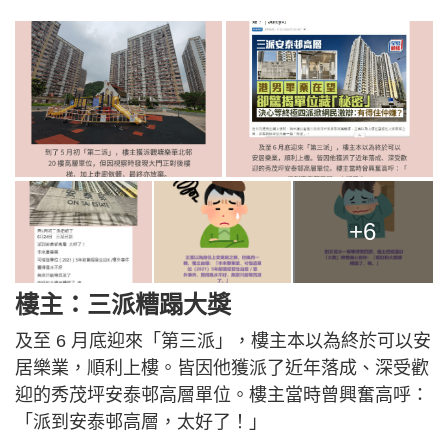
+6
樓主：三派糟蹋大獎
及至 6 月底迎來「第三派」，樓主本以為終於可以安
居樂業，順利上樓。皆因他獲派了近年落成、深受歡
迎的秀茂坪安泰邨高層單位。樓主當時曾興奮高呼：
「派到安泰邨高層，太好了！」