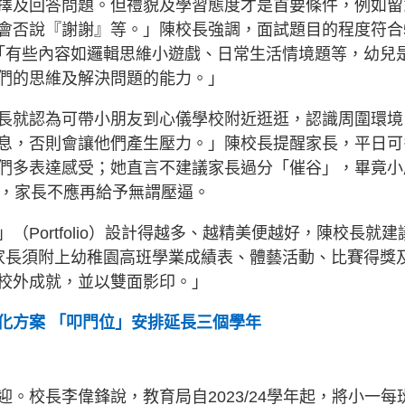
擇及回答問題。但禮貌及學習態度才是首要條件，例如留
會否說『謝謝』等。」陳校長強調，面試題目的程度符合
「有些內容如邏輯思維小遊戲、日常生活情境題等，幼兒
們的思維及解決問題的能力。」
長就認為可帶小朋友到心儀學校附近逛逛，認識周圍環境
息，否則會讓他們產生壓力。」陳校長提醒家長，平日可
們多表達感受；她直言不建議家長過分「催谷」，畢竟小
張，家長不應再給予無謂壓逼。
Portfolio）設計得越多、越精美便越好，陳校長就建
家長須附上幼稚園高班學業成績表、體藝活動、比賽得獎
校外成就，並以雙面影印。」
化方案 「叩門位」安排延長三個學年
。校長李偉鋒說，教育局自2023/24學年起，將小一每