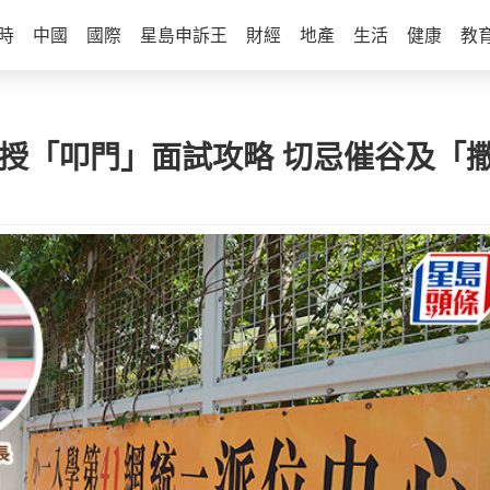
時
中國
國際
星島申訴王
財經
地產
生活
健康
教
長授「叩門」面試攻略 切忌催谷及「