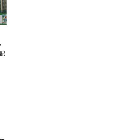
，
配
』
、