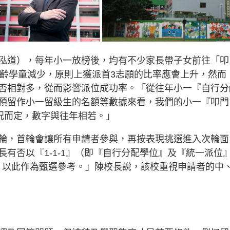
泓道），每年小一放榜後，均有不少家長帶子女前往「叩
年適齡學童減少，原則上獲派首3志願的比率應會上升，然而
否相對多，從而影響派位成功率。「從往年小一『自行分
預留作小一留級生的名額等數據來看，我們的小一『叩門
況而定，數字與往年相若。」
輪，首輪會讓所有申請者參與，再按表現挑選進入次輪面
有否以『1-1-1』（即『自行分配學位』及『統一派位
校，以此作為甄選參考。」陳校長說，該校重視申請者的中