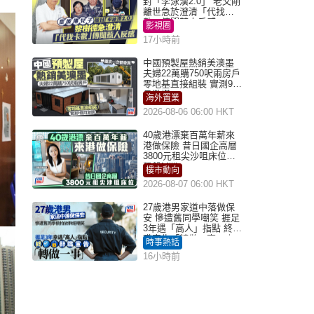
封「李泳漢2.0」 老父剛
離世急於澄清「代找卡
數」傳聞惹人反感
影視圈
17小時前
中國預製屋熱銷美澳墨
夫婦22萬購750呎兩房戶
零地基直接組裝 實測9個
月激讚
海外置業
2026-08-06 06:00 HKT
40歲港漂棄百萬年薪來
港做保險 昔日國企高層
3800元租尖沙咀床位｜
租盤Million
樓市動向
2026-08-07 06:00 HKT
27歲港男家道中落做保
安 慘遭舊同學嘲笑 捱足
3年遇「高人」指點 終辭
職宣告「轉做一事」｜
時事熱話
Juicy叮
16小時前