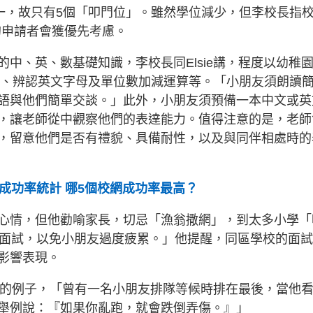
小一，故只有5個「叩門位」。雖然學位減少，但李校長指
」的申請者會獲優先考慮。
中、英、數基礎知識，李校長同Elsie講，程度以幼稚
語、辨認英文字母及單位數加減運算等。「小朋友須朗讀
語與他們簡單交談。」此外，小朋友須預備一本中文或英
，讓老師從中觀察他們的表達能力。值得注意的是，老師
，留意他們是否有禮貌、具備耐性，以及與同伴相處時的
成功率統計 哪5個校網成功率最高？
心情，但他勸喻家長，切忌「漁翁撒網」，到太多小學「
去面試，以免小朋友過度疲累。」他提醒，同區學校的面
影響表現。
深刻的例子，「曾有一名小朋友排隊等候時排在最後，當他
舉例說：『如果你亂跑，就會跌倒弄傷。』」