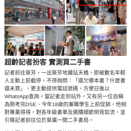
超齡記者扮客 實測買二手書
記者前往葵芳，一出葵芳地鐵站天橋，即被數名年輕
人主動上前截停，不停詢問：「還欠哪本書？什麼書
還未買」，更主動提供電話號碼，方便日後以
WhatsApp查詢。當記者走到站外，又有另一位自稱
為剛考完DSE、今年18歲的兼職學生上前促銷，他相
對專業得得，對各年級書單及選購細節倒背如流，並
引導記者前往位於葵廣一間二手書局。