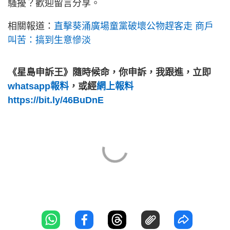
騷擾？歡迎留言分享。
相關報道：
直擊葵涌廣場童黨破壞公物趕客走 商戶
叫苦：搞到生意慘淡
《星島申訴王》隨時候命，你申訴，我跟進，立即
whatsapp報料
，或經
網上報料
https://bit.ly/46BuDnE