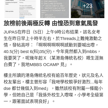
+23
放榜前後兩極反轉 由惶恐到意氣風發
JUPAS在昨日（5日）上午9時公布結果，該名女考
生在昨日早上十時半左右，於Threads上難掩激動之
情，發帖高呼：「啊啊啊啊啊啊感動到要喊出嚟，
40.5(分) best 6(科)35(分)，今年竟然都入到mbbs，
我要哭了，呢幾年起Ｘ（某港島傳統名校）嘅生涯無
白費了，我地MBBS OCAMP 見」。
樓主所讀的港島傳統名校有逾百年歷史，狀元及名人
校友輩出，樓主曾形容「我哋學校競爭好激烈...每年
dse 都廿幾個入到med」，雖然該校有附屬一條龍小
學，但她自己是「我係外校生入嚟㗎，小學考全級第
一，跟著面試表現良好」。