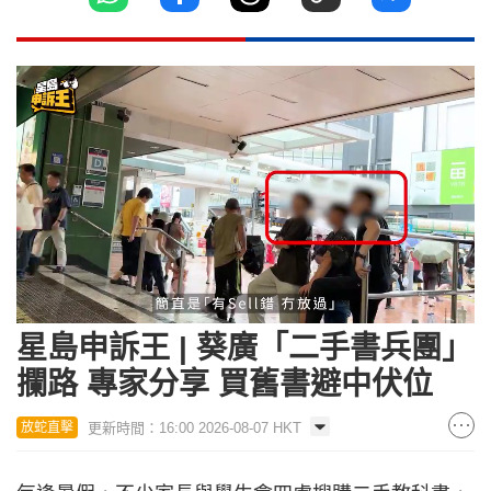
Loaded
:
Unmute
17.21%
星島申訴王 | 葵廣「二手書兵團」
攔路 專家分享 買舊書避中伏位
更新時間：16:00 2026-08-07 HKT
放蛇直擊