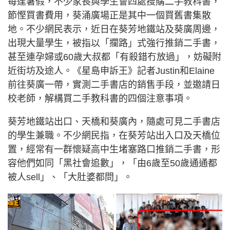
每逢暑假，不少家長與學生會四處搜購二手教科書，
節慳買書費用，葵涌廣場正是其中一個買舊書集散
地。不少網民表示，近日在葵芳地鐵站及葵廣周邊，
出現大量學生，被指以「攔路」式強行推銷二手書，
甚至連孕婦或60歲大叔都「有殺錯冇放過」，妨礙附
近街坊及途人。《星島申訴王》記者Justin和Elaine
前往葵廣一帶，實測二手書店的銷售手段，並邀請日
校老師，解構買二手教科書的四個注意事項。
葵芳地鐵站出口、天橋和葵廣內，隨處可見二手書店
的學生兼職。不少網民指，在葵芳站出入口及天橋位
置，經常有一群懷疑高中生堵塞路口推銷二手書，形
容他們如同「黑社會追數」，「由6歲至50歲通通都
被人sell」、「大肚婆都問」。