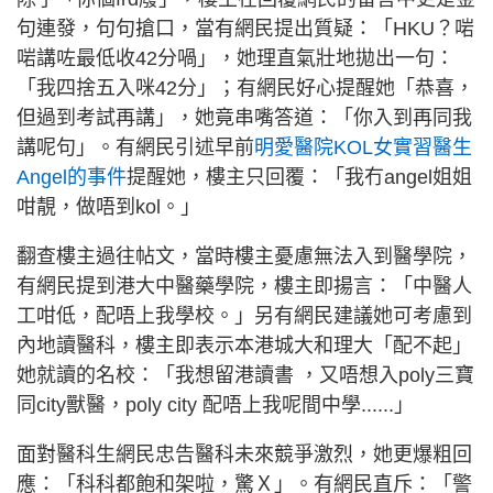
句連發，句句搶口，當有網民提出質疑：「HKU？啱
啱講咗最低收42分喎」，她理直氣壯地拋出一句：
「我四捨五入咪42分」；有網民好心提醒她「恭喜，
但過到考試再講」，她竟串嘴答道：「你入到再同我
講呢句」。有網民引述早前
明愛醫院KOL女實習醫生
Angel的事件
提醒她，樓主只回覆：「我冇angel姐姐
咁靚，做唔到kol。」
翻查樓主過往帖文，當時樓主憂慮無法入到醫學院，
有網民提到港大中醫藥學院，樓主即揚言：「中醫人
工咁低，配唔上我學校。」另有網民建議她可考慮到
內地讀醫科，樓主即表示本港城大和理大「配不起」
她就讀的名校：「我想留港讀書 ，又唔想入poly三寶
同city獸醫，poly city 配唔上我呢間中學......」
面對醫科生網民忠告醫科未來競爭激烈，她更爆粗回
應：「科科都飽和架啦，驚Ｘ」。有網民直斥：「警