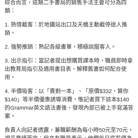
綜合而言，這類二手書局的銷售手法主要可分為四
類：
1. 熱情截客：於地鐵站出口及天橋主動截停途人推
銷。
2. 強勢推銷：熟記各級書單，積極說服客人。
3. 出示指引：當記者提出想購買課本時，職員即時拿
出教育局指引及適用書目表，解釋舊書如何配合使
用。
4. 半價吸客：以「賣剩一本」、「原價$332，算你
$140」等半價優惠誘導消費，惟記者買下該本$140
的Grammar英文語法書後，發現內部已被上手寫滿答
案。
負責人向記者透露，兼職薪酬為每小時50元至70元，