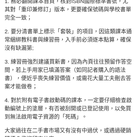
1. 務必翻開課本首頁，核對ISBN國際標準書號，尤
其對「重印兼修訂」版本，更要確保號碼與學校書單
完全一致；
2. 要分清書單上標示「套裝」的項目，因這類課本通
常綑綁教科書與練習冊，入手前必須逐本點算，確保
沒有缺漏第;
3. 練習冊強烈建議買新書，因為內頁往往預留作答空
間，若上手用家已填滿答案（如同記者購入的語法
書），便近乎喪失練習價值，或需花大量工夫刪去答
案才能做卷；
4. 對於附有電子書啟動碼的課本，一定要仔細檢查啟
動編號上的塗層，有否被刮開或已登記使用，以免買
到無法啟用電子資源的「死碼」。
大家過往在二手書市場又有沒有中過伏，或遇過硬銷