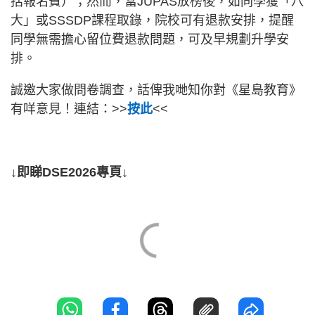
括報名費）；然而，當JUPAS放榜後，如同學獲「八
大」或SSSDP課程取錄，院校可有退款安排，提醒
同學無需擔心留位費退款問題，可及早規劃升學安
排。
誠邀大家做問卷調查，話俾我哋知你對《星島教育》
有咩意見！連結：>>
按此
<<
↓即睇DSE2026專頁↓