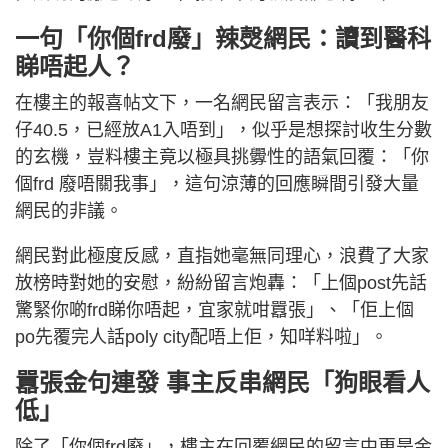
一句「你個frd廢」辣㷫網民：讀到醫科
睇唔起人？
在樓主的報喜帖文下，一名網民留言表示：「我朋友
仔40.5，已經放A1入唔到」，似乎是想探討收生分數
的玄機，豈料樓主竟以極具挑釁性的語氣回覆：「你
個frd 廢唔關我事」，這句涼薄的回應瞬間引發大量
網民的非議。
網民對此極度反感，直指她毫無同理心，浪費了大家
放榜時對她的安慰，紛紛留言炮轟：「上個post先話
驚緊你啲frd睇你唔起，宜家就咁囂張」、「佢上個
po先覆完人話poly city配唔上佢，知咩料啦」。
囂張金句連發 事主反串網民「狗眼看人
低」
除了「你個frd廢」，樓主在回覆網民的留言中更是金