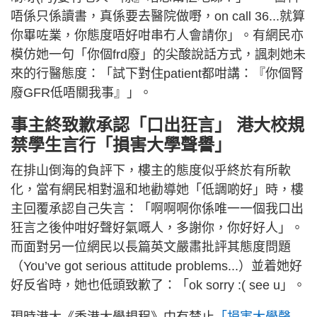
唔係只係讀書，真係要去醫院做嘢，on call 36...就算
你畢咗業，你態度唔好咁串冇人會請你」。有網民亦
模仿她一句「你個frd廢」的尖酸說話方式，諷刺她未
來的行醫態度：「試下對住patient都咁講：『你個腎
廢GFR低唔關我事』」。
事主終致歉承認「口出狂言」 港大校規
禁學生言行「損害大學聲譽」
在排山倒海的負評下，樓主的態度似乎終於有所軟
化，當有網民相對溫和地勸導她「低調啲好」時，樓
主回覆承認自己失言：「啊啊啊你係唯一一個我口出
狂言之後仲咁好聲好氣嘅人，多謝你，你好好人」。
而面對另一位網民以長篇英文嚴肅批評其態度問題
（You’ve got serious attitude problems...）並着她好
好反省時，她也低頭致歉了：「ok sorry :( see u」。