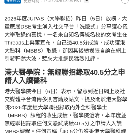
更新時間：17:40 2026-08-06 HKT
時事熱話
2026年度JUPAS（大學聯招）昨日（5日）放榜，大
量應屆DSE考生湧入社交平台「洗版式」分享獲心儀
大學取錄的喜悅，一名來自知名傳統名校的女考生在
Threads上興奮宣布，自己憑40.5分成績，成功獲港
大醫科（MBBS）取錄，卻因其後續囂張言論在網上
引發軒然大波，惹來大批網民猛烈批評。
港大醫學院：無經聯招錄取40.5分之申
請人入讀醫科
港大醫學院今日（6日）表示，留意到近日網上及社
交媒體平台流傳多則言論及帖文，提及關於港大醫學
院2026年度經大學聯招錄取內外全科醫學士
（MBBS）課程的收生成績，醫學院澄清，本年度並
無經聯招錄取任何文憑試成績40.5分之申請人入讀
MBBS課程。任何宣稱「40.5分仍獲香港大學醫科課