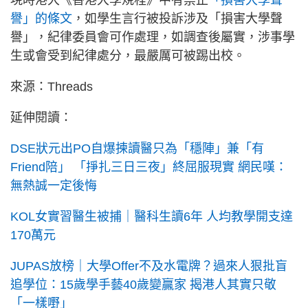
現時港大《香港大學規程》中有禁止
「損害大學聲
譽」的條文
，如學生言行被投訴涉及「損害大學聲
譽」，紀律委員會可作處理，如調查後屬實，涉事學
生或會受到紀律處分，最嚴厲可被踢出校。
來源：Threads
延伸閱讀：
DSE狀元出PO自爆揀讀醫只為「穩陣」兼「有
Friend陪」 「掙扎三日三夜」終屈服現實 網民嘆：
無熱誠一定後悔
KOL女實習醫生被捕｜醫科生讀6年 人均教學開支達
170萬元
JUPAS放榜｜大學Offer不及水電牌？過來人狠批盲
追學位：15歲學手藝40歲變贏家 揭港人其實只敬
「一樣嘢」