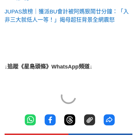
JUPAS放榜｜獲派BU會計被阿媽狠鬧廿分鐘：「入
非三大就低人一等！」揭母超狂背景全網震怒
↓追蹤《星島頭條》WhatsApp頻道↓