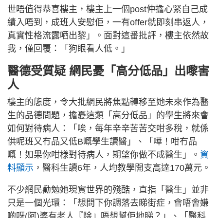
世唔值得恭喜樓主，樓主上一個post仲擔心緊自己成
績入唔到，成班人安慰佢，一有offer就即刻串返人，
真實性格流露哂出黎」。面對這番批評，樓主依然故
我，僅回覆：「狗眼看人低。」
醫德受質疑 網民憂「高分低品」出嚟害
人
樓主的態度，令大批網民將焦點轉移至她未來作為醫
生的品德問題，擔憂這類「高分低品」的學生將來會
如何對待病人：「唉，每年辛辛苦苦交咁多稅，就係
供呢班又冇品又低B嘅學生讀醫」、「嘩！咁冇品
嘅！如果你咁樣對待病人，期望你做不成醫生」。
資
料顯示
，醫科生讀6年，人均教學開支高達170萬元。
不少網民勸勉她現實世界的殘酷，直指「醫生」並非
只是一個光環：「想問下你調落去睇街症，會唔會嫌
啲呀(阿)婆有老人『除』唔想幫佢地睇？」、「醫科