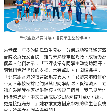
學校重視體育發展，培養學生堅毅精神。
來港僅一年多的闞氏孿生兄妹，分別成功獲派聖芳濟
書院及真光女書院。雖尚未熟練掌握粵語，成績仍然
優異。他們表示：「下課後常有同學主動協助翻譯，
讓我們覺得學校的支援非常有幫助。」闞媽媽指：
「北京跟香港的教育體系差異大，子女初來港時信心
不足。學校安排他們與其他同學結隊，促進融入，老
師亦鼓勵我在家提供輔導。短短三個月，我已見證他
們持續進步，中文口語成績從E逐漸提升至C，聽力
更是接近滿分。」她亦讚賞方樹泉學校的學生善良樸
實，讓子女交到許多好朋友。