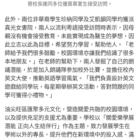
曾校長連同多位優異畢業生接受訪問。
此外，兩位非華裔學生珍納同學及艾凱韻同學均獲派
真光女書院，兩人以流利粵語接受訪問時表示，因母
親沒有機會接受教育，未能實現成為醫生的夢想，因
此立志以此為目標，希望努力學習，幫助他人。「老
師給予我們很多鼓勵，校園環境亦讓我們結識了很多
本地朋友。」在老師的幫助下，兩人發掘了自己的朗
誦潛能，於是加入朗誦隊參加校外比賽，並擔任校內
英文大使，推動英語學習風氣。「我們負責設計英文
遊戲給同學玩，每星期舉辦英文活動，答對問題的同
學可獲得小禮物。」
油尖旺區匯聚多元文化，營造關愛共融的校園環境，
以及提供充足的支援尤為重要。學校以「關愛樂學展
潛能 正向人生結伴行」作為主題，致力發展學生在
學術以外的專長，提升他們在新環境中的投入感、滿