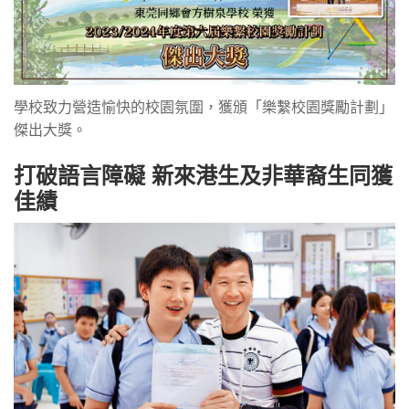
學校致力營造愉快的校園氛圍，獲頒「樂繫校園獎勵計劃」
傑出大獎。
打破語言障礙 新來港生及非華裔生同獲
佳績