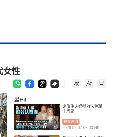
現代女性
最Hit
謝偉俊夫婦擬效法蔡瀾
｜周顯
投資理財
2026-08-07 06:00 HKT