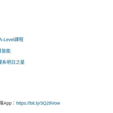
A-Level課程
樣樣皆能
 英護理系明日之星
App：
https://bit.ly/3Q29Vow