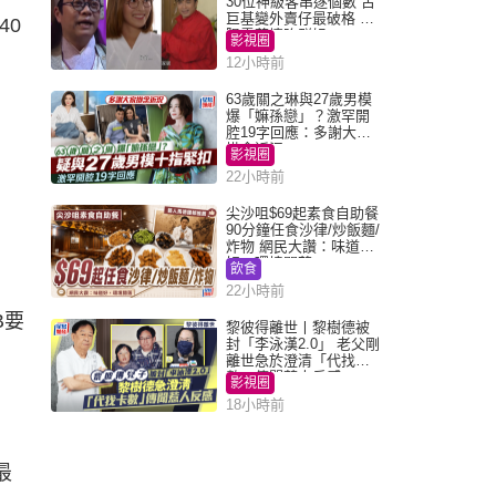
30位神級客串逐個數 古
巨基變外賣仔最破格 歐
40
陽震華情陷群姐
影視圈
12小時前
63歲關之琳與27歲男模
爆「嫲孫戀」？激罕開
腔19字回應：多謝大家
掛念近況
影視圈
22小時前
。
尖沙咀$69起素食自助餐
90分鐘任食沙律/炒飯麵/
炸物 網民大讚：味道
好，環境闊落
飲食
22小時前
B要
黎彼得離世丨黎樹德被
封「李泳漢2.0」 老父剛
離世急於澄清「代找卡
數」傳聞惹人反感
影視圈
18小時前
最