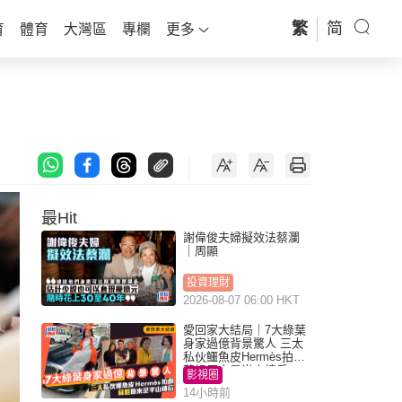
繁
简
育
體育
大灣區
專欄
更多
最Hit
謝偉俊夫婦擬效法蔡瀾
｜周顯
投資理財
2026-08-07 06:00 HKT
愛回家大結局｜7大綠葉
身家過億背景驚人 三太
私伙鱷魚皮Hermès拍劇
蘇姐原來是半山樓后
影視圈
14小時前