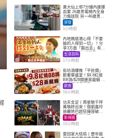
黃大仙上邨7分鐘內連爆
血案 26歲男電梯內全身
刀傷送院 另一46歲男倒
斃平台
突發
1小時前
內地媽居港心得「不要
臉的人得到一切」！分
享3方面「豁出去」有著
數 網民：你好厲害
生活百科
17小時前
街坊酒樓推「平民價」
歎奢華盛宴！$9.8紅燒
BB鴿/$28開邊蒸龍蝦 3
大晚餐超值優惠
飲食
16小時前
的經
功夫女足丨周星馳千呼
萬喚終出來！偕劉嘉玲
迪麗熱巴超狂陣容破天
荒現身香港謝票
影視圈
15小時前
愛回家大結局丨歷年逾