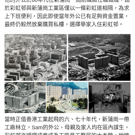
於彩虹邨與新蒲崗工業區僅以一條彩虹道相隔，為求
上下班便利，因此即使當年外公已有足夠資金置業，
最終仍毅然放棄購買私樓，選擇舉家入住彩虹邨。
+7
當時正值香港工業起飛的六、七十年代，新蒲崗一帶
工廠林立，Sam的外公、母親及家人均在區內謀生，