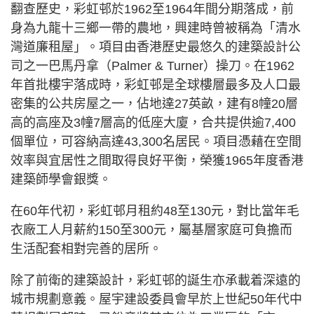
翻查歷史，彩虹邨於1962至1964年間分期落成，前
身為九龍十三鄉一帶的農地，興建時曾被稱為「清水
灣道廉租屋」。項目由香港歷史最悠久的建築設計公
司之一巴馬丹拿（Palmer & Turner）操刀。在1962
年首批樓宇落成時，彩虹邨是全球樓層最多及人口最
密集的公共房屋之一，佔地達27英畝，建有8幢20層
高的高座及3幢7層高的低座大廈，合共提供逾7,400
個單位，可容納高達43,300名居民。項目憑藉在空間
效率與宜居性之間取得良好平衡，榮獲1965年度香港
建築師學會銀獎。
在60年代初，彩虹邨月租約48至130元，對比當年毛
衣廠工人月薪約150至300元，屬基層家庭可負擔而
生活配套相對完善的居所。
除了前衛的建築設計，彩虹邨的誕生亦承載着深遠的
城市規劃意義。屋宇建設委員會早於上世紀50年代中