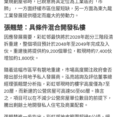
葉規劃屋邨時，已銳意將其定位為工業區的「市
肺」，一方面紓緩市區住屋短缺，另一方面為東九龍
工業發展提供穩定而龐大的勞動力。
張翹楚：具條件混合開發私樓
因應發展需要，彩虹邨最快將於2028年起分三階段清
拆重建，整個項目預計於2048年至2049年完成及入
伙。重建後將提供約9,200個單位，較現時約7,400伙
增加約1,800伙。
隨着這幅市區罕有靚地重建，市場高度關注政府會否
撥出部分用地予私人發展商。泓亮諮詢及評估董事總
經理張翹楚分析指，彩虹邨現時的樓宇高度僅為7至
20層，而新建的公營房屋可高達50至60層。換言
之，項目可以在不減少公營房屋單位數目的前提下，
騰出剩餘土地開發私人住宅及商業配套。