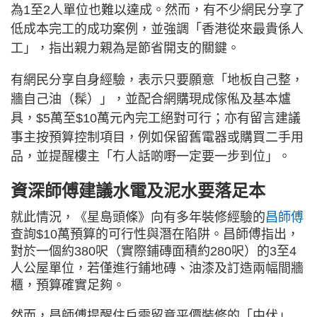
為1至2人單位也難以達成。然而，有不少網民分享了
低成本完工的成功案例，並強調「香港從來最貴係人
工」，指出親力親為是節省開支的關鍵。
有網民分享自身經驗，表示只要願意「地板自己整，
牆自己油（髹）」，並配合網購現成傢俬及基本爐
具，$5萬至$10萬元內完工絕對可行；亦有留言建議
事主按預算控制項目，例如保留舊電器或購買二手用
品，並提醒樓主「冇人話啲嘢一定要一步到位」。
資深師傅建議水電及泥水要落足本
就此情況，《星島頭條》向有多年裝修經驗的
昌師傅
查詢$10萬預算的可行性與潛在陷阱。昌師傅指出，
對於一個約380呎（實際鋪磚面積約280呎）的3至4
人公屋單位，若僅進行鋪地磚、油漆及訂造兩幅間牆
櫃，預算確實足夠。
然而，昌師傅提醒住戶需留意平價裝修的「中伏」