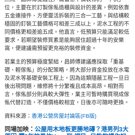
位，主要在於訂製傢俬造櫃與設計的差異，例如依靠
五金連接件、方便靈活拆裝的三合一工藝，與結構較
穩固的釘裝工藝價格可相差三成以上，泥水工程的不
同價格更相差逾五成。他直言，低預算只能滿足較低
要求，若期望裝修質素是能夠居住超過十年的安樂
窩，便建議需預留更充裕的裝修資金。
若業主的預算極度緊絀，昌師傅建議應採取「重基
礎、輕傢俬」的分配策略，將大部分資金投放在水電
及泥水等基礎安裝工程上，因為這類隱蔽工程一旦日
後出現問題，維修將十分繁複且成本高昂。相對而
言，傢俬部分則具較大彈性，業主可暫時購買現成傢
俬代替訂造，不僅價格較相宜，日後亦可隨時更換。
資料來源：
香港公營房屋討論區(FB版)
同場加映：
公屋用木地板更勝地磚？港男列3大