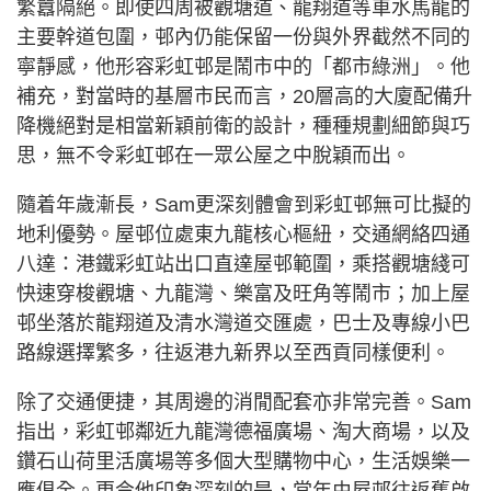
繁囂隔絕。即使四周被觀塘道、龍翔道等車水馬龍的
主要幹道包圍，邨內仍能保留一份與外界截然不同的
寧靜感，他形容彩虹邨是鬧市中的「都市綠洲」。他
補充，對當時的基層市民而言，20層高的大廈配備升
降機絕對是相當新穎前衛的設計，種種規劃細節與巧
思，無不令彩虹邨在一眾公屋之中脫穎而出。
隨着年歲漸長，Sam更深刻體會到彩虹邨無可比擬的
地利優勢。屋邨位處東九龍核心樞紐，交通網絡四通
八達：港鐵彩虹站出口直達屋邨範圍，乘搭觀塘綫可
快速穿梭觀塘、九龍灣、樂富及旺角等鬧市；加上屋
邨坐落於龍翔道及清水灣道交匯處，巴士及專線小巴
路線選擇繁多，往返港九新界以至西貢同樣便利。
除了交通便捷，其周邊的消閒配套亦非常完善。Sam
指出，彩虹邨鄰近九龍灣德福廣場、淘大商場，以及
鑽石山荷里活廣場等多個大型購物中心，生活娛樂一
應俱全。更令他印象深刻的是，當年由屋邨往返舊啟