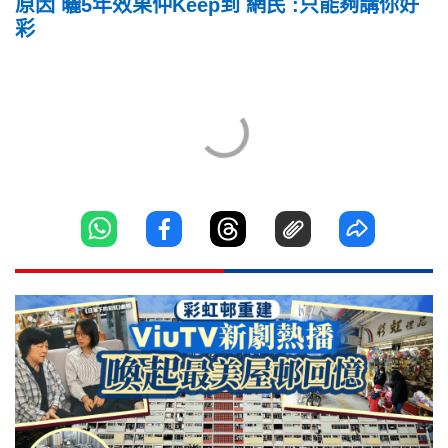
原因 曬5年效果仲Keep到 網民 :只能夠講你好
彩