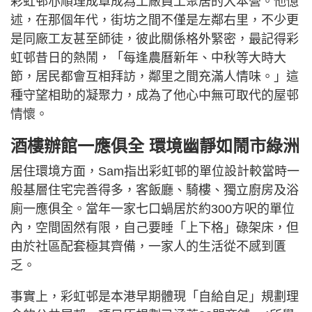
彩虹邨亦順理成章成為工廠員工聚居的大本營。他憶
述，在那個年代，街坊之間不僅是左鄰右里，不少更
是同廠工友甚至師徒，彼此關係格外緊密，最記得彩
虹邨昔日的熱鬧，「每逢農曆新年、中秋等大時大
節，居民都會互相拜訪，鄰里之間充滿人情味。」這
種守望相助的凝聚力，成為了他心中無可取代的屋邨
情懷。
酒樓辦館一應俱全 環境幽靜如鬧市綠洲
居住環境方面，Sam指出彩虹邨的單位設計較當時一
般基層住宅完善得多，客飯廳、騎樓、獨立廚房及浴
廁一應俱全。當年一家七口蝸居於約300方呎的單位
內，空間固然有限，自己要睡「上下格」碌架床，但
由於社區配套極其齊備，一家人的生活從不感到匱
乏。
事實上，彩虹邨是本港早期體現「自給自足」規劃理