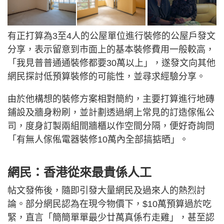
有正打算為3至4人的公屋單位進行裝修的公屋戶發文
分享，表示留意到市面上的基本裝修費用一般較高，
「我見普普通通裝修都要30萬以上」，遂發文向其他
網民探討低預算裝修的可能性，並尋求經驗分享。
由於他構想的裝修方案相對簡約，主要打算進行地磚
鋪設及牆身粉刷，並計劃透過網上常見的訂造傢俬公
司，度身訂製兩組間牆櫃以作空間分隔，便好奇詢問
「有無人傢俬電器裝修10萬內全部搞掂晒」。
網民：香港從來最貴係人工
帖文發佈後，隨即引發大量網民及過來人的熱烈討
論。部分網民認為在現今物價下，$10萬預算過於吃
緊，直言「簡簡單單最少廿萬真係冇走雞」，甚至認