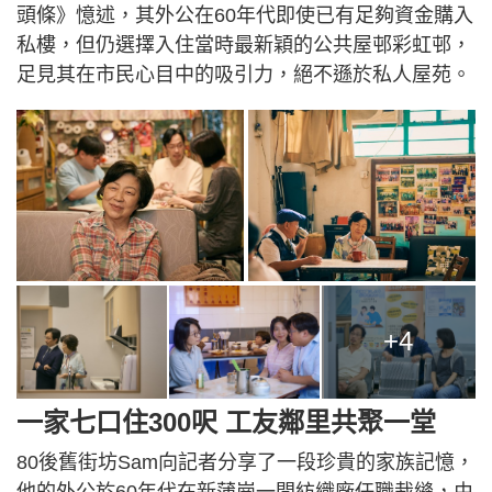
頭條》憶述，其外公在60年代即使已有足夠資金購入
私樓，但仍選擇入住當時最新穎的公共屋邨彩虹邨，
足見其在市民心目中的吸引力，絕不遜於私人屋苑。
+4
一家七口住300呎 工友鄰里共聚一堂
80後舊街坊Sam向記者分享了一段珍貴的家族記憶，
他的外公於60年代在新蒲崗一間紡織廠任職裁縫，由