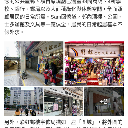
念的公共屋邨。項目原規劃已涵蓋38間商舖、4所學
校、銀行、郵局以及大面積綠化與休憩空間，全面照
顧居民的日常所需。Sam回憶道，邨內酒樓、公園、
士多辦館及文具等一應俱全，居民的日常起居基本不
假外求。
+2
另外，彩虹邨樓宇佈局猶如一座「圍城」，將外圍的