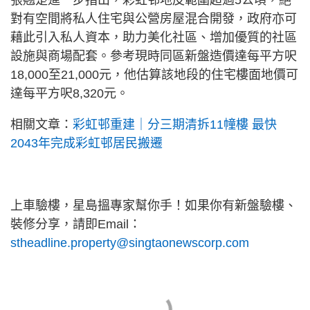
張翹楚進一步指出，彩虹邨地皮範圍超過5公頃，絕
對有空間將私人住宅與公營房屋混合開發，政府亦可
藉此引入私人資本，助力美化社區、增加優質的社區
設施與商場配套。參考現時同區新盤造價達每平方呎
18,000至21,000元，他估算該地段的住宅樓面地價可
達每平方呎8,320元。
相關文章：
彩虹邨重建｜分三期清拆11幢樓 最快
2043年完成彩虹邨居民搬遷
上車驗樓，星島搵專家幫你手！如果你有新盤驗樓、
裝修分享，請即Email：
stheadline.property@singtaonewscorp.com