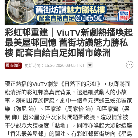
彩虹邨重建｜ViuTV新劇熱播喚起
最美屋邨回憶 舊街坊讚魅力勝私
樓 配套自給自足如鬧市綠洲
更新時間：15:26 2026-08-05 HKT
樓市動向
現正熱播的ViuTV劇集《日落下的彩虹》，以即將面
臨清拆的彩虹邨為真實背景，透過細膩動人的小故
事，刻劃出家族情感。劇中一個單元講述三姊弟區家
樂（強尼 飾）、區家瑤（周家怡 飾）和區家齊（梁
業 飾）因公屋分戶及家財問題撕破臉。這段情節被
不少觀眾大讚極度「貼地」，同時亦喚起大眾對這座
「香港最美屋邨」的關注。有彩虹邨舊街坊向《星島