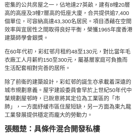
密集的公共房屋之一，佔地達27英畝，建有8幢20層
高的高座及3幢7層高的低座大廈，合共提供逾7,400
個單位，可容納高達43,300名居民。項目憑藉在空間
效率與宜居性之間取得良好平衡，榮獲1965年度香港
建築師學會銀獎。
在60年代初，彩虹邨月租約48至130元，對比當年毛
衣廠工人月薪約150至300元，屬基層家庭可負擔而
生活配套相對完善的居所。
除了前衛的建築設計，彩虹邨的誕生亦承載着深遠的
城市規劃意義。屋宇建設委員會早於上世紀50年代中
葉規劃屋邨時，已銳意將其定位為工業區的「市
肺」，一方面紓緩市區住屋短缺，另一方面為東九龍
工業發展提供穩定而龐大的勞動力。
張翹楚：具條件混合開發私樓