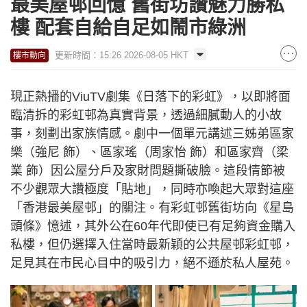
最美屋邨回憶 舊街坊讚魅力勝私
樓 配套自給自足如鬧市綠洲
更新時間：15:26 2026-08-05 HKT
樓市動向
現正熱播的ViuTV劇集《日落下的彩虹》，以即將面
臨清拆的彩虹邨為真實背景，透過細膩動人的小故
事，刻劃出家族情感。劇中一個單元講述三姊弟區家
樂（強尼 飾）、區家瑤（周家怡 飾）和區家齊（梁
業 飾）因公屋分戶及家財問題撕破臉。這段情節被
不少觀眾大讚極度「貼地」，同時亦喚起大眾對這座
「香港最美屋邨」的關注。有彩虹邨舊街坊向《星島
頭條》憶述，其外公在60年代即使已有足夠資金購入
私樓，但仍選擇入住當時最新穎的公共屋邨彩虹邨，
足見其在市民心目中的吸引力，絕不遜於私人屋苑。