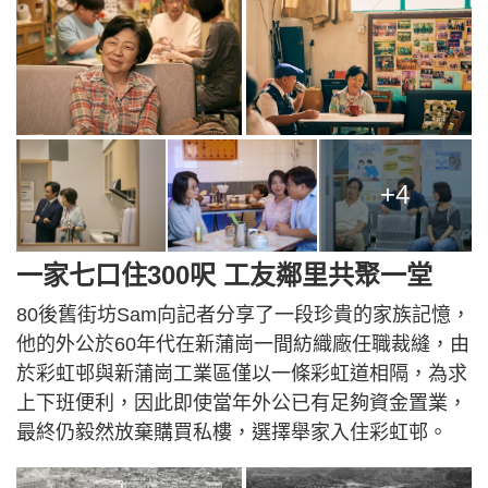
+4
一家七口住300呎 工友鄰里共聚一堂
80後舊街坊Sam向記者分享了一段珍貴的家族記憶，
他的外公於60年代在新蒲崗一間紡織廠任職裁縫，由
於彩虹邨與新蒲崗工業區僅以一條彩虹道相隔，為求
上下班便利，因此即使當年外公已有足夠資金置業，
最終仍毅然放棄購買私樓，選擇舉家入住彩虹邨。