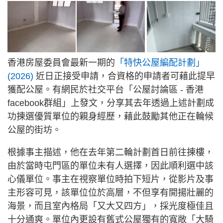
香港房屋委員會最新一期的
「特快公屋編配計劃」
(2026)
近日正接受申請，合資格的申請者可藉此提早
獲配公屋。有網民於社交平台「公屋討論區 - 香港
facebook群組」上發文，分享其去年透過上述計劃成
功揀選優質單位的親身經歷，藉此鼓勵其他正在輪候
公屋的街坊。
根據事主描述，他在去年第二輪計劃首日前往揀樓，
由於當時屯門區的單位未有人選擇，因此順利選中該
心儀單位。事主在視察單位時拍下短片，從影片及事
主形容可見，該單位位於高層，不但享有開揚壯麗的
海景，而且室內格局「又大又四方」，採光度極佳且
十分通爽。單位內更設有舊式公屋獨有的寬敞「大騎