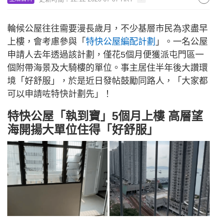
輪候公屋往往需要漫長歲月，不少基層市民為求盡早
上樓，會考慮參與「
特快公屋編配計劃
」。一名公屋
申請人去年透過該計劃，僅花5個月便獲派屯門區一
個附帶海景及大騎樓的單位。事主居住半年後大讚環
境「好舒服」，於是近日發帖鼓勵同路人，「大家都
可以申請咗特快計劃先」！
特快公屋「執到寶」5個月上樓 高層望
海開揚大單位住得「好舒服」