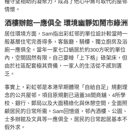
種守望相助的凝聚力，成為了他心中無可取代的屋邨
情懷。
酒樓辦館一應俱全 環境幽靜如鬧市綠洲
居住環境方面，Sam指出彩虹邨的單位設計較當時一
般基層住宅完善得多，客飯廳、騎樓、獨立廚房及浴
廁一應俱全。當年一家七口蝸居於約300方呎的單位
內，空間固然有限，自己要睡「上下格」碌架床，但
由於社區配套極其齊備，一家人的生活從不感到匱
乏。
事實上，彩虹邨是本港早期體現「自給自足」規劃理
念的公共屋邨。項目原規劃已涵蓋38間商舖、4所學
校、銀行、郵局以及大面積綠化與休憩空間，全面照
顧居民的日常所需。Sam回憶道，邨內酒樓、公園、
士多辦館及文具等一應俱全，居民的日常起居基本不
假外求。