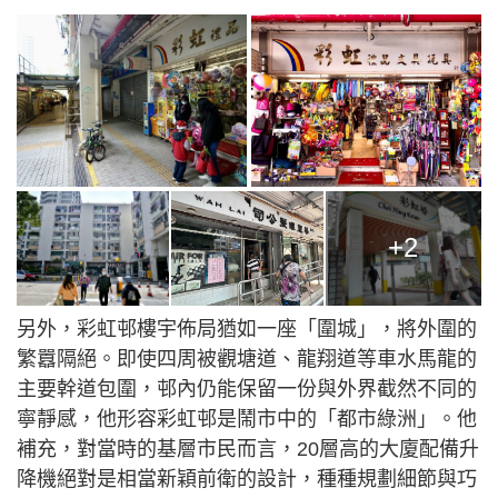
+2
另外，彩虹邨樓宇佈局猶如一座「圍城」，將外圍的
繁囂隔絕。即使四周被觀塘道、龍翔道等車水馬龍的
主要幹道包圍，邨內仍能保留一份與外界截然不同的
寧靜感，他形容彩虹邨是鬧市中的「都市綠洲」。他
補充，對當時的基層市民而言，20層高的大廈配備升
降機絕對是相當新穎前衛的設計，種種規劃細節與巧