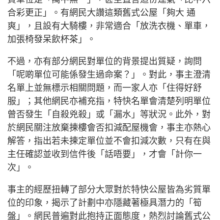
合彩更正」。有網民大讚這類舊式公屋「夠大 通
爽」，且設有大騎樓，非常適合「放洗衣機、單車，
加張椅發呆飲杯茶」。
不過，亦有部分網民對單位的背景提出質疑，詢問
「呢啲單位可能係發生過命案？」。對此，事主澄清
名單上並無標示相關問題，而一家人亦「住得好舒
服」；其他網民亦補充指，特快名單會清楚列明單位
曾否發生「自殺兇殺」或「漏水」等狀況。此外，對
於網民關注放棄揀樓會否扣減配屋機會，事主亦熱心
解答，指出若未揀定單位並不會扣減次數，只有在與
主任確認並收到信件後「話唔要」，才會「計你一
次」。
事主的經歷扭轉了部分大眾對於特快公屋皆為劣質單
位的印象，揭示了計劃中亦隱藏著極具潛力的「筍
盤」。網民普遍對此抱持正面態度，熱烈討論舊式公