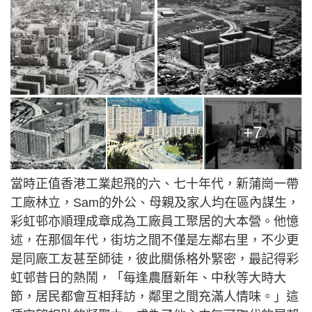
+7
當時正值香港工業起飛的六、七十年代，新蒲崗一帶
工廠林立，Sam的外公、母親及家人均在區內謀生，
彩虹邨亦順理成章成為工廠員工聚居的大本營。他憶
述，在那個年代，街坊之間不僅是左鄰右里，不少更
是同廠工友甚至師徒，彼此關係格外緊密，最記得彩
虹邨昔日的熱鬧，「每逢農曆新年、中秋等大時大
節，居民都會互相拜訪，鄰里之間充滿人情味。」這