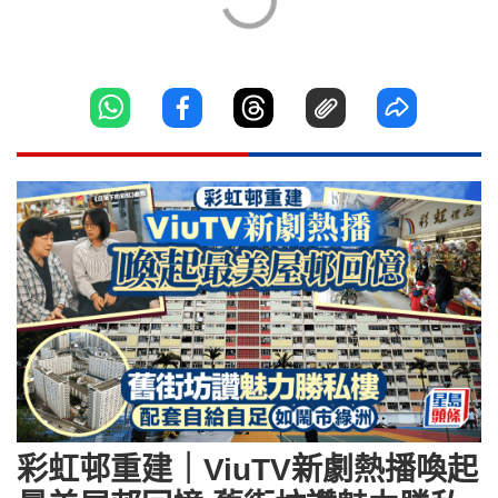
彩虹邨重建｜ViuTV新劇熱播喚起