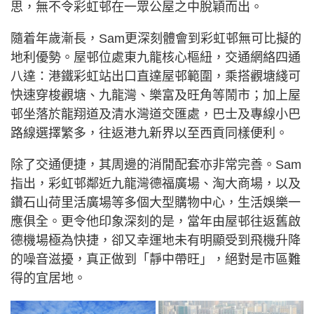
思，無不令彩虹邨在一眾公屋之中脫穎而出。
隨着年歲漸長，Sam更深刻體會到彩虹邨無可比擬的
地利優勢。屋邨位處東九龍核心樞紐，交通網絡四通
八達：港鐵彩虹站出口直達屋邨範圍，乘搭觀塘綫可
快速穿梭觀塘、九龍灣、樂富及旺角等鬧市；加上屋
邨坐落於龍翔道及清水灣道交匯處，巴士及專線小巴
路線選擇繁多，往返港九新界以至西貢同樣便利。
除了交通便捷，其周邊的消閒配套亦非常完善。Sam
指出，彩虹邨鄰近九龍灣德福廣場、淘大商場，以及
鑽石山荷里活廣場等多個大型購物中心，生活娛樂一
應俱全。更令他印象深刻的是，當年由屋邨往返舊啟
德機場極為快捷，卻又幸運地未有明顯受到飛機升降
的噪音滋擾，真正做到「靜中帶旺」，絕對是市區難
得的宜居地。