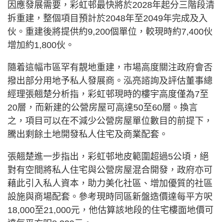
因應發展需要，彩虹邨最快將於2028年起分三階段清
拆重建，整個項目預計於2048年至2049年完成及入
伙。重建後將提供約9,200個單位，較現時約7,400伙
增加約1,800伙。
隨着這幅市區罕有靚地重建，市場高度關注政府會否
撥出部分用地予私人發展商。泓亮諮詢及評估董事總
經理張翹楚分析指，彩虹邨現時的樓宇高度僅為7至
20層，而新建的公營房屋可高達50至60層。換言
之，項目可以在不減少公營房屋單位數目的前提下，
騰出剩餘土地開發私人住宅及商業配套。
張翹楚進一步指出，彩虹邨地皮範圍超過5公頃，絕
對有空間將私人住宅與公營房屋混合開發，政府亦可
藉此引入私人資本，助力美化社區、增加優質的社區
設施與商場配套。參考現時同區新盤造價達每平方呎
18,000至21,000元，他估算該地段的住宅樓面地價可