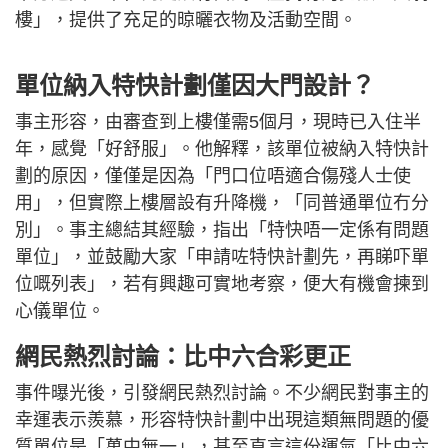
樓」，提供了充足的晾曬衣物及活動空間。
單位納入特快計劃僅因大門設計？
事主形容，由審查到上樓僅需5個月，現時已入住半
年，感覺「好舒服」。他解釋，該單位被納入特快計
劃的原因，僅僅是因為「門口位唔適合傷殘人士使
用」，但實際上樓層設有升降機，「同普通單位冇分
別」。事主總結其經驗，指出「特快唔一定係有問題
單位」，並鼓勵大家「申請咗特快計劃先，再睇吓單
位嘅列表」，若有興趣可實地考察，便大有機會揀到
心儀單位。
網民熱烈討論：比中六合彩更正
事件曝光後，引發網民熱烈討論。不少網民對事主的
幸運表示羨慕，形容特快計劃中出現這類無問題的優
質單位是「萬中無一」，甚至直言這份運氣「比中六