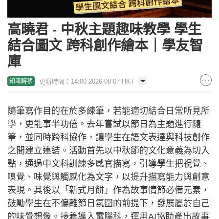
高曉君 - 中秋主題趣味教學 學生
結合圖文 跨科創作繪本｜學友智
庫
更新時間：14:00 2026-08-07 HKT
知識轉移
隨筆寫作目的在於多練筆，若能適切結合日常所見所
學，更能事半功倍。去年嘗試以節日為主題進行隨
筆，並同時跨科協作，讓學生在語文表達與科技創作
之間建立連結。活動首先以中秋節的文化意義為切入
點，通過中文科訓練多感官描寫，引導學生把視覺、
嗅覺、味覺與觸感化為文字，以提升描寫能力與創意
表現。其後以「新式月餅」作為故事情節必備元素，
鼓勵學生在不偏離節日氛圍的前提下，發展屬於自己
的味覺想像。接着導入電腦科，運用AI協助產出故事