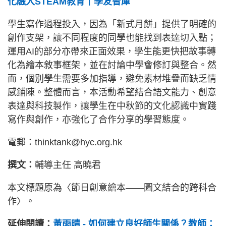
化融入STEAM教育｜學友智庫
學生寫作過程投入，因為「新式月餅」提供了明確的
創作支架，讓不同程度的同學也能找到表達切入點；
運用AI的部分亦帶來正面效果，學生能更快把故事轉
化為繪本敘事框架，並在討論中學會修訂與整合。然
而，個別學生需要多加指導，避免素材堆疊而缺乏情
感鋪陳。整體而言，本活動希望結合語文能力、創意
表達與科技製作，讓學生在中秋節的文化認識中實踐
寫作與創作，亦強化了合作分享的學習態度。
電郵：thinktank@hyc.org.hk
撰文：
輔導主任
高曉君
本文標題原為〈節日創意繪本——圖文結合的跨科合
作〉。
延伸閱讀：
黃雨晴 - 如何建立良好師生關係？教師：