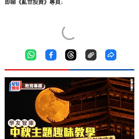
即睇《亂世投資》專頁↓