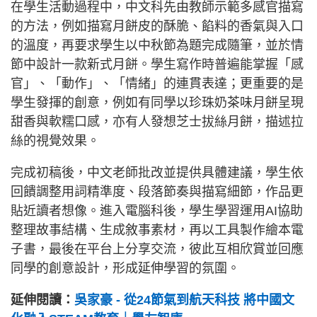
在學生活動過程中，中文科先由教師示範多感官描寫
的方法，例如描寫月餅皮的酥脆、餡料的香氣與入口
的溫度，再要求學生以中秋節為題完成隨筆，並於情
節中設計一款新式月餅。學生寫作時普遍能掌握「感
官」、「動作」、「情緒」的連貫表達；更重要的是
學生發揮的創意，例如有同學以珍珠奶茶味月餅呈現
甜香與軟糯口感，亦有人發想芝士拔絲月餅，描述拉
絲的視覺效果。
完成初稿後，中文老師批改並提供具體建議，學生依
回饋調整用詞精準度、段落節奏與描寫細節，作品更
貼近讀者想像。進入電腦科後，學生學習運用AI協助
整理故事結構、生成敘事素材，再以工具製作繪本電
子書，最後在平台上分享交流，彼此互相欣賞並回應
同學的創意設計，形成延伸學習的氛圍。
延伸閱讀：
吳家豪 - 從24節氣到航天科技 將中國文