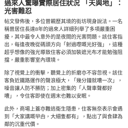
過來人驚曝實際居住狀況 「天與地」：
光害難忍
帖文發佈後，多位曾親歷其境的街坊現身說法。一名
稱曾居住長達8年的過來人詳細列舉了多項嚴重困
擾，其中最令人意外的是夜間的光害問題。該住客指
出，每逢夜晚從碼頭方向「射過嚟嘅光好強」，這種
超乎想像的強光導致住客必須加裝遮光布才能勉強阻
擋，嚴重影響室內環境。
除了視覺上的衝擊，聽覺上的折磨亦不容忽視。該住
客負近鐵路運作的聲浪極大，「幾分鐘就嘈一次」，
噪音讓人防不勝防；加上密集的「人聲車聲都好
嘈」，令住客即使在週末也難以安眠。
此外，商場上蓋亦難逃衞生隱患，住客無奈表示會遇
到「大家講嘅曱甴，大細隻都有」，點出了與食肆為
鄰的沉重代價。