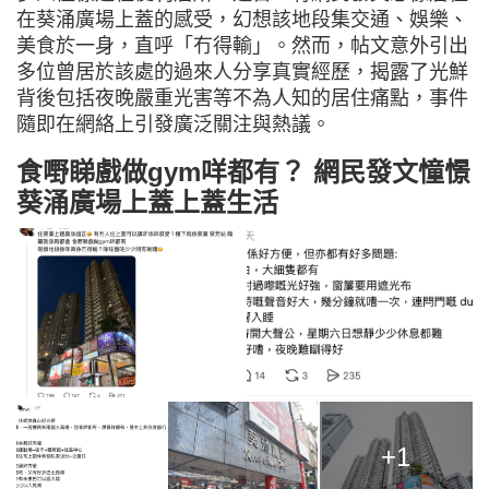
在葵涌廣場上蓋的感受，幻想該地段集交通、娛樂、
美食於一身，直呼「冇得輸」。然而，帖文意外引出
多位曾居於該處的過來人分享真實經歷，揭露了光鮮
背後包括夜晚嚴重光害等不為人知的居住痛點，事件
隨即在網絡上引發廣泛關注與熱議。
食嘢睇戲做gym咩都有？ 網民發文憧憬
葵涌廣場上蓋上蓋生活
+1