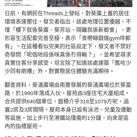
日前，有網民在Threads上發帖，對葵廣上蓋的居住
環境表達嚮往。發文者指出，該處地理位置優越，不
僅「樓下就係葵廣、葵芳站、隔籬就係新都會」，更
形容生活配套完善至極，表示「食嘢睇戲做gym咩都
有」。在這種看似完美的社區設定下，發文者不禁好
奇發問「呢個地段係咪真係冇得輸？」，並希望尋求
真實住客分享感受，坦言除了知道該處建築「舊咗少
少同有啲嘈」外，對實際居住體驗充滿期待。
翻查資料，葵涌廣場由南豐發展的葵涌廣場位於葵富
路，於1990年落成入伙。屋苑由3座住宅大廈組成，
合共提供640個單位，面積介乎318至1079方呎，涵
蓋2房及3房間隔。屋苑本身已設有泳池、兒童及運動
等設施，加上步行至港鐵站僅需約1分鐘，向來是區
內的指標屋苑。