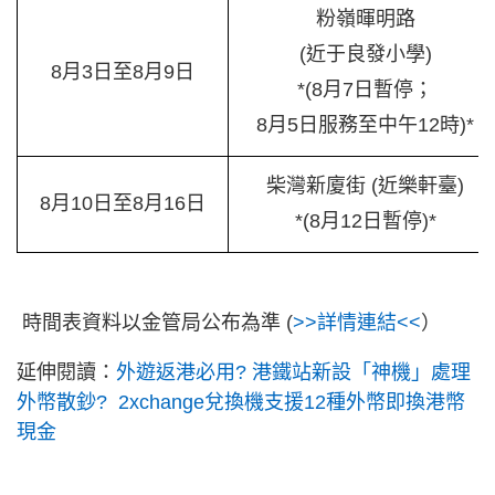
粉嶺暉明路
(近于良發小學)
8月3日至8月9日
*(8月7日暫停；
8月5日服務至中午12時)*
柴灣新廈街 (近樂軒臺)
8月10日至8月16日
*(8月12日暫停)*
時間表資料以金管局公布為準 (
>>詳情連結<<
）
延伸閱讀：
外遊返港必用? 港鐵站新設「神機」處理
外幣散鈔? 2xchange兌換機支援12種外幣即換港幣
現金