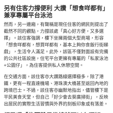
另有住客力撐便利 大讚「想食咩都有」
兼享專屬平台泳池
然而，另一邊廂，有聲稱是現任住客的網民則提出了
截然不同的觀點，力撐該處「真心好方便，又多選
擇」。該住客強調，樓下坐擁兩個大型商場，形容
「想食咩都有，想買咩都有，基本上夠你食飯行街睇
戲」，生活令人滿足。此外，該區不僅對面設有完備
的公共社區設施，住宅平台更擁有專屬的「私家泳池
+公園仔」，為住客提供私人休憩空間。
在交通方面，該住客亦大讚路線選擇極多，除了港
鐵，更有一程直達機場、港珠澳大橋甚至返回內地的
跨境巴士。不過，該住客亦幽默地指出，儘管樓下是
平民美食天堂，但自己「好少會去葵廣掃街」，反映
出居民的實際生活習慣與外界的刻板印象或有落差。