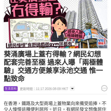
葵涌廣場上蓋冇得輸？網民幻想
配套完善至極 過來人曝「兩極體
驗」交通方便兼享泳池交通 惟一
點致命
更新時間：11:17 2026-08-09 HKT
生活百科
在香港，鐵路及大型商場上蓋物業向來備受追捧，不
少人憧憬這種便利居所。近日，有網民發文想像居住