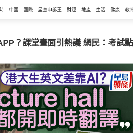
時
中國
國際
星島申訴王
財經
地產
生活
健康
教
APP？課堂畫面引熱議 網民：考試