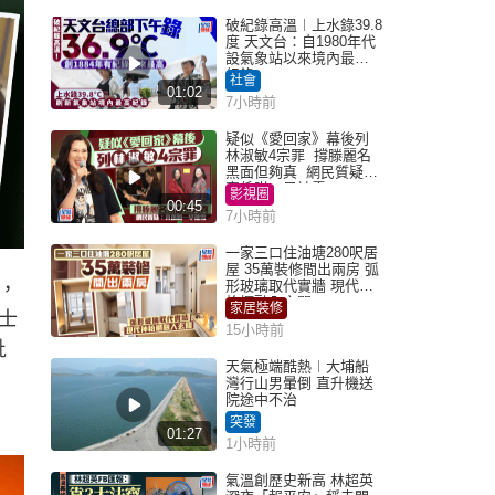
破紀錄高溫︱上水錄39.8
度 天文台：自1980年代
設氣象站以來境內最高
紀錄
社會
01:02
7小時前
疑似《愛回家》幕後列
林淑敏4宗罪 撐滕麗名
黑面但夠真 網民質疑：
真係咁一早被雪
影視圈
00:45
7小時前
一家三口住油塘280呎居
屋 35萬裝修間出兩房 弧
形玻璃取代實牆 現代神
，
枱櫃融入玄關
家居裝修
士
15小時前
批
天氣極端酷熱︱大埔船
灣行山男暈倒 直升機送
院途中不治
突發
01:27
1小時前
氣溫創歷史新高 林超英