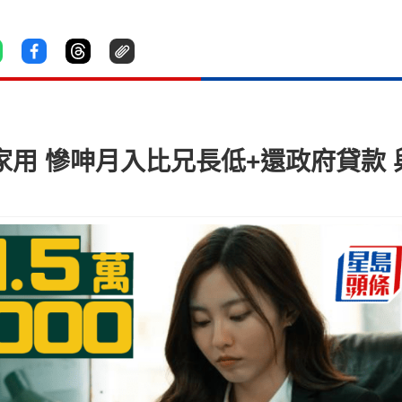
0家用 慘呻月入比兄長低+還政府貸款