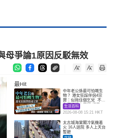
 與母爭論1原因反駁無效
最Hit
中年老公係最可怕嘅生
物？ 港女狂踩伴侶4宗
罪：似拖住個乞兒 不解
為何經常去廁所 網民一
生活百科
語道破
2026-08-08 15:21 HKT
太古城海棠閣冷氣機着
火 16人送院 多人上天台
暫避
突發