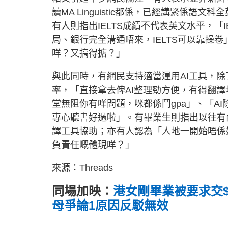
讀MA Linguistic都係，已經講緊係
有人則指出IELTS成績不代表英文水平，「
局、銀行完全溝通唔來，IELTS可以靠操
咩？又搞得掂？」
與此同時，有網民支持適當運用AI工具，
率，「直接拿去俾AI整理勁方便，有得翻
堂無阻你有咩問題，咪都係鬥gpa」、「AI
專心聽書好過啦」。有畢業生則指出以往有
譯工具協助；亦有人認為「人地一開始唔係
負責任嘅體現咩？」
來源：Threads
同場加映：
港女剛畢業被要求交$
母爭論1原因反駁無效