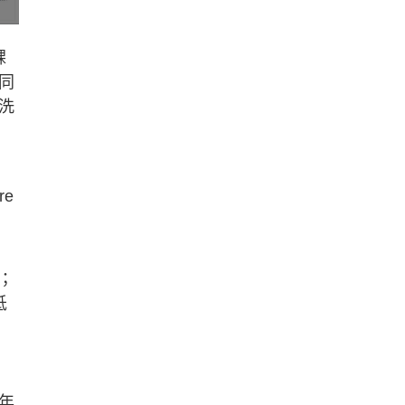
課
同
洗
re
；
低
年