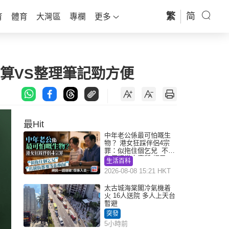
繁
简
育
體育
大灣區
專欄
更多
點算VS整理筆記勁方便
最Hit
中年老公係最可怕嘅生
物？ 港女狂踩伴侶4宗
罪：似拖住個乞兒 不解
為何經常去廁所 網民一
生活百科
語道破
2026-08-08 15:21 HKT
太古城海棠閣冷氣機着
火 16人送院 多人上天台
暫避
突發
5小時前