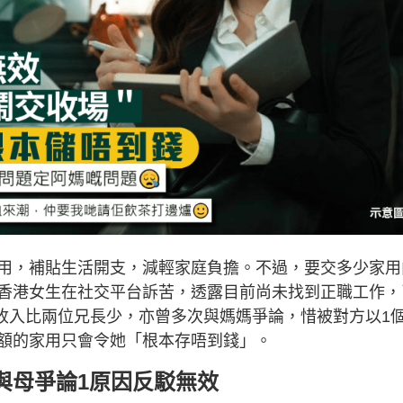
用，補貼生活開支，減輕家庭負擔。不過，要交多少家用
香港女生在社交平台訴苦，透露目前尚未找到正職工作，
的收入比兩位兄長少，亦曾多次與媽媽爭論，惜被對方以1
額的家用只會令她「根本存唔到錢」。
 與母爭論1原因反駁無效