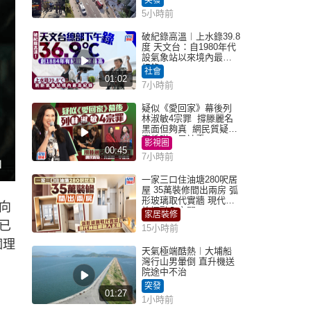
5小時前
破紀錄高溫︱上水錄39.8
度 天文台：自1980年代
設氣象站以來境內最高
紀錄
社會
01:02
7小時前
疑似《愛回家》幕後列
林淑敏4宗罪 撐滕麗名
黑面但夠真 網民質疑：
真係咁一早被雪
影視圈
00:45
7小時前
一家三口住油塘280呎居
屋 35萬裝修間出兩房 弧
形玻璃取代實牆 現代神
向
枱櫃融入玄關
家居裝修
已
15小時前
個理
天氣極端酷熱︱大埔船
灣行山男暈倒 直升機送
院途中不治
突發
01:27
1小時前