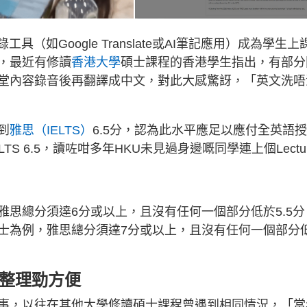
（如Google Translate或AI筆記應用）成為學生上
，最近有修讀
香港大學
碩士課程的香港學生指出，有部分
堂內容錄音後再翻譯成中文，對此大感驚訝，「英文洗唔
到
雅思（IELTS）
6.5分，認為此水平應足以應付全英語授
S 6.5，讀咗咁多年HKU未見過身邊嘅同學連上個Lectu
思總分須達6分或以上，且沒有任何一個部分低於5.5分
士為例，雅思總分須達7分或以上，且沒有任何一個部分
I整理勁方便
事，以往在其他大學修讀碩士課程曾遇到相同情況，「當