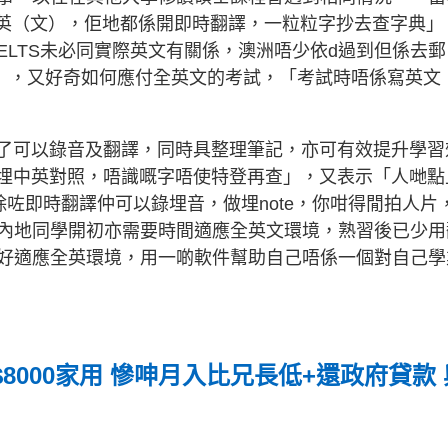
語文科全英（文），佢地都係開即時翻譯，一粒粒字抄去查字典」
IELTS未必同實際英文有關係，澳洲唔少依d過到但係去郵
卷」，又好奇如何應付全英文的考試，「考試時唔係寫英文
除了可以錄音及翻譯，同時具整理筆記，亦可有效提升學習
譯埋中英對照，唔識嘅字唔使特登再查」，又表示「人哋點
除咗即時翻譯仲可以錄埋音，做埋note，你咁得閒拍人片
內地同學開初亦需要時間適應全英文環境，熟習後已少用
好適應全英環境，用一啲軟件幫助自己唔係一個對自己學
8000家用 慘呻月入比兄長低+還政府貸款 