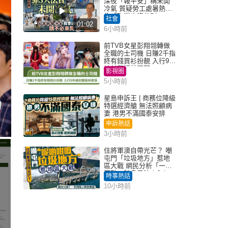
深夜「報平安」稱未開
冷氣 質疑勞工處暑熱警
告「取消也沒分別」
社會
01:02
6小時前
前TVB女星彭翔翎轉做
全職的士司機 日賺2千指
終有錢買衫扮靚 入行9年
被封翻版林夏薇
影視圈
5小時前
星島申訴王 | 商務位降級
特選經濟艙 無法照顧病
妻 港男不滿國泰安排
申訴熱話
3小時前
住將軍澳自帶光芒？ 嘲
屯門「垃圾地方」惹地
區大戰 網民分析「一共
同點」秒息風波｜Juicy
時事熱話
叮
10小時前