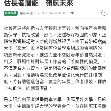
估長者潛能｜嶺航未來
更新時間：12:53 2026-07-29 HKT
知識轉移
社會普遍將創造力與年輕劃上等號，傾向視年長者較
為保守、抗拒改變。然而，這種根深柢固的印象，正
悄悄影響職場對人才的判斷與評價。由筆者帶領嶺南
大學（嶺大）市場及國際企業學系組成聯合團隊的一
項最新研究揭示，創造力並不會隨着年齡自然消退；
相反，職場中針對年長工作者的「系統性的偏見」，
不僅浪費人力資本，更是阻礙企業創新發展的關鍵因
素。因此，推動職場文化改革並優化現行的評核制
度，將有助營造包容、友善的年長工作者環境，釋放
「被低估」的創意潛能。
是次研究由筆者與墨爾本大學、佛羅里達大學、紐約
大學、中佛羅里達大學的學者合作，並在國際知名期