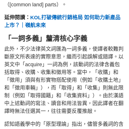
（[common land] parts）。
延伸閱讀：
KOL打破傳統行銷格局 如何助力新產品
上市？｜嶺航未來
「一詞多義」釐清核心字義
此外，不少法律英文詞匯為一詞多義，使譯者較難判
斷原文所表達的實際意思，繼而引起誤解或錯譯。以
英文中「acquire」一詞為例，該動詞的法律含義包
括取得、收購、收集和徵用等。當中，「收購」和
「徵用」須與有形實物搭配使用（例如「收購土地」
和「徵用車輛」），而「取得」和「收集」則無此限
制（例如「取得國籍」和「收集資料」）。由於漢語
中上述動詞的寫法、讀音和用法皆異，因此譯者在翻
譯時無法任選其一，往往需要反覆推敲。
認知語義學中的「原型理論」指出，儘管多義詞的含