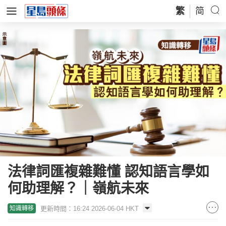
繁
简
法律詞匯複雜難懂 認知語言學如
何助理解？｜嶺航未來
更新時間：16:24 2026-06-04 HKT
知識轉移