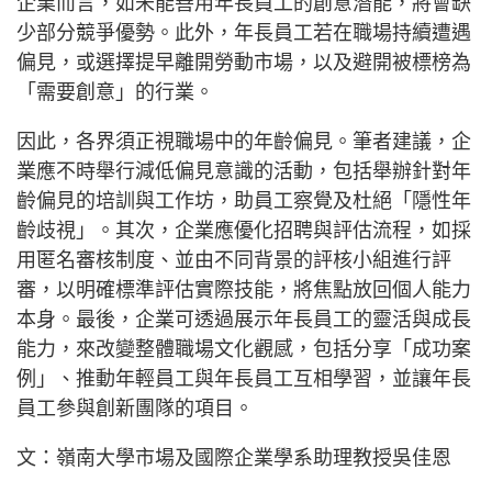
企業而言，如未能善用年長員工的創意潛能，將會缺
少部分競爭優勢。此外，年長員工若在職場持續遭遇
偏見，或選擇提早離開勞動市場，以及避開被標榜為
「需要創意」的行業。
因此，各界須正視職場中的年齡偏見。筆者建議，企
業應不時舉行減低偏見意識的活動，包括舉辦針對年
齡偏見的培訓與工作坊，助員工察覺及杜絕「隱性年
齡歧視」。其次，企業應優化招聘與評估流程，如採
用匿名審核制度、並由不同背景的評核小組進行評
審，以明確標準評估實際技能，將焦點放回個人能力
本身。最後，企業可透過展示年長員工的靈活與成長
能力，來改變整體職場文化觀感，包括分享「成功案
例」、推動年輕員工與年長員工互相學習，並讓年長
員工參與創新團隊的項目。
文：嶺南大學市場及國際企業學系助理教授吳佳恩