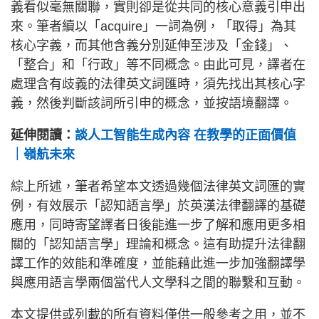
義看似毫無關聯，實則卻是從共同的核心意義引申出
來。筆者續以「acquire」一詞為例，「取得」為其
核心字義，而其他含義分別延伸至涉及「金錢」、
「整合」和「行政」等不同概念。由此可見，譯者在
處理含有歧義的法律英文詞匯時，須先找出其核心字
義，然後判斷該詞所引申的概念，並按語境翻譯。
延伸閱讀：
談人工智能生成內容 在教學的正面價值
｜嶺航未來
綜上所述，筆者希望本文透過幾個法律英文詞匯的實
例，有效展示「認知語言學」於英漢法律翻譯的基礎
應用，同時寄望譯者日後能進一步了解和應用更多相
關的「認知語言學」理論和概念。這有助提升法律翻
譯工作的效能和準確度，並能藉此進一步加強翻譯學
與應用語言學兩個當代人文學科之間的聯繫和互動。
本文提供或列載的所有資料僅供一般參考之用，並不