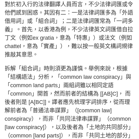
對於初入行的法律翻譯人員而言，不少法律詞匯或令
他們感到困惑。其因有二：一是法律詞匯多為「外語
借用詞」或「組合詞」；二是法律詞匯常為「一詞多
義」。首先，以香港為例，不少法律英文詞匯借自拉
丁文（例如ex gratia，意為「特惠」）或法文（例如
chattel，意為「實產」），難以按一般英文構詞規律
推敲其意思。
拆解「組合詞」時則須更為謹慎。舉例來說，根據
「結構語法」分析，「common law conspiracy」與
「common land parts」兩組詞雖以相同定語
「common」開首，然而前者的結構為 [[AB]C]， 而
後者則是 [A[BC]]。譯者應先梳理字詞排序，從而理
解前者為「普通法串謀罪」（[common law]
conspiracy），而非「共同法律串謀罪」（common
[law conspiracy]），以及後者為「土地的共同部分」
（common [land parts]），而非「共同土地的部分」