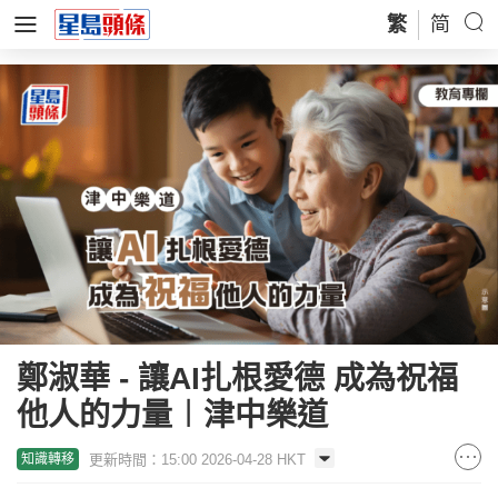
繁
简
鄭淑華 - 讓AI扎根愛德 成為祝福
他人的力量︱津中樂道
更新時間：15:00 2026-04-28 HKT
知識轉移