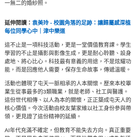
一無二的婚紗照。
延伸閱讀：
袁美玲 - 校園角落的足跡：讓歸屬感深植
每位同學心中｜津中樂道
這不止是一項科技活動，更是一堂價值教育課。學生
學習的不止是攝影與影像生成，更是耐心聆聽、設身
處地、將心比心。科技最有意義的用途，不是炫耀功
能，而是回應他人需要，保存生命故事，傳遞溫暖。
活動也體現了屯天一脈相承的人本關懷。歷來本校畢
業生從事最多的3類職業，就是老師、社工與醫護。
這份世代相傳、以人為本的關懷，正正築成屯天人的
核心價值。今次活動由校友葉家維以社工身份參與帶
領，更見證了這份精神的延續。
AI年代充滿不確定，但教育不能失去方向。真正重要