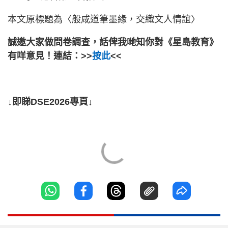
本文原標題為〈般咸道筆墨緣，交織文人情誼〉
誠邀大家做問卷調查，話俾我哋知你對《星島教育》
有咩意見！連結：>>
按此
<<
↓即睇DSE2026專頁↓