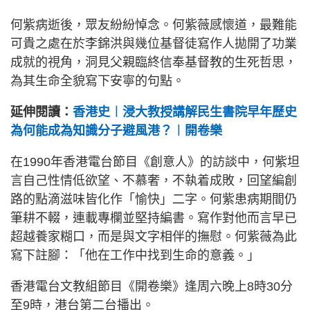
何紫病逝後，眾友紛紛悼念。何紫薇感懷道，最難能
可貴之處在於李錦洪與幾位基督徒寫作人拋開了功業
成就的視角，洞見父親臨終信奉基督教的生死哲思，
為其生命全貌寫下安寧的句點。
延伸閱讀：
香港史︱浸大教授講解民生書院早年歷史
為何能成為知識分子避風港？︱開卷樂
在1990年香港電台節目《創意人》的訪談中，何紫坦
言自己性情低欲望、不慕奢，不執着成敗，回望編創
路的點滴滋味皆化作「愉快」二字。何紫患病期間仍
筆耕不輟，連載專欄並堅持編書。寫作對他而言早已
超越養家糊口，而是與文字相伴的撫慰。何紫薇為此
寫下註腳：「他在工作中找到生命的意義。」
香港電台文教組節目《開卷樂》逢周六晚上8時30分
至9時，港台第二台播出。