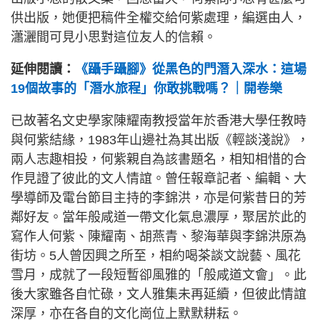
供出版，她便把稿件全權交給何紫處理，編選由人，
瀟灑間可見小思對這位友人的信賴。
延伸閱讀：
《躡手躡腳》從黑色的門潛入深水：這場
19個故事的「潛水旅程」你敢挑戰嗎？｜開卷樂
已故著名文史學家陳耀南教授當年於香港大學任教時
與何紫結緣，1983年山邊社為其出版《輕談淺說》，
兩人志趣相投，何紫親自為該書題名，相知相惜的合
作見證了彼此的文人情誼。曾任報章記者、編輯、大
學導師及電台節目主持的李錦洪，亦是何紫昔日的芳
鄰好友。當年般咸道一帶文化氣息濃厚，聚居於此的
寫作人何紫、陳耀南、胡燕青、黎海華與李錦洪原為
街坊。5人曾因興之所至，相約喝茶談文說藝、風花
雪月，成就了一段短暫卻風雅的「般咸道文會」。此
後大家雖各自忙碌，文人雅集未再延續，但彼此情誼
深厚，亦在各自的文化崗位上默默耕耘。