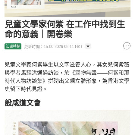
兒童文學家何紫 在工作中找到生
命的意義｜開卷樂
更新時間：15:00 2026-08-11 HKT
知識轉移
兒童文學家何紫畢生以文字滋養人心，其女兒何紫薇
與學者馬輝洪通過訪談，於《潤物無聲——何紫和那
時代人物訪談集》拼砌出父親立體形象，為香港文學
史留下時代見證。
般咸道文會