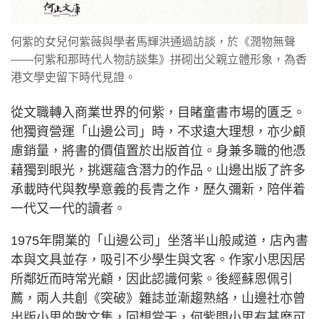
何紫的女兒何紫薇與學者馬輝洪通過訪談，於《潤物無聲
——何紫和那時代人物訪談集》拼砌出父親立體形象，為香
港文學史留下時代見證。
從文職轉入商業世界的何紫，目睹童書市場的匱乏。
他獨資營運「山邊公司」時，不求遠大理想，亦少顧
慮銷量，將書的價值置於出版首位。身兼多職的他憑
藉獨到眼光，挑選蘊含潛力的作品。山邊出版了許多
承載時代與教學意義的長青之作，歷久彌新，陪伴着
一代又一代的讀者。
1975年開業的「山邊公司」坐落半山般咸道，店內書
本與文具並存，吸引不少學生與文客。作家小思因居
所鄰近而時常光顧，因此認識何紫。後經蘇恩佩引
薦，兩人共創《突破》雜誌並漸趨熟絡，山邊社亦曾
出版小思的散文集，回想當天，何紫問小思有甚麼可