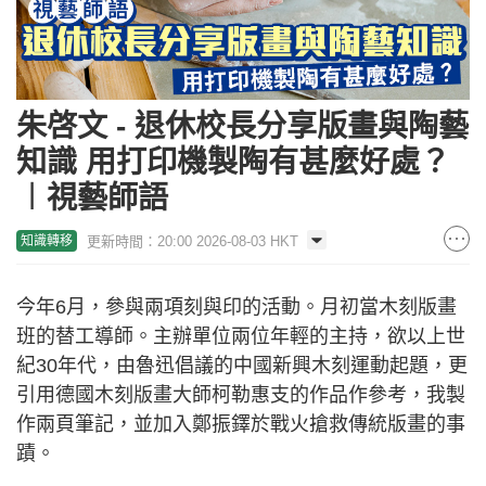
朱啓文 - 退休校長分享版畫與陶藝
知識 用打印機製陶有甚麼好處？
︱視藝師語
更新時間：20:00 2026-08-03 HKT
知識轉移
今年6月，參與兩項刻與印的活動。月初當木刻版畫
班的替工導師。主辦單位兩位年輕的主持，欲以上世
紀30年代，由魯迅倡議的中國新興木刻運動起題，更
引用德國木刻版畫大師柯勒惠支的作品作參考，我製
作兩頁筆記，並加入鄭振鐸於戰火搶救傳統版畫的事
蹟。