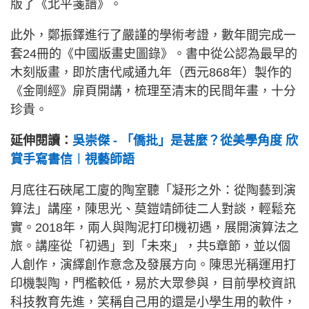
版了《北平箋譜》。
此外，鄭振鐸進行了嚴謹的學術考證，數年間完成一
套24冊的《中國版畫史圖錄》。書中從公認為最早的
木刻版畫，即於唐代咸通九年（西元868年）製作的
《金剛經》扉頁開講，梳理至清末的民間年畫，十分
珍貴。
延伸閱讀：
吳崇傑 - 「僑批」是甚麼？從美學角度 欣
賞手寫書信︱視藝師語
月底往石硤尾工廈的陶室聽「凝形之外：從陶藝到演
算法」講座，陳思光、莫鎧靖師徒二人對談，輕鬆充
實。2018年，兩人與陶泥打印機初遇，展開演算法之
旅。講座從「初遇」到「未來」，共5章節，並以個
人創作，演繹創作意念及發展方向。陳思光稱運用打
印機製陶，門檻較低，易於大眾參與，目前學校資訊
科技教育先進，笑稱自己用的還是小學生用的軟件，