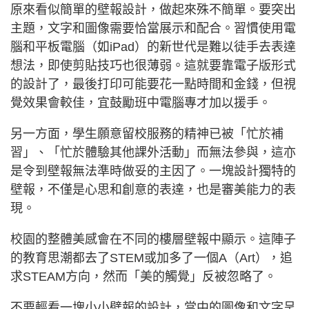
原來看似簡單的壁報設計，做起來殊不簡單。要突出
主題，文字和圖像需要恰當展示和配合。習慣使用電
腦和平板電腦（如iPad）的新世代是難以徒手去表達
想法，即使剪貼技巧也很薄弱。這就要靠電子版形式
的設計了，最後打印可能要花一點時間和金錢，但視
覺效果會較佳，宜鼓勵班中電腦專才加以援手。
另一方面，學生願意留校服務的精神已被「忙於補
習」、「忙於體驗其他課外活動」而無法參與，這亦
是令到壁報無法準時做妥的主因了。一塊設計獨特的
壁報，不僅是心思和創意的表達，也是審美能力的表
現。
校園的整體美感會在不同的樓層壁報中顯示。這陣子
的教育思潮都去了STEM或加多了一個A（Art），追
求STEAM方向，然而「美的觸覺」反被忽略了。
不要輕看一塊小小壁報的設計，當中的圖像和文字呈