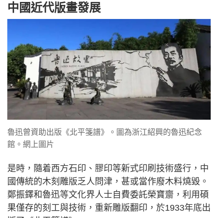
中國近代版畫發展
魯迅曾資助出版《北平箋譜》。圖為浙江紹興的魯迅紀念
館。網上圖片
是時，隨着西方石印、膠印等新式印刷技術盛行，中
國傳統的木刻雕版乏人問津，甚或當作廢木料燒毀。
鄭振鐸和魯迅等文化界人士自費委託榮寶齋，利用碩
果僅存的刻工與技術，重新雕版翻印，於1933年底出