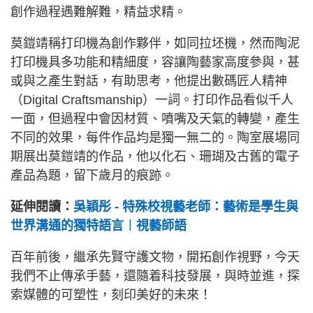
創作過程遇難解難，精益求精。
莫鎧靖稱打印機為創作夥伴，如同拉坯機，然而陶泥
打印機具多功能和精細度，容讓陶藝家高度參與，甚
或與之產生對話，有助思考，他提出數碼匠人精神
（Digital Craftsmanship）一詞。打印作品看似千人
一面，但過程中會因材質、噴嘴及天氣的轉變，產生
不同的效果，每件作品均是獨一無二的。陶室展場同
期展出莫鎧靖的作品，他以化石、珊瑚及古舊的電子
產品為題，留下歲月的痕跡。
延伸閱讀：
吳穎彤 - 特殊校視藝老師：藝術是學生與
世界溝通的獨特語言︱視藝師語
百年前後，繼承先賢守護文物，開拓創作視野，今天
我們不止傳承手藝，還隨着科技發展，與時並進，探
索媒體的可塑性，刻印美好的未來！