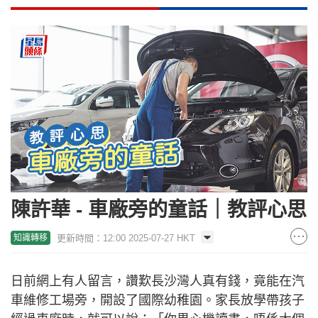
陳許華 - 車廠旁的童話｜教評心思
更新時間：12:00 2025-07-27 HKT
知識轉移
日前網上有人留言，讚歎長沙灣人真有錢，竟能在汽
車維修工場旁，開設了國際幼稚園。家長放學帶孩子