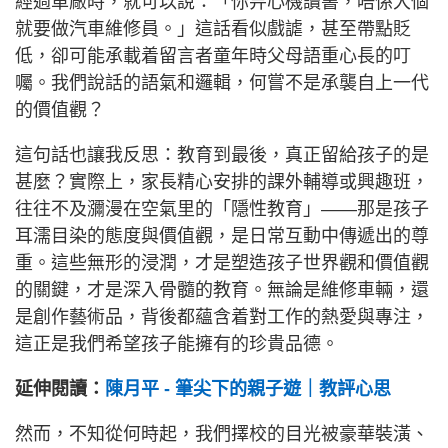
經過車廠時，就可以說：「你畀心機讀書，唔係大個
就要做汽車維修員。」這話看似戲謔，甚至帶點貶
低，卻可能承載着留言者童年時父母語重心長的叮
囑。我們說話的語氣和邏輯，何嘗不是承襲自上一代
的價值觀？
這句話也讓我反思：教育到最後，真正留給孩子的是
甚麼？實際上，家長精心安排的課外輔導或興趣班，
往往不及瀰漫在空氣里的「隱性教育」——那是孩子
耳濡目染的態度與價值觀，是日常互動中傳遞出的尊
重。這些無形的浸潤，才是塑造孩子世界觀和價值觀
的關鍵，才是深入骨髓的教育。無論是維修車輛，還
是創作藝術品，背後都蘊含着對工作的熱愛與專注，
這正是我們希望孩子能擁有的珍貴品德。
延伸閱讀：
陳月平 - 筆尖下的親子遊｜教評心思
然而，不知從何時起，我們擇校的目光被豪華裝潢、