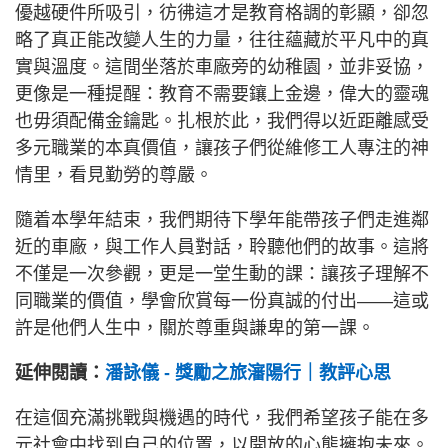
優越硬件所吸引，彷彿這才是教育格調的彰顯，卻忽
略了真正能改變人生的力量，往往蘊藏於平凡中的真
實與溫度。這間坐落於車廠旁的幼稚園，並非妥協，
更像是一種提醒：教育不需要鑲上金邊，偉大的靈魂
也毋須配備金鑰匙。扎根於此，我們得以近距離感受
多元職業的本真價值，讓孩子們從維修工人專注的神
情里，看見勤勞的尊嚴。
隨着本學年結束，我們期待下學年能帶孩子們走進鄰
近的車廠，與工作人員對話，聆聽他們的故事。這將
不僅是一次參觀，更是一堂生動的課：讓孩子理解不
同職業的價值，學會欣賞每一份真誠的付出——這或
許是他們人生中，關於尊重與謙卑的第一課。
延伸閱讀：
潘詠儀 - 獎勵之旅瀋陽行｜教評心思
在這個充滿挑戰與機遇的時代，我們希望孩子能在多
元社會中找到自己的位置，以開放的心態擁抱未來。