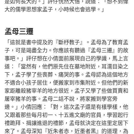
是如何長大的。」評仔恍然大悟，說道：「想不到偉
大的儒學思想家孟子，小時候也會逃學。」
孟母三遷
「這就是書中提及的『斷杼教子』。孟母為了教育孟
子，可是竭盡全力。你應該有聽過『孟母三遷』的故
事吧。」評仔想在小倩面前展現自己的學識，馬上言
道：「當然有，他們原先住在墓地附近，耳濡目染之
下，孟子學了些喪葬、痛哭的事。孟母認為這個地方
不適合小孩子居住，便搬家到市集附近。但他們的新
家距離殺豬宰羊的地方很近，孟子又學了些做買賣和
屠宰豬羊的事。孟母二話不說，將家搬到學宮旁
邊。」小倩回應：「對，這次孟子還是有樣學樣，他
又跟着那些每月初一、十五進文廟的官員，學習起行
禮跪拜、揖讓進退的禮節，孟母就決定在這里定居下
來了。孟母深知『近朱者赤，近墨者黑』的道理，為