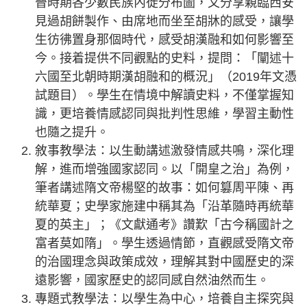
晉時期各少數民族內徙分布圖，又分享親臨西安
見過胡餅製作、由席地而坐至胡牀的感受，讓學
生彷彿置身那個時代，感受胡漢融和如何影響至
今。接着提供不同觀點的史料，提問：「闡述十
六國至北朝時期漢胡融和的概況」（2019年文憑
試題目）。學生在情境中解讀史料，不僅掌握知
識，更培養情感認同與批判性思維，學習主動性
也隨之提升。
敘事教學法：以生動講述激發情感共鳴，深化理
解，進而增強國家認同。以「開皇之治」為例，
筆者講述隋文帝楊堅的故事：如何篡周平陳、再
統華夏；史學家施建中稱其為「沿革隨時再統華
夏的英主」；《文獻通考》讚歎「古今稱國計之
富者莫如隋」。學生透過情節，直觀感受隋文帝
的治國理念與政策成效，理解其對中國歷史的深
遠影響，國家歷史的認同感自然油然而生。
專題式教學法：以學生為中心，培養自主探究與