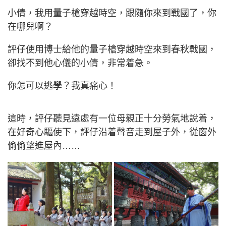
小倩，我用量子槍穿越時空，跟隨你來到戰國了，你
在哪兒啊？
評仔使用博士給他的量子槍穿越時空來到春秋戰國，
卻找不到他心儀的小倩，非常着急。
你怎可以逃學？我真痛心！
這時，評仔聽見遠處有一位母親正十分勞氣地說着，
在好奇心驅使下，評仔沿着聲音走到屋子外，從窗外
偷偷望進屋內……