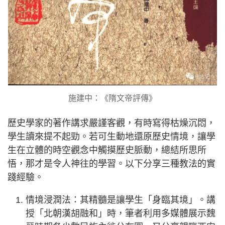
施建中：《隋文帝評傳》
歷史學家的著作講求嚴謹客觀，有時寫得枯燥沉悶，
學生讀來提不起勁。若可生動地還原歷史情境，讓學
生在立體的時空觀念中觸摸歷史脈動，總結所思所
悟，那才是令人神往的學習。以下分享三種教法的實
踐經驗。
情境浸潤法：其精髓是讓學生「身臨其境」。講
授「北朝漢胡融和」時，筆者利用多媒體展示魏