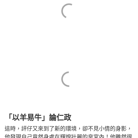
「以羊易牛」論仁政
這時，評仔又來到了新的環境，卻不見小倩的身影，
他發現自己竟然身處在輝煌壯麗的皇宮內！他雖然很