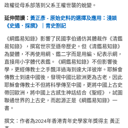
政權從母系部落到父系王權世襲的蛻變。
延伸閱讀：
黃正彥 - 原始史料的選擇及應用：淺談
《史通．採撰》｜青史劄記
《綱鑑易知錄》影響了民國李伯通仿其體裁作《清鑑
易知錄》，撰寫世宗至遜帝歷史。但《清鑑易知錄》
為變體，不再使用綱、鑑二字而是用編、紀表示綱，
直接用小字體代表鑑。《綱鑑易知錄》不但影響後
學，更經傳教士之手飄洋過海到達大洋彼岸。耶穌會
傳教士到達中國後，發現中國比歐洲更為古老，因此
耶穌會傳教士不但將科學傳至中國，更將中國上古史
帶回歐洲，將中國上古感生神話結合《聖經》，試圖
聯通世界的上古史，而起源正是《綱鑑易知錄》一
書。
撰文：作者為2024年香港青年史學家年獎得主 黃正