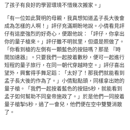
了孩子有良好的學習環境不惜幾次搬家。」
「有一位如此賢明的母親，我真想知道孟子長大後會
成為怎樣的人啊！」評仔充滿期盼地說。小倩看見評
仔有這麼強烈的好奇心，便跟他說：「評仔，你拿出
你的量子槍來。」評仔雖不明就里，但還是照做了。
「你看到槍的左側有一顆藍色的按鈕嗎？那是 『時
間加速器』。只要我們一起按着數秒，便可一起進行
短程的量子旅行，在同一朝代穿越時空。」評仔喜出
望外，興奮得手舞足蹈：「太好了！那我們就能看到
孟子長大後的作為了。」小倩點點頭，同樣拿出她的
量子槍。「我們一起按着藍色的按鈕5秒，就能看到
孟子如何幫助不同皇帝施政了。」於是他們一同按着
量子槍掣5秒，過了一會兒，他們便在空中雙雙消散
了。