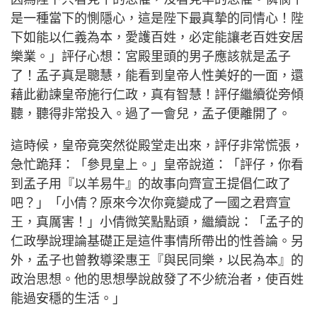
是一種當下的惻隱心，這是陛下最真摯的同情心！陛
下如能以仁義為本，愛護百姓，必定能讓老百姓安居
樂業。」評仔心想：宮殿里頭的男子應該就是孟子
了！孟子真是聰慧，能看到皇帝人性美好的一面，還
藉此勸諫皇帝施行仁政，真有智慧！評仔繼續從旁傾
聽，聽得非常投入。過了一會兒，孟子便離開了。
這時候，皇帝竟突然從殿堂走出來，評仔非常慌張，
急忙跪拜：「參見皇上。」皇帝說道：「評仔，你看
到孟子用『以羊易牛』的故事向齊宣王提倡仁政了
吧？」「小倩？原來今次你竟變成了一國之君齊宣
王，真厲害！」小倩微笑點點頭，繼續說：「孟子的
仁政學說理論基礎正是這件事情所帶出的性善論。另
外，孟子也曾教導梁惠王『與民同樂，以民為本』的
政治思想。他的思想學說啟發了不少統治者，使百姓
能過安穩的生活。」