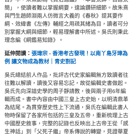
簡」，使讀者難以掌握綱要，遑論鑽研細節。故朱熹
與門生趙師淵兩人仿微言大義的《春秋》提其要作
綱、效緯書《左傳》輔經之用疏其緒為目，讀者可分
別掌握大綱與細節，輕易理解書中所述。吳氏則秉此
理念編《綱鑑易知錄》。
延伸閱讀：
張瑋宗 - 香港考古發現！以南丫島牙璋為
例 讓文物成為教材｜青史劄記
吳氏總結前人作品，批評古代史家編輯無方致讀者往
往難以解讀，讀後又容易忘記，故從編輯史書做起。
吳氏先向深諳史學的周子靜請教，後與兩子用6年編
輯而成。書中內容由中國三皇上古史始，以明清鼎革
為結尾。為貫穿歷史性上下流通，吳氏在編輯此書人
物時保留了各家所包括的三皇及五帝，重新梳理上古
中國歷史敘事，完整的記錄也反映出上古帝王從「感
生神話」到「父死子繼」帝系傳說的轉變，見證華夏