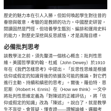
歷史的魅力本在引人入勝，但如何喚起學生對往昔的
眷戀與敬意，考驗的是教師的功力。中國歷史研習，
閱讀固然是門徑，但培養學生甄別、編排和運用史料
的能力，對歷史深挖與反思感悟，才是高階目標。
必備批判思考
談教學法之前，須先釐清一個核心概念：批判性思
維。美國哲學家約翰．杜威（John Dewey）於1910
年在《我們怎樣思考》中提出，「反思性思維是根據
信仰或假定的知識背後的依據及可能的推論，對它們
進行主動、持續和縝密的思考」。爾後，羅伯特．恩
尼斯（Robert H. Ennis）在〈How we think〉一文中
將批判性思維定義為「對陳述的正確評估」，將「信
仰或假定的知識」改為「陳述」。說白了，就是教學
生不盲從、會質疑、懂查證——理解論據、邏輯考