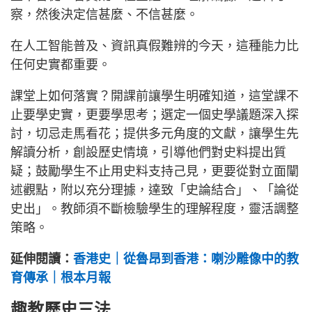
察，然後決定信甚麼、不信甚麼。
在人工智能普及、資訊真假難辨的今天，這種能力比
任何史實都重要。
課堂上如何落實？開課前讓學生明確知道，這堂課不
止要學史實，更要學思考；選定一個史學議題深入探
討，切忌走馬看花；提供多元角度的文獻，讓學生先
解讀分析，創設歷史情境，引導他們對史料提出質
疑；鼓勵學生不止用史料支持己見，更要從對立面闡
述觀點，附以充分理據，達致「史論結合」、「論從
史出」。教師須不斷檢驗學生的理解程度，靈活調整
策略。
延伸閱讀：
香港史｜從魯昂到香港：喇沙雕像中的教
育傳承｜根本月報
趣教歷史三法