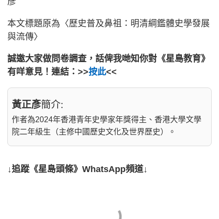
彥
本文標題原為〈歷史普及鼻祖：明清綱鑑體史學發展
與流傳〉
誠邀大家做問卷調查，話俾我哋知你對《星島教育》
有咩意見！連結：>>
按此
<<
黃正彥
簡介:
作者為2024年香港青年史學家年獎得主、香港大學文學
院二年級生（主修中國歷史文化及世界歷史）。
↓追蹤《星島頭條》WhatsApp頻道↓