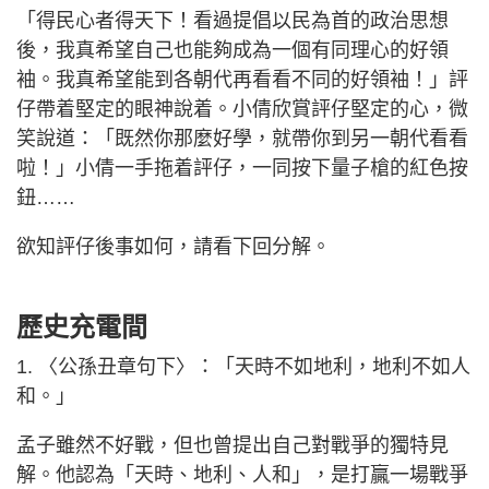
「得民心者得天下！看過提倡以民為首的政治思想
後，我真希望自己也能夠成為一個有同理心的好領
袖。我真希望能到各朝代再看看不同的好領袖！」評
仔帶着堅定的眼神說着。小倩欣賞評仔堅定的心，微
笑說道：「既然你那麼好學，就帶你到另一朝代看看
啦！」小倩一手拖着評仔，一同按下量子槍的紅色按
鈕……
欲知評仔後事如何，請看下回分解。
歷史充電間
1. 〈公孫丑章句下〉：「天時不如地利，地利不如人
和。」
孟子雖然不好戰，但也曾提出自己對戰爭的獨特見
解。他認為「天時、地利、人和」，是打贏一場戰爭