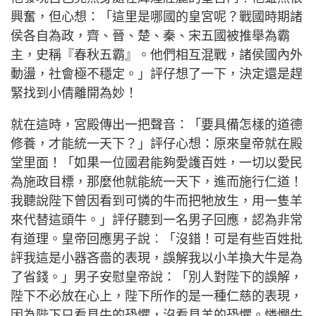
興奮，但心想：「這里是哪國的皇宮呢？戰國時期諸
侯各自為政，齊、晉、楚、秦、宋五國被推舉為霸
主，史稱『春秋五霸』。他們相互混戰，諸侯國內外
動盪，社會極不穩定。」評仔想了一下，決定還是趕
緊找到小倩離開為妙！
就在這時，宮殿傳出一把聲音：「要具備怎樣的道德
修養，才能統一天下？」評仔心想：原來皇帝就在殿
堂里面！「如果一位國君能夠愛護百姓，一切以愛民
為施政目標，那麼他就能統一天下，進而施行仁道！
我聽說陛下曾因看到可憐的牛而把牠放生，用一隻羊
來代替這頭牛。」評仔聽到一名男子回應，認為非常
有道理。皇帝回應男子說︰「沒錯！可是有些百姓批
評我這是小器吝嗇的表現，誤解我以小羊換大牛是為
了省錢。」男子安慰皇帝說：「別人對陛下的誤解，
陛下不必放在心上，陛下所作的是一種仁慈的表現，
因為陛下只看見牛的恐懼，沒看見羊的恐懼。憐憫牛