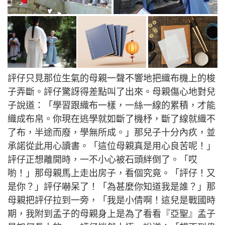
評仔只見那位生氣的母親一聲不響地把織布機上的梭
子弄斷。評仔驚訝得差點叫了出來。母親傷心地對兒
子說道：「學習跟織布一樣，一絲一線的累積，才能
織成布帛。你現在逃學就如斷了機杼，斷了線就織不
了布，半途而廢，學無所成。」那兒子十分內疚，並
承諾從此用心讀書。「這位母親真是用心良苦呢！」
評仔正想離開時，一不小心被石頭絆倒了。「哎
喲！」那母親馬上走出房子，看個究竟。「評仔！又
是你？」評仔嚇呆了！「為甚麼你知道我是誰？」那
母親把評仔拉到一旁，「我是小倩啊！這兒是戰國時
期，我附到孟子的母親身上是為了看看『亞聖』孟子