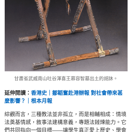
甘肅省武威南山吐谷渾喜王慕容智墓出土的胡牀。
延伸閱讀：
香港史｜鄒韜奮赴港辦報 對社會帶來甚
麼影響？｜根本月報
綜觀而言，三種教法並非孤立，而是相輔相成：情境
法奠基情感，敘事法建構意義，專題法錘煉能力。它
們共同指向一個目標——讓學生真正愛上歷史、學會