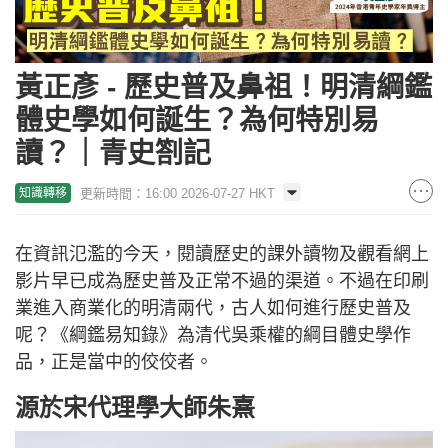
黃正彥 - 歷史普及鼻祖！明清綱鑑
體史學如何誕生？為何特別易
讀？｜青史劄記
更新時間：16:00 2026-07-27 HKT
知識轉移
在資訊氾濫的今天，閱讀歷史的課外讀物及觀看網上
影片早已成為歷史普及正常不過的渠道。不過在印刷
業進入商業化的明清兩代，古人如何進行歷史普及
呢？《綱鑑易知錄》為清代吳乘權的綱目體史學作
品，正是當中的佼佼者。
源於宋代理學大師朱熹