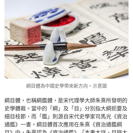
綱目體為中國史學帶來新方向。示意圖
綱目體，也稱綱鑑體，是宋代理學大師朱熹所發明的
史學體裁。當中的「綱」及「目」分別指大綱扼要及
細目枝節，而「鑑」則源自宋代史學家司馬光《資治
通鑑》一書。綱目體首次應用在朱熹《資治通鑑綱
目》中，朱熹認為《資治通鑑》「本書太詳，目錄太