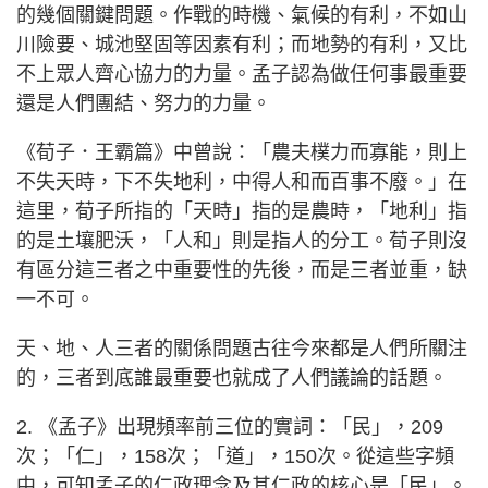
的幾個關鍵問題。作戰的時機、氣候的有利，不如山
川險要、城池堅固等因素有利；而地勢的有利，又比
不上眾人齊心協力的力量。孟子認為做任何事最重要
還是人們團結、努力的力量。
《荀子．王霸篇》中曾說：「農夫樸力而寡能，則上
不失天時，下不失地利，中得人和而百事不廢。」在
這里，荀子所指的「天時」指的是農時，「地利」指
的是土壤肥沃，「人和」則是指人的分工。荀子則沒
有區分這三者之中重要性的先後，而是三者並重，缺
一不可。
天、地、人三者的關係問題古往今來都是人們所關注
的，三者到底誰最重要也就成了人們議論的話題。
2. 《孟子》出現頻率前三位的實詞：「民」，209
次；「仁」，158次；「道」，150次。從這些字頻
中，可知孟子的仁政理念及其仁政的核心是「民」。