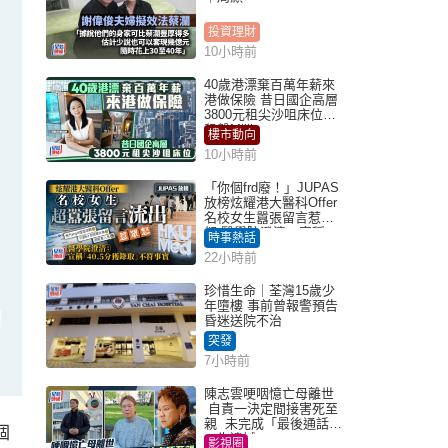
投資理財
10小時前
40歲港漂棄百萬年薪來
港做保險 昔日國企高層
3800元租尖沙咀床位｜
租盤Million
樓市動向
10小時前
「你個frd廢！」JUPAS
放榜炫耀港大醫科Offer
名校女生囂張留言惹眾
怒 醫學院澄清：宣稱
時事熱話
「40.5分獲錄取」不符事
22小時前
實｜Juicy叮
珍惜生命｜荃灣15歲少
年墮樓 事前曾報警預告
昏迷送院不治
突發
7小時前
陳志雲哽咽憶亡母離世
自責一決定間接害死至
親 未完成「最後通話」
個
一生遺憾
影視圈