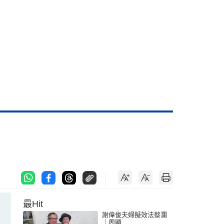
最Hit
謝偉俊夫婦擬效法蔡瀾
｜周顯