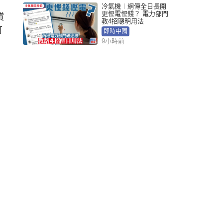
冷氣機︱網傳全日長開
更慳電慳錢？ 電力部門
償
教4招聰明用法
可
即時中國
9小時前