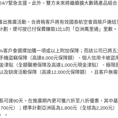
4/7緊急支援。此外，雙方未來將繼續擴大數碼產品組合
1日推出推廣活動，合資格客戶將有效國泰航空會員賬戶連結
計劃，便可按已付保費賺取1比1的「亞洲萬里通」里數。
0%客戶會選擇加購一項或以上附加保障；而該公司已將五
機盜竊保障（高達8,000元保障額）、個人信用卡被盜
現金津貼（全額醫療保障及高達1,000元現金津貼）、極限
及缺席活動保障（高達12,000元保障額），且客戶無
長可達90天。在推廣期內更可獲六折至八折優惠，其中
700元）；標準計劃亞洲區為1,800元（全球為2,200元
元）。