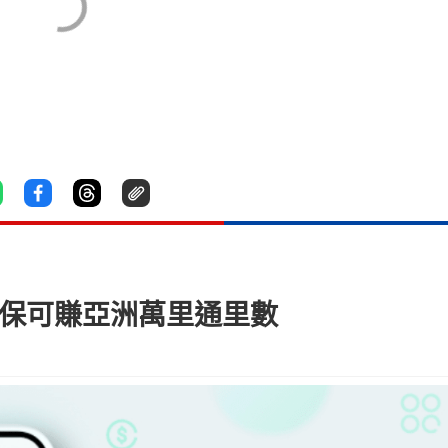
投保可賺亞洲萬里通里數