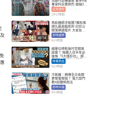
清銀行認購優惠 最多8免
專家料反應熱烈 倡抽30
手
投資理財
19小時前
馬航機師涉偷運7萬粒搖
頭丸最高臨死刑 印尼公
全
開落網過程片 大安旨意
豈料敗露
償及
即時國際
00:34
6小時前
細單位榨乾每吋空間易
踩雷？ 暗藏入住半年必
免
後悔「5大隱形坑」 師傅
傳授6字家居裝修錦囊｜
時事熱話
優惠
Juicy叮
5小時前
冷氣機︱網傳全日長開
更慳電慳錢？ 電力部門
教4招聰明用法
即時中國
9小時前