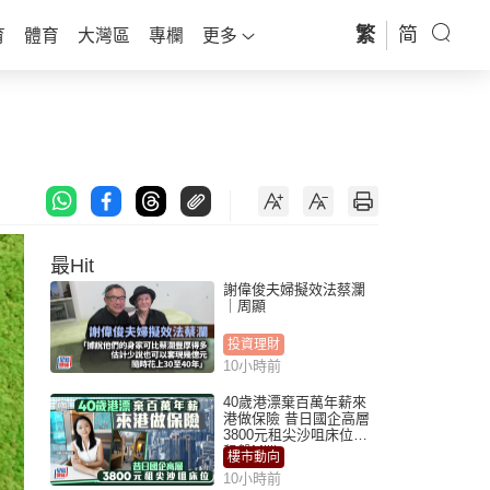
繁
简
育
體育
大灣區
專欄
更多
最Hit
謝偉俊夫婦擬效法蔡瀾
｜周顯
投資理財
10小時前
40歲港漂棄百萬年薪來
港做保險 昔日國企高層
3800元租尖沙咀床位｜
租盤Million
樓市動向
10小時前