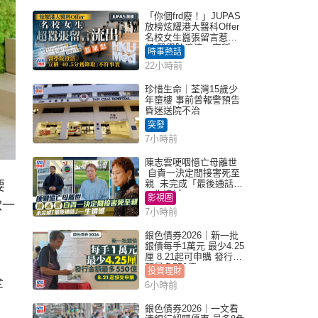
「你個frd廢！」JUPAS
放榜炫耀港大醫科Offer
名校女生囂張留言惹眾
怒 醫學院澄清：宣稱
時事熱話
「40.5分獲錄取」不符事
22小時前
實｜Juicy叮
珍惜生命｜荃灣15歲少
年墮樓 事前曾報警預告
昏迷送院不治
突發
7小時前
陳志雲哽咽憶亡母離世
自責一決定間接害死至
親 未完成「最後通話」
要
一生遺憾
影視圈
款一
7小時前
銀色債券2026｜新一批
銀債每手1萬元 最少4.25
厘 8.21起可申購 發行金
額最多550億
投資理財
全
6小時前
銀色債券2026｜一文看