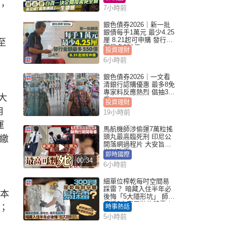
，
7小時前
銀色債券2026｜新一批
銀債每手1萬元 最少4.25
厘 8.21起可申購 發行金
至
額最多550億
投資理財
6小時前
銀色債券2026｜一文看
清銀行認購優惠 最多8免
專家料反應熱烈 倡抽30
大
手
投資理財
用
19小時前
運
馬航機師涉偷運7萬粒搖
頭丸最高臨死刑 印尼公
需繳
開落網過程片 大安旨意
豈料敗露
即時國際
00:34
6小時前
細單位榨乾每吋空間易
踩雷？ 暗藏入住半年必
基本
後悔「5大隱形坑」 師傅
傳授6字家居裝修錦囊｜
）；
時事熱話
Juicy叮
5小時前