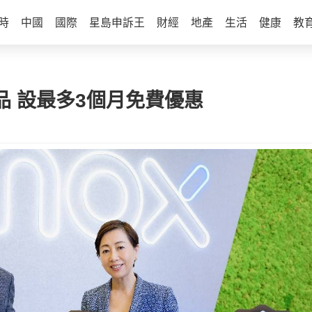
時
中國
國際
星島申訴王
財經
地產
生活
健康
教
產品 設最多3個月免費優惠