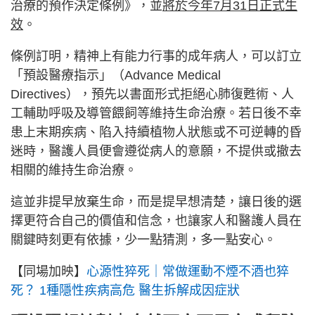
治療的預作決定條例》，並
將於今年7月31日正式生
效
。
條例訂明，精神上有能力行事的成年病人，可以訂立
「預設醫療指示」（Advance Medical
Directives），預先以書面形式拒絕心肺復甦術、人
工輔助呼吸及導管餵飼等維持生命治療。若日後不幸
患上末期疾病、陷入持續植物人狀態或不可逆轉的昏
迷時，醫護人員便會遵從病人的意願，不提供或撤去
相關的維持生命治療。
這並非提早放棄生命，而是提早想清楚，讓日後的選
擇更符合自己的價值和信念，也讓家人和醫護人員在
關鍵時刻更有依據，少一點猜測，多一點安心。
【同場加映】
心源性猝死｜常做運動不煙不酒也猝
死？ 1種隱性疾病高危 醫生拆解成因症狀