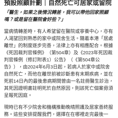
預設照顧計劃｜
自然死亡可居家或留院
「醫生，如果之後情況轉差，我可以帶他回家照顧
嗎？或是留在醫院會好些？」
當病情轉差時，有人希望留在醫院或寧養中心，亦有
人渴望回到熟悉的家中或院舍生活。隨着本港「居處
離世」的制度逐步完善，法律上亦有相應配合。根據
《死因裁判官條例》（第504章）及《2023年死因裁
判官條例（修訂附表1）公告》（《第504章公
告》），由2024年6月3日起，若病人於家中或院舍
自然死亡，而他在離世前被診斷患有末期疾病，並在
死前14日內的最後患病期間曾由一名註冊醫生診治，
其死因證明書註明死於自然原因，則該死亡個案毋須
呈報死因庭。
現時已有不少院舍和機構推動晚晴照護及居家善終服
務。這些安排提醒我們，選擇在在哪裡走完最後一