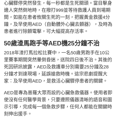
心臟驟停突然發生，每一秒都是生死關頭。當目擊身
邊人突然倒地時，在撥打999並等待救護人員到場期
間，如能在患者攸關生死的一刻，把握黃金救援4分
鐘，及早使用AED（自動體外心臟去顫器），及時為
患者進行除顫電擊，可大幅提高存活率。
50歲渣馬跑手等AED機25分鐘不治
2018年渣打馬拉松比賽中，一名50歲男跑手在10公
里賽事期間突然暈倒昏迷，送院四日後不治。其後的
死因研訊披露，AED及救護車分別需要25分鐘及28
分鐘才到達現場，延誤搶救時機。這宗悲劇提醒大
家：及早使用AED，是救活心臟驟停患者的關鍵。
AED是專為普羅大眾而設的心臟急救儀器。使用者即
使沒有任何醫學背景，只要遵照儀器清晰的語音和圖
示引導，完成每一個急救步驟，任何人都能在關鍵時
刻伸出援手。