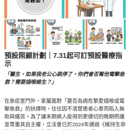
預設照顧計劃｜7.31起可訂預設醫療指
示
「醫生，如果我老公心跳停了，你們會否幫他電擊急
救？需要插喉維生？」
在急症室門外，家屬面對「要否為病危摯愛插喉或電
擊急救」的抉擇時，往往因不清楚患者心意而陷入無
助與痛苦。為了讓末期病人能得到更適切的晚期照護
並尊重其自主權，立法會已於2024年通過《維持生命