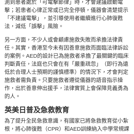
測到患者處於「可電擊節律」時，才會建議啟動電
擊；若患者心律正常或已完全停頓，儀器會清楚提示
「不建議電擊」，並引導使用者繼續進行心肺復甦
法，減低「誤擊」風險。
另一方面，不少人或會顧慮施救失敗而承擔法律責
任。其實，香港至今未有因善意施救而面臨法律訴訟
的案例。AED的設計已為施救者承擔了最關鍵的臨床
判斷責任，法庭也只會在有「嚴重疏忽」（即行為遠
低於合理人士預期的謹慎標準）的情況下，才會判定
施救者需負責。只要施救者遵從儀器的語音指示操
作，出於善意伸出援手，法律實質上會保障見義勇為
的人。
英美日
普及急救教育
為了提升全民急救意識，有國家已將急救教育從小紮
根，將心肺復甦（CPR）和AED訓練納入中學常規課