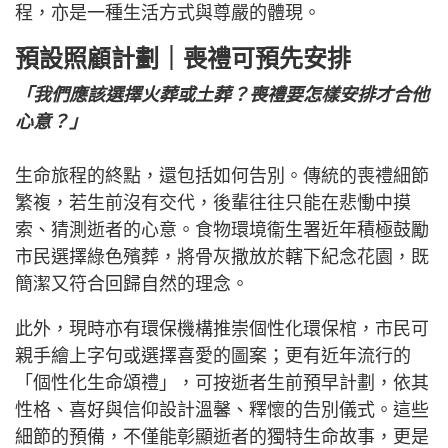
程，亦是一種生活方式與尊嚴的體現。
預設照顧計劃｜
喪禮可預先安排
「我們應該選擇火葬或土葬？喪禮要怎樣安排才合他
心意？」
生命旅程的終點，還包括如何告別。傳統的喪禮細節
繁複，若生前沒有交代，後輩往往只能在悲慟中摸
索、猜測逝者的心意。食物環境衞生署近年積極鼓勵
市民選擇綠色殯葬，將骨灰撒放於轄下紀念花園，既
簡潔又符合回歸自然的理念。
此外，現時亦有環保機構推崇個性化環保棺，市民可
親手繪上字句或選擇喜愛的圖案；更有近年流行的
「個性化生命頌禮」，可按逝者生前預早計劃，依其
性格、喜好與信仰設計溫馨、釋懷的告別儀式。這些
細節的預備，不僅能彰顯逝者的獨特生命故事，更是