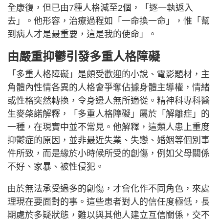
全康復，但已由7種人格減至2個，「逐一執返入
去」。他形容，治療過程如「一命換一命」，惟「幫
到病人才是最重要，這是我的使命」。
由嚴重抑鬱引發多重人格障礙
「多重人格障礙」是頗受歡迎的小說、電影題材，主
角體內性情各異的人格會爭奪佔據身體主導權，情緒
或性格突然轉換，令身邊人無所適從。精神科專科醫
生麥棨諾解釋，「多重人格障礙」屬於「解離症」的
一種，在現實中並不常見。他解釋，這類人患上重度
抑鬱症的原因，並非最近失業、失戀、婚姻等個別事
件所致，而是緣於小時候所受的創傷，例如父母關係
不好、家暴、被性侵犯。
由於無法承受過多的創傷，才會化作不同角色，來處
理現在要面對的事。這些患者對人的信任度極低，長
期處於多疑狀態，難以與其他人建立互信關係，交不