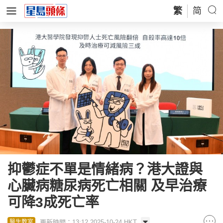
繁
简
抑鬱症不單是情緒病？港大證與
心臟病糖尿病死亡相關 及早治療
可降3成死亡率
更新時間：13:12 2025-10-24 HKT
醫生教室