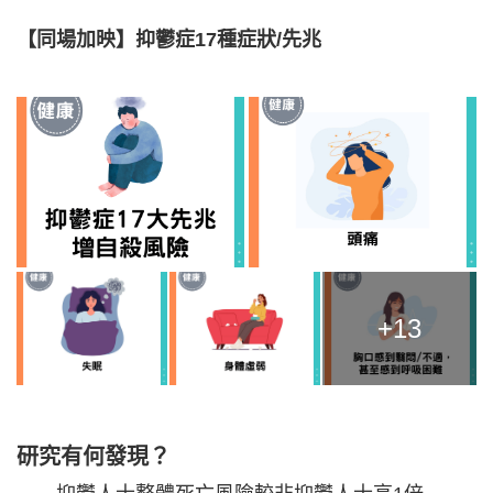
【同場加映】抑鬱症17種症狀/先兆
+13
研究有何發現？