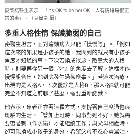
麥棨諾醫生表示：「It's OK to be not OK，人有情緒是很正
常的事」。（葉偉豪 攝）
多重人格性情 保護脆弱的自己
麥醫生坦言，面對這類病人只能「慢慢等」。「例如
這次來的如果是小孩子的她，我問到的就只有小孩子
角度才知道的事。下次若換成很惡、敵意大的人格
時，則要再從另一個『她』的角度去了解。這樣才能
慢慢組合出，她到底發生過甚麼事。」若這次治療，
出現的是人格A，下次覆診是人格B，那人格B就可能
完全不知道之前聊了甚麼，需要重新認識。
他表示，患者正靠著這種方式，支撐著自己度過傷痕
斑駁的生活。「譬如上班時，同事對她不好，她就需
要帶著刺（作防衛）才能繼續工作；與父母相處時，
卻可能換成小孩子的身分，希望父母不忍心責罵她、