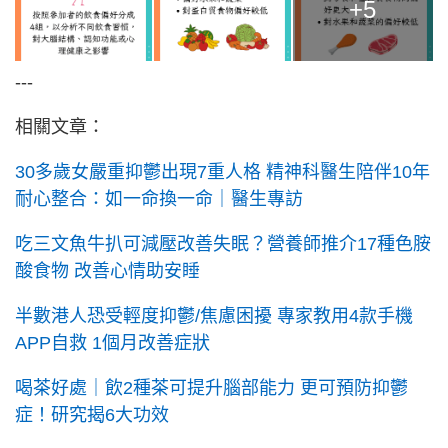
+5
---
相關文章：
30多歲女嚴重抑鬱出現7重人格 精神科醫生陪伴10年
耐心整合：如一命換一命｜醫生專訪
吃三文魚牛扒可減壓改善失眠？營養師推介17種色胺
酸食物 改善心情助安睡
半數港人恐受輕度抑鬱/焦慮困擾 專家教用4款手機
APP自救 1個月改善症狀
喝茶好處｜飲2種茶可提升腦部能力 更可預防抑鬱
症！研究揭6大功效