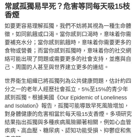
常感孤獨易早死？危害等同每天吸15枝
香煙
如要更容易理解孤獨，我們不妨將其視為一種生命體
徵，如同飢餓或口渴。當你感到口渴時，意味着你需
要補充水分；當你感到飢餓時，意味着你需要更多的
食物或營養；而當你感到孤獨時，意味着你的社交網
絡可能出現了問題或需要更多的社會支持，並應與自
己、周圍的人甚至與世界建立更多的連結。
世界衞生組織已將孤獨列為公共健康問題，估計約四
分之一的老年人經歷社會孤立，5%至15%的青少年
感到孤獨。根據美國《Our Epidemic of Loneliness
and Isolation》報告，孤獨可能導致早死風險增加，
對身體健康的危害相當於每天吸15支香煙。多項研究
結果指出孤獨與多種疾病風險顯著相關，例如心血管
疾病、高血壓、糖尿病、認知功能受損、抑鬱症和焦