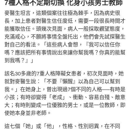
7種人格不定期切換 化身小孩男士教師
麥醫生坦言，這類個案往往極為棘手，因為病史很
長，加上患者對醫生信任度低，需要一段很長時間才
能獲取信任。頭幾次見面，病人一般採取觀望態度，
充滿戒心，不願將事情全盤托出，他們會先試探醫生
對自己的看法。「這些病人會想，『我可以信任你
嗎？應該把所有事情說出來讓你幫我嗎？你真的能幫
到我嗎？』」
該名30多歲的7重人格障礙女患者，初次見面時，她
就對麥醫生說：「不要『懶醒』以為自己可以幫到
我。」在她身上，曾出現過7個不同的人格──有時是
小孩；有時卻變得「老成」、衝動、容易自殘、敵意
大；有時則變成一位優雅的男士，或是一位教師，即
使她本身並非老師。
這七個「她」或「他」，性格、性別迥異，在不同