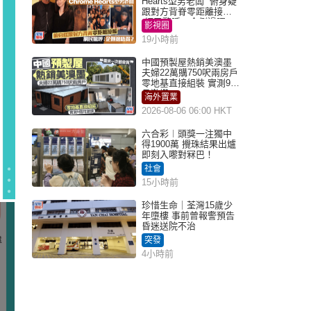
Hearts型男老闆 俯身疑
跟對方背脊零距離接觸
網民驚呼：企側邊唔
影視圈
得？
19小時前
中國預製屋熱銷美澳墨
夫婦22萬購750呎兩房戶
零地基直接組裝 實測9個
月激讚
海外置業
2026-08-06 06:00 HKT
六合彩︱頭獎一注獨中
得1900萬 攪珠結果出爐
即刻入嚟對冧巴！
社會
15小時前
珍惜生命｜荃灣15歲少
年墮樓 事前曾報警預告
昏迷送院不治
突發
4小時前