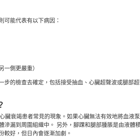
則可能代表有以下病因：
另一側更嚴重）
一步的檢查去確定，包括接受抽血、心臟超聲波或腿部超
？
是心臟衰竭患者常見的現象。如果心臟無法有效地將血液
體滲漏到周圍組織中。 另外，腳踝和腿部腫脹是由液體
份較好，但日內會逐漸加劇。