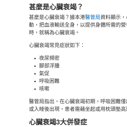
甚麼是心臟衰竭？
甚麼是心臟衰竭？據本港
醫管局
資料顯示，
動，把血液輸送全身，以提供身體所需的營
時，就稱為心臟衰竭。
心臟衰竭常見症狀如下：
夜尿頻密
腳部浮腫
氣促
呼吸困難
咳嗽
醫管局指出，在心臟衰竭初期，呼吸困難僅
或入睡後出現，患者需藉坐起或用枕頭墊高
心臟衰竭3大併發症