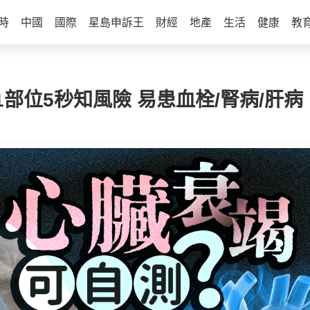
時
中國
國際
星島申訴王
財經
地產
生活
健康
教
部位5秒知風險 易患血栓/腎病/肝病