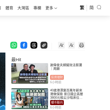
繁
简
育
體育
大灣區
專欄
更多
最Hit
謝偉俊夫婦擬效法蔡瀾
｜周顯
投資理財
6小時前
40歲港漂棄百萬年薪來
港做保險 昔日國企高層
3800元租尖沙咀床位｜
租盤Million
樓市動向
6小時前