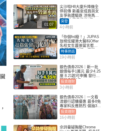
尖沙咀H8大廈升降機全
停前傳 新義安成員與女
友爭執遭驅逐 涉拖馬刑
毀被捕 警另通緝4男
突發
01:07
4小時前
「你個frd廢！」JUPAS
放榜炫耀港大醫科Offer
名校女生囂張留言惹眾
怒 醫學院澄清：宣稱
時事熱話
「40.5分獲錄取」不符事
19小時前
實｜Juicy叮
銀色債券2026｜新一批
銀債每手1萬元 最少4.25
厘 8.21起可申購 發行金
臟
額最多550億
投資理財
3小時前
銀色債券2026｜一文看
清銀行認購優惠 最多8免
專家料反應熱烈 倡抽30
，
手
投資理財
16小時前
佘詩曼疑胸壓Chrome