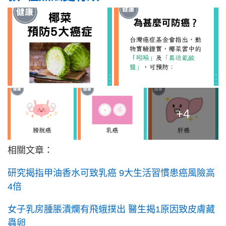
+4
相關文章：
研究揭指甲油香水可致乳癌 9大生活習慣患癌風險高
4倍
女子乳房腫脹潰爛有飛蛾撲出 醫生揭1原因致皮膚藏
蟲卵