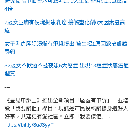
研究揭指甲油香水可致乳癌 9大生活習慣患癌風險高
4倍
7歲女童胸有硬塊揭患乳癌 接觸塑化劑6大因素最高
危
女子乳房腫脹潰爛有飛蛾撲出 醫生揭1原因致皮膚藏
蟲卵
32歲女不飲酒不捱夜患5大癌症 出現13種症狀屬癌症
體質
---
《星島申訴王》推出全新項目「區區有申訴」，並增
設「我要讚佢」欄目，現誠邀市民投稿讚揚身邊好人
好事，共建更有愛社區。立即「我要讚佢」︰
https://bit.ly/3uJ3yyF