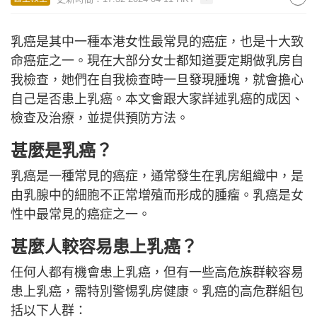
乳癌是其中一種本港女性最常見的癌症，也是十大致
命癌症之一。現在大部分女士都知道要定期做乳房自
我檢查，她們在自我檢查時一旦發現腫塊，就會擔心
自己是否患上乳癌。本文會跟大家詳述乳癌的成因、
檢查及治療，並提供預防方法。
甚麼是乳癌？
乳癌是一種常見的癌症，通常發生在乳房組織中，是
由乳腺中的細胞不正常增殖而形成的腫瘤。乳癌是女
性中最常見的癌症之一。
甚麼人較容易患上乳癌？
任何人都有機會患上乳癌，但有一些高危族群較容易
患上乳癌，需特別警惕乳房健康。乳癌的高危群組包
括以下人群：