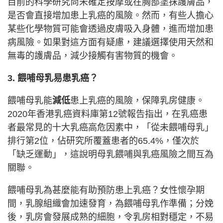
目前的科學研究尚未確定按摩或在胸部塗抹護膚品，
是否會直接增加患上乳癌的風險。然而，有些人擔心
某些化學物質可能會透過皮膚吸入身體，進而增加患
病風險。如果對這方面有疑慮，建議選擇使用天然和
無毒的護膚品，減少接觸有害物質的機會。
3. 餵哺母乳易患乳癌？
餵哺母乳能
減低
患上乳癌的風險，保障乳房健康。
2020年香港乳癌資料庫第12號報告指出，在乳癌患
者最常見的十大乳癌高危因素中，「從未餵哺母乳」
排行第2位，佔研究所覆蓋患者的65.4%，僅次於
「缺乏運動」，這說明母乳餵哺與乳癌風險之間互為
關聯。
餵哺母乳為甚麼能有助預防患上乳癌？女性懷孕期
間，乳腺組織會加速發育，為餵哺母乳作準備；分娩
後，乳房會發展成熟的細胞，令乳房相對穩定，不易