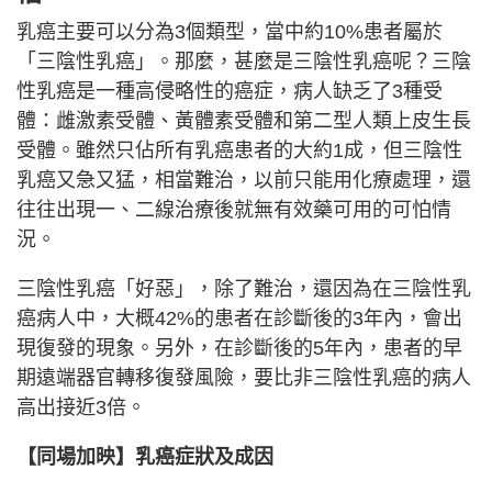
乳癌主要可以分為3個類型，當中約10%患者屬於
「三陰性乳癌」。那麼，甚麼是三陰性乳癌呢？三陰
性乳癌是一種高侵略性的癌症，病人缺乏了3種受
體：雌激素受體、黃體素受體和第二型人類上皮生長
受體。雖然只佔所有乳癌患者的大約1成，但三陰性
乳癌又急又猛，相當難治，以前只能用化療處理，還
往往出現一、二線治療後就無有效藥可用的可怕情
況。
三陰性乳癌「好惡」，除了難治，還因為在三陰性乳
癌病人中，大概42%的患者在診斷後的3年內，會出
現復發的現象。另外，在診斷後的5年內，患者的早
期遠端器官轉移復發風險，要比非三陰性乳癌的病人
高出接近3倍。
【同場加映】乳癌症狀及成因