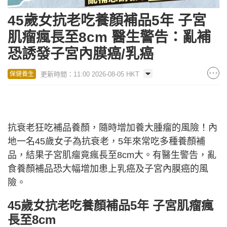
45歲女抗老吃養顏補品5年 子宮
肌瘤瘋長至8cm 醫生警告：亂補
恐誘發子宮內膜癌/乳癌
更新時間：11:00 2026-08-05 HKT
保健養生
抗衰老狂吃補品養顏，隨時增加養大腫瘤的風險！內
地一名45歲女子為抗衰老，5年來常吃多種養顏補
品，結果子宮肌瘤竟瘋長至8cm大。有醫生警告，亂
食養顏補品恐大幅增加患上乳癌及子宮內膜癌的風
險。
45歲女抗老吃養顏補品5年 子宮肌瘤瘋
長至8cm