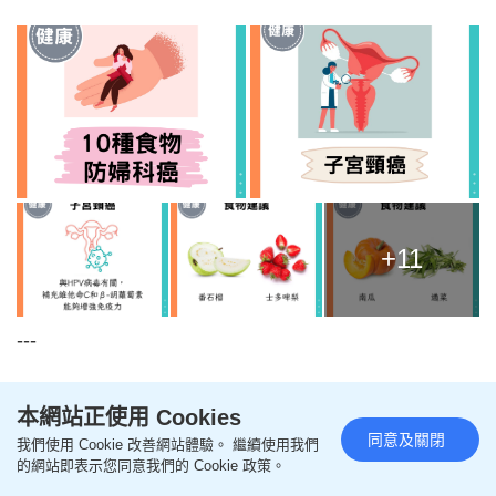
+11
---
本網站正使用 Cookies
同意及關閉
我們使用 Cookie 改善網站體驗。 繼續使用我們
的網站即表示您同意我們的 Cookie 政策。