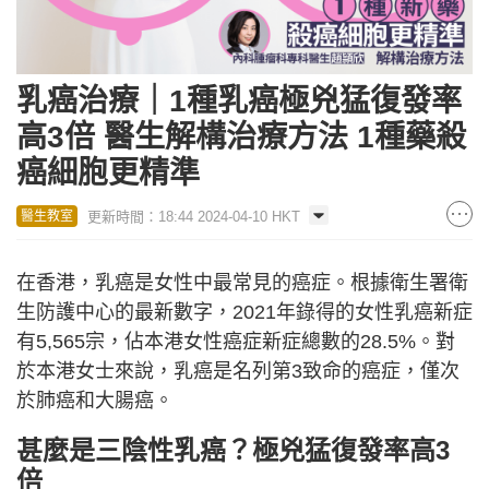
乳癌治療｜1種乳癌極兇猛復發率
高3倍 醫生解構治療方法 1種藥殺
癌細胞更精準
更新時間：18:44 2024-04-10 HKT
醫生教室
在香港，乳癌是女性中最常見的癌症。根據衛生署衛
生防護中心的最新數字，2021年錄得的女性乳癌新症
有5,565宗，佔本港女性癌症新症總數的28.5%。對
於本港女士來說，乳癌是名列第3致命的癌症，僅次
於肺癌和大腸癌。
甚麼是三陰性乳癌？極兇猛復發率高3
倍