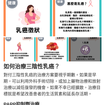
+6
如何治療三陰性乳癌？
對付三陰性乳癌的治療方案要視乎期數。如果是早
期，可以利用外科手術切除，或加上藥物治療和放射
治療以減低復發的機會。如果不幸已經擴散，治療目
標就是希望改善患者的生活質素和延長存活期。
PARP抑制劑治療