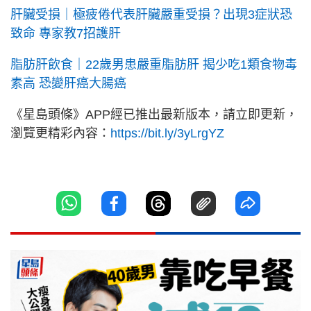
肝臟受損｜極疲倦代表肝臟嚴重受損？出現3症狀恐
致命 專家教7招護肝
脂肪肝飲食｜22歲男患嚴重脂肪肝 揭少吃1類食物毒
素高 恐變肝癌大腸癌
《星島頭條》APP經已推出最新版本，請立即更新，
瀏覽更精彩內容：
https://bit.ly/3yLrgYZ