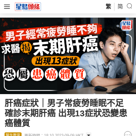
繁
简
肝癌症狀｜男子常疲勞睡眠不足
確診末期肝癌 出現13症狀恐變患
癌體質
更新時間：18:10 2023-09-09 HKT
醫生教室