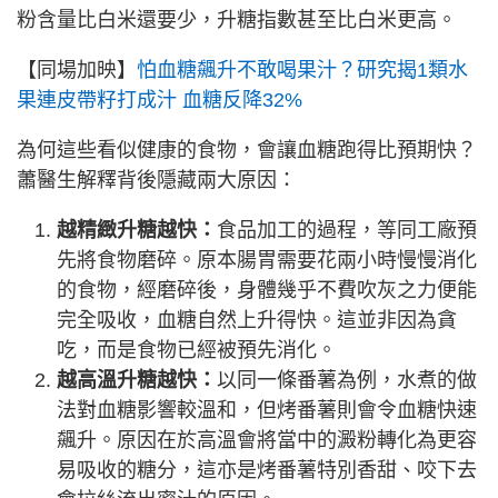
粉含量比白米還要少，升糖指數甚至比白米更高。
【同場加映】
怕血糖飆升不敢喝果汁？研究揭1類水
果連皮帶籽打成汁 血糖反降32%
為何這些看似健康的食物，會讓血糖跑得比預期快？
蕭醫生解釋背後隱藏兩大原因：
越精緻升糖越快：
食品加工的過程，等同工廠預
先將食物磨碎。原本腸胃需要花兩小時慢慢消化
的食物，經磨碎後，身體幾乎不費吹灰之力便能
完全吸收，血糖自然上升得快。這並非因為貪
吃，而是食物已經被預先消化。
越高溫升糖越快：
以同一條番薯為例，水煮的做
法對血糖影響較溫和，但烤番薯則會令血糖快速
飆升。原因在於高溫會將當中的澱粉轉化為更容
易吸收的糖分，這亦是烤番薯特別香甜、咬下去