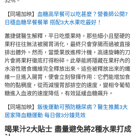
32%。
【同場加映】
血糖高早餐可以吃甚麼？營養師公開7
日穩血糖早餐餐單 搭配3大水果吃最好！
蕭捷健醫生解釋，平日吃漿果時，那些細小且堅硬的
果籽往往無法被腸胃消化，最終只會穿腸而過被直接
排出體外。然而，當漿果放進榨汁機，高速旋轉的刀
片會將果籽徹底打得粉碎。此舉能將隱藏在果籽內的
水溶性膳食纖維完全釋放出來。這些被釋放出來的纖
維一旦進入腸胃，便會立刻發揮作用：它們能增加食
物的黏稠度，從而減慢胃部排空的速度，變相令葡萄
糖進入血液的速度降低，有效延緩血糖飆升。
【同場加映】
飯後運動可預防糖尿病？醫生推薦3大
居家降血糖運動 每日做3分鐘見效
喝果汁2大貼士 盡量避免將2種水果打成