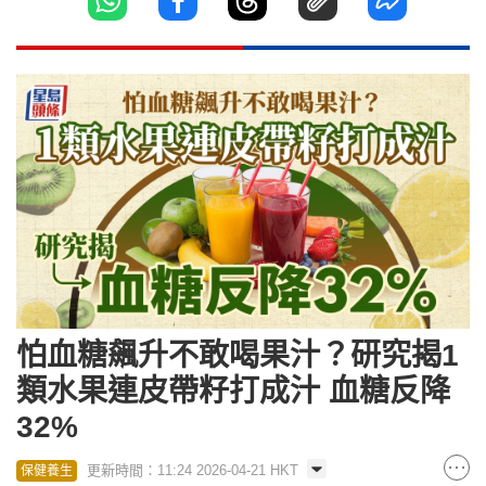
怕血糖飆升不敢喝果汁？研究揭1
類水果連皮帶籽打成汁 血糖反降
32%
更新時間：11:24 2026-04-21 HKT
保健養生