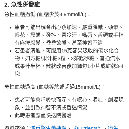
2. 急性併發症
急性血糖過低 (血糖少於3.9mmoil/L)：
患者可能出現會出心跳加速、嚴重饑餓、頭暈、
眼花、震顫、發抖、冒冷汗、嘴唇、舌頭或手指
有麻痺感覺，昏昏欲睡、甚至神智不清
若患者清醒，可服用15克容易吸收的碳水化合
物，如方糖/果汁糖3粒、3茶匙砂糖、普通汽水
或果汁半杯，徵狀改善後加麵包1小片或餅乾3-4
塊
急性血糖過高 (血糖等於或超過15mmoil/L)：
患者可能會呼吸快而深、有噁心、嘔吐、劇渴現
象、並引致神智不清或昏迷情況
此時患者應盡快送院醫治
資料來源：
減重醫生蕭捷健
、
《Nutrients》
、
衞生