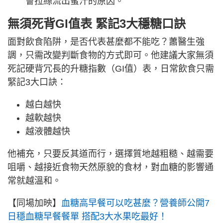
會拉絲流出蜜汁的原因。
無須死背GI值表 緊記3大穩糖口訣
面對飲食陷阱，是否代表甚麼都不能吃？蕭醫生強
調，只需改變判斷食物的方式即可。他建議大家無須
死記硬背冗長的升糖指數（GI值）表，日常飲食只需
緊記3大口訣：
越白越快
越軟越快
越液體越快
他補充，只要反其道而行，選擇質地越粗糙、越需要
咀嚼、越接近食物天然原貌的食材，對血糖的影響通
常就越溫和。
【同場加映】
血糖高早餐可以吃甚麼？營養師公開7
日穩血糖早餐餐單 搭配3大水果吃最好！