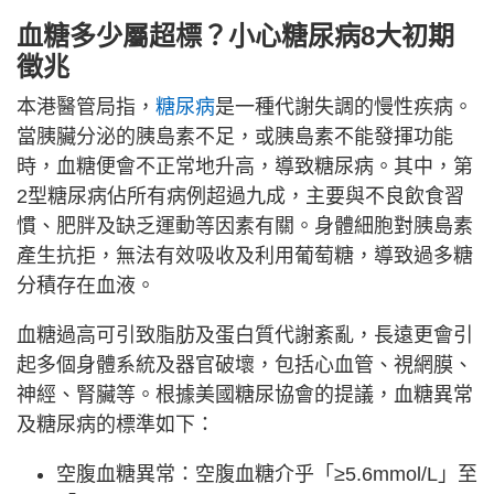
血糖多少屬超標？小心糖尿病8大初期
徵兆
本港醫管局指，
糖尿病
是一種代謝失調的慢性疾病。
當胰臟分泌的胰島素不足，或胰島素不能發揮功能
時，血糖便會不正常地升高，導致糖尿病。其中，第
2型糖尿病佔所有病例超過九成，主要與不良飲食習
慣、肥胖及缺乏運動等因素有關。身體細胞對胰島素
產生抗拒，無法有效吸收及利用葡萄糖，導致過多糖
分積存在血液。
血糖過高可引致脂肪及蛋白質代謝紊亂，長遠更會引
起多個身體系統及器官破壞，包括心血管、視網膜、
神經、腎臟等。根據美國糖尿協會的提議，血糖異常
及糖尿病的標準如下：
空腹血糖異常：空腹血糖介乎「≥5.6mmol/L」至