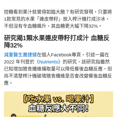
控糖看到果汁就覺得如臨大敵？有研究發現，只要將
1款常見的水果「連皮帶籽」放入榨汁機打成沙冰，
不但沒有令血糖飆升，其血糖更大幅下降32%。
研究揭1類水果連皮帶籽打成汁 血糖反
降32%
減重醫生蕭捷健
在個人Facebook專頁，引述一篇在
2022 年刊登於
《Nutrients》
的研究，該研究指雖然
已知增加膳食纖維攝取量可以降低餐後血糖反應​​，但
尚不清楚榨汁機破壞膳食纖維是否會改變餐後血糖反
應​​。