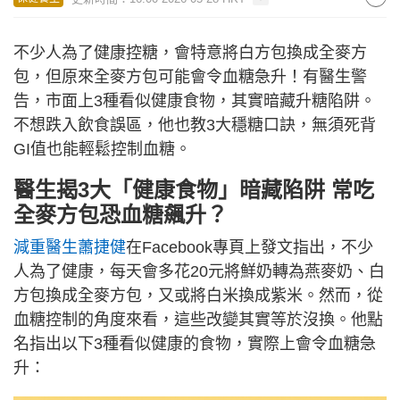
不少人為了健康控糖，會特意將白方包換成全麥方
包，但原來全麥方包可能會令血糖急升！有醫生警
告，市面上3種看似健康食物，其實暗藏升糖陷阱。
不想跌入飲食誤區，他也教3大穩糖口訣，無須死背
GI值也能輕鬆控制血糖。
醫生揭3大「健康食物」暗藏陷阱 常吃
全麥方包恐血糖飆升？
減重醫生蕭捷健
在Facebook專頁上發文指出，不少
人為了健康，每天會多花20元將鮮奶轉為燕麥奶、白
方包換成全麥方包，又或將白米換成紫米。然而，從
血糖控制的角度來看，這些改變其實等於沒換。他點
名指出以下3種看似健康的食物，實際上會令血糖急
升：