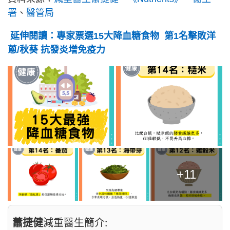
署
、
醫管局
延伸閱讀：專家票選15大降血糖食物 第1名擊敗洋
蔥/秋葵 抗發炎增免疫力
+11
蕭捷健
減重醫生簡介: