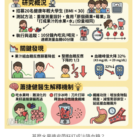
甚麼水果連皮帶籽打成汁降血糖？