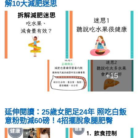
解10大減肥迷思
+15
延伸閱讀：25歲女肥足24年 照吃白飯
意粉勁減60磅！4招擺脫象腿肥臀