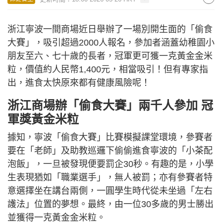
浙江寧波一間商場近日舉辦了一場別開生面的「偷食
大賽」，吸引超過2000人報名，參加者涵蓋幼稚園小
朋友至六、七十歲的長者，冠軍更可獲一克黃金金米
粒，價值約人民幣1,400元，相當吸引！但有專家指
出，進食太快原來都有健康風險呢！
浙江商場辦「偷食大賽」兩千人參加 冠
軍獎黃金米粒
據知，寧波「偷食大賽」比賽模擬課堂環境，參賽者
要在「老師」及助教巡邏下偷偷進食寧波的「小茶配
泡飯」，一旦被發現便要罰企30秒。有趣的是，小學
生表現猶如「職業選手」，無人被罰；亦有參賽者特
意選擇坐在講台兩側，一圓學生時代從未坐過「左右
護法」位置的夢想。最終，由一位30多歲的男士勝出
並獲得一克黃金金米粒。