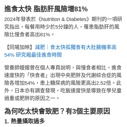
進食太快 脂肪肝風險增81%
2024年發表於《Nutrition & Diabetes》期刊的一項研
究指出，每餐用時少於5分鐘的人，罹患脂肪肝的風
險比慢食者高出81%。
【同場加映】
減肥｜食太快孤獨食有大肚腩機率高
54% 研究揭最佳進食時間
營養師嫚嫚曾在個人專頁說明，與慢食者相比，進食
速度快的「快食者」出現中央肥胖及代謝綜合症的風
險各增加54%，患上糖尿病的風險更高出2.52倍。此
外，日本亦有調查發現，吃飯速度快是導致在學兒童
過重或肥胖的原因之一。
為何吃太快會致肥？有3個主要原因
1. 熱量攝取過多