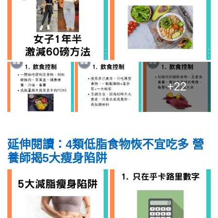
+22
延伸閱讀：4類低脂食物恢不宜吃多 營
養師揭5大瘦身陷阱