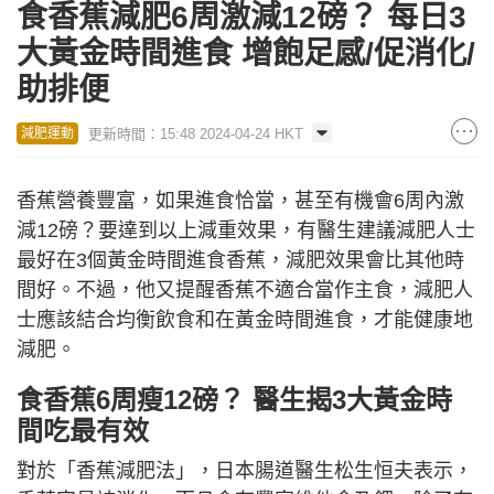
食香蕉減肥6周激減12磅？ 每日3
大黃金時間進食 增飽足感/促消化/
助排便
更新時間：15:48 2024-04-24 HKT
減肥運動
香蕉營養豐富，如果進食恰當，甚至有機會6周內激
減12磅？要達到以上減重效果，有醫生建議減肥人士
最好在3個黃金時間進食香蕉，減肥效果會比其他時
間好。不過，他又提醒香蕉不適合當作主食，減肥人
士應該結合均衡飲食和在黃金時間進食，才能健康地
減肥。
食香蕉
6周
瘦12磅？ 醫生揭3大黃金時
間吃最有效
對於「香蕉減肥法」，日本腸道醫生松生恒夫表示，