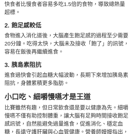
快食者比慢食者容易多吃1.5倍的食物，導致總熱量
超標。
2. 飽足感較低
食物進入消化道後，大腦產生飽足感的過程至少需要
20分鐘。吃得太快，大腦未及接收「飽了」的訊號，
容易在飯後再繼續進食。
3. 胰島素阻抗
進食過快會引起血糖大幅波動，長期下來增加胰島素
阻抗，身體累積更多脂肪。
小口吃、細嚼慢嚥才是王道
比賽雖然有趣，但日常飲食還是要以健康為先。細嚼
慢嚥不僅有助控制體重，讓大腦有足夠時間接收飽足
感訊號，自然能避免過量進食，促進消化、穩定血
糖，長遠守護肝臟與心血管健康。營養師嫚嫚指出，