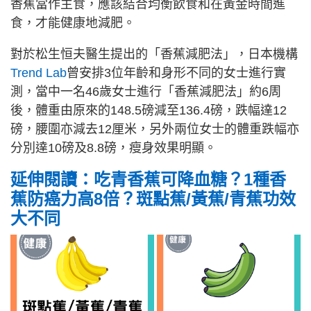
香蕉當作主食，應該結合均衡飲食和在黃金時間進
食，才能健康地減肥。
對於松生恒夫醫生提出的「香蕉減肥法」，日本機構
Trend Lab
曾安排3位年齡和身形不同的女士進行實
測，當中一名46歲女士進行「香蕉減肥法」約6周
後，體重由原來的148.5磅減至136.4磅，跌幅達12
磅，腰圍亦減去12厘米，另外兩位女士的體重跌幅亦
分別達10磅及8.8磅，瘦身效果明顯。
延伸閱讀：吃青香蕉可降血糖？1種香
蕉防癌力高8倍？斑點蕉/黃蕉/青蕉功效
大不同