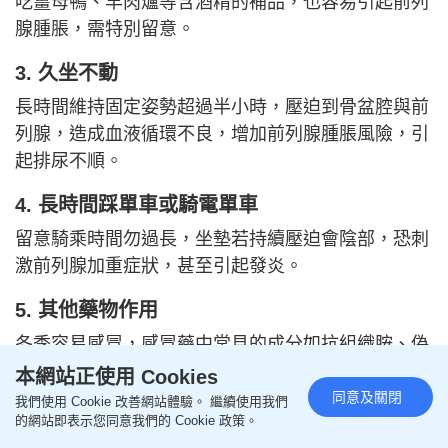
吃薑母鴨、羊肉爐等含酒精的補品，也容易引起前列
腺腫脹，需特別留意。
3. 久坐不動
長時間維持固定姿勢超過半小時，壓迫到骨盆腔與前
列腺，造成血液循環不良，增加前列腺腫脹風險，引
起排尿不順。
4. 長時間踩單車或騎電單車
留意騎乘時間勿過長，坐墊若持續壓迫會陰部，恐刺
激前列腺加重症狀，甚至引起發炎。
5. 其他藥物作用
冬季容易感冒，感冒藥中常見的成分如抗組織胺、偽
麻黃素等，會使前列腺和膀胱出口的平滑肌收縮，增
本網站正使用 Cookies
加排尿阻力，出現排尿困難的情形，嚴重還可能出現
同意及關閉
我們使用 Cookie 改善網站體驗。 繼續使用我們
的網站即表示您同意我們的 Cookie 政策。
急性尿滯留，須要到醫院導尿。