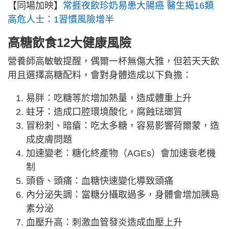
【同場加映】
常捱夜飲珍奶易患大腸癌 醫生揭16類
高危人士：1習慣風險增半
高糖飲食12大健康風險
營養師高敏敏提醒，偶爾一杯無傷大雅，但若天天飲
用且選擇高糖配料，會對身體造成以下負擔：
易胖：吃糖等於增加熱量，造成體重上升
蛀牙：造成口腔環境酸化，腐蝕琺瑯質
冒粉刺、暗瘡：吃太多糖，容易影響荷爾蒙，造
成皮膚問題
加速變老：糖化終產物（AGEs）會加速衰老機
制
頭昏、頭痛：血糖快速變化導致頭痛
內分泌失調：當糖分攝取過多，身體會增加胰島
素分泌
血壓升高：刺激血管發炎造成血壓上升