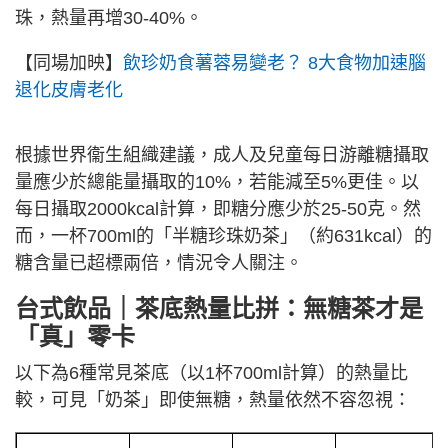
珠，熱量再增30-40%。
【同場加映】
飲珍奶食薯蓉易變老？ 8大食物加速腦
退化皮膚老化
根據世界衞生組織建議，成人及兒童每日游離糖攝取
量應少於總能量攝取的10%，若能減至5%更佳。以
每日攝取2000kcal計算，即糖分應少於25-50克。然
而，一杯700ml的「半糖珍珠奶茶」（約631kcal）的
糖含量已超標兩倍，情況令人關注。
台式飲品｜茶底熱量比拼：無糖茶才是
「真」零卡
以下為6種常見茶底（以1杯700ml計算）的熱量比
較，可見「奶茶」即使無糖，熱量依然不容忽視：