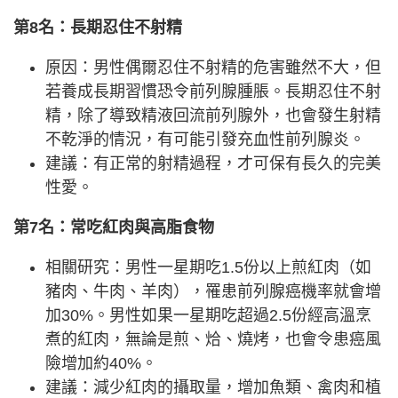
第8名：長期忍住不射精
原因：男性偶爾忍住不射精的危害雖然不大，但
若養成長期習慣恐令前列腺腫脹。長期忍住不射
精，除了導致精液回流前列腺外，也會發生射精
不乾淨的情況，有可能引發充血性前列腺炎。
建議：有正常的射精過程，才可保有長久的完美
性愛。
第7名：常吃紅肉與高脂食物
相關研究：男性一星期吃1.5份以上煎紅肉（如
豬肉、牛肉、羊肉），罹患前列腺癌機率就會增
加30%。男性如果一星期吃超過2.5份經高溫烹
煮的紅肉，無論是煎、烚、燒烤，也會令患癌風
險增加約40%。
建議：減少紅肉的攝取量，增加魚類、禽肉和植