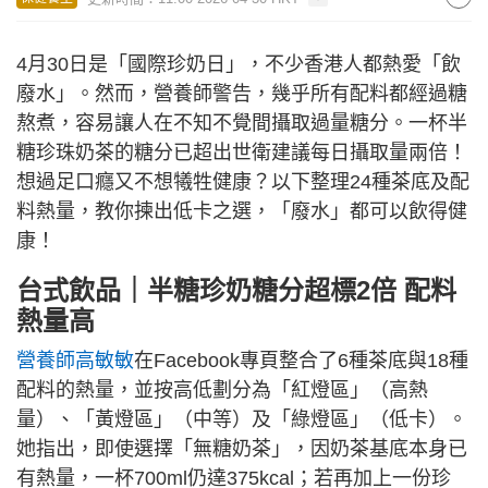
4月30日是「國際珍奶日」，不少香港人都熱愛「飲
廢水」。然而，營養師警告，幾乎所有配料都經過糖
熬煮，容易讓人在不知不覺間攝取過量糖分。一杯半
糖珍珠奶茶的糖分已超出世衛建議每日攝取量兩倍！
想過足口癮又不想犧牲健康？以下整理24種茶底及配
料熱量，教你揀出低卡之選，「廢水」都可以飲得健
康！
台式飲品｜半糖珍奶糖分超標2倍 配料
熱量高
營養師高敏敏
在Facebook專頁整合了6種茶底與18種
配料的熱量，並按高低劃分為「紅燈區」（高熱
量）、「黃燈區」（中等）及「綠燈區」（低卡）。
她指出，即使選擇「無糖奶茶」，因奶茶基底本身已
有熱量，一杯700ml仍達375kcal；若再加上一份珍