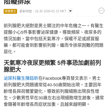
阻礙排尿
更新時間：16:30 2026-01-13 HKT
保健養生
前列腺肥大絕對是男士關注的中年危機之一。有醫生
提醒小心5件事影響泌尿健康，導致頻尿、夜尿多的
情況加劇。當中包括天氣寒冷，保暖不足或感冒服
藥，都可能會到影響前列腺，繼而令排尿困難的問題
惡化。
天氣寒冷夜尿更頻繁 5件事恐加劇前列
腺肥大
泌尿科醫生陳鈺昕
在Facebook專頁發文表示，男士
前列腺肥大問題通常從40-50歲開始出現，主要因年
齡增長與荷爾蒙變化，導致前列腺細胞出現良性增
生。少數男性早在30歲左右出現細胞增生跡象，通常
會隨著年齡增長而症狀加重，且越來越明顯。