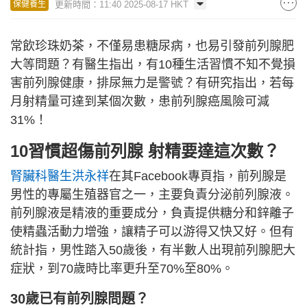
更新時間：11:40 2025-08-17 HKT
保健養生
常飲珍珠奶茶，不僅易患糖尿病，也易引發前列腺肥
大等問題？有醫生指出，有10種生活習慣不知不覺損
害前列腺健康，排尿無力是警號？有研究指出，若每
月射精量可達到某個次數，患前列腺癌風險可減
31%！
10習慣超傷前列腺 射精要達這次數？
腎臟科醫生洪永祥
在其Facebook專頁指，前列腺是
男性的專屬生殖器官之一，主要負責分泌前列腺液。
前列腺液是精液的重要成分，負責提供糖分和鋅離子
使精蟲活動力增強，讓精子可以游得又快又好。但有
統計指，男性踏入50歲後，有半數人出現前列腺肥大
症狀，到70歲時比率更升至70%至80%。
30歲已有前列腺問題？