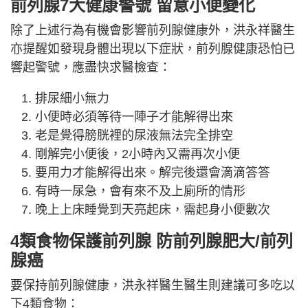
前列腺7大健康警號 留意小便變化
除了上述行為有機會影響前列腺健康外，洪永祥醫生
亦提醒如發現身體出現以下症狀，前列腺健康恐怕已
響起警號，應盡快求醫檢查：
排尿細小無力
小便時必須等待一陣子才能解得出來
老是覺得膀胱裡的尿液無法完全排空
剛解完小便後，2小時內又需再次小便
要用力才能解得出來。解完後還會滴滴答答
有時一尿急，會有來不及上廁所的情形
晚上上床睡覺到天亮起床，需起身小便數次
4類食物保護前列腺 防前列腺肥大/前列
腺癌
要保持前列腺健康，洪永祥醫生醫生則建議可多吃以
下4類食物：