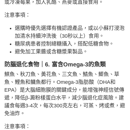
或冷凍莓果，加入乳酪、燕麥或直接食用。
注意事項：
選購時優先選擇有機認證產品，或以小蘇打浸泡
加清水持續沖洗後（30秒以上）食用。
糖尿病患者控制總糖攝入，搭配低糖食物。
避免加工果醬或含糖漿果製品。
防腦退化食物｜6. 富含Omega-3的魚類
鯕魚、秋刀魚、黃花魚、三文魚、鯖魚、鯽魚、草
魚、鯉魚和鳙魚都行。Omega-3脂肪酸（DHA和
EPA）是大腦細胞膜的關鍵成分，能增強神經信號傳
遞，降低β-澱粉樣蛋白水平，減少腦退化症風險。建
議食每週3-4次，每次300克左右，可蒸、烤或煮，避
免油炸。
注意事項：