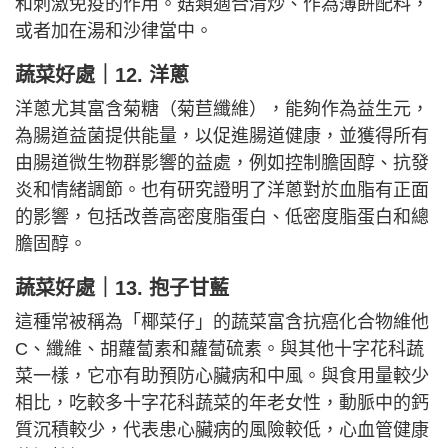
和刺激免疫的作用。菇類適合清炒、作為薄餅配料，
或者加在湯和沙律當中。
蔬菜好處｜
12. 洋蔥
洋蔥尤其富含菊糖（菊苣纖維），能夠作為益生元，
為腸道益菌提供能量，以促進腸道健康，並獲得所有
由腸道微生物群影響的益處，例如控制膽固醇、抗發
炎和情緒調節。也有研究證明了洋蔥對於血脂有正面
的影響，包括改善高密度脂蛋白、低密度脂蛋白和總
膽固醇。
蔬菜好處｜
13. 抱子甘藍
這種常被稱為「椰菜仔」的蔬菜富含抗癌化合物維他
C、纖維、胡蘿蔔素和蘿蔔硫素。與其他十字花科蔬
菜一樣，它亦有助預防心臟病和中風。與食用量較少
相比，吃較多十字花科蔬菜的年老女性，動脈中的鈣
質沉積較少，代表患心臟病的風險較低，心血管健康