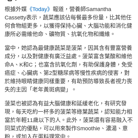
根據外媒
《Today》
報道，營養師Samantha
Cassetty表示，蔬菜應該佔每餐最多份量，比其他任
何食物組更多，以獲得保持心臟、大腦功能和消化健
康所必需維他命、礦物質、抗氧化物和纖維。
當中，她認為最健康蔬菜是菠菜，因其含有豐富營養
成分，以及對健康有廣泛益處。菠菜富含葉酸和維他
命A、K和C；也富含抗氧化劑，有助保護身體，免受
癌症、心臟病、第2型糖尿病等慢性疾病的侵害，對
於維持眼睛健康同樣重要，有助預防導致長者視力喪
失的主因「老年黃斑病變」。
菠菜也被認為有益大腦健康和延緩老化，有研究發
現，每天吃約一杯多的菠菜等綠葉蔬菜，認知能力相
當於年輕11歲以下的人。此外，菠菜還有容易融入不
同菜式的優點，可以用來製作Smoothie、濃湯、意
粉，或加入在蛋料理當中。