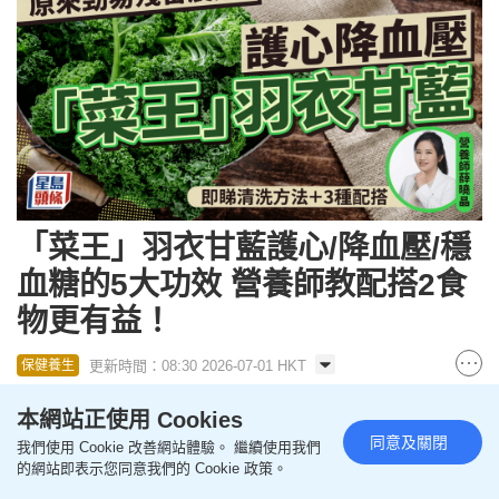
「菜王」羽衣甘藍護心/降血壓/穩
血糖的5大功效 營養師教配搭2食
物更有益！
更新時間：08:30 2026-07-01 HKT
保健養生
本網站正使用 Cookies
羽衣甘藍屬於超級食物，亦有「蔬菜之王」的美譽，
同意及關閉
我們使用 Cookie 改善網站體驗。 繼續使用我們
營養功效甚佳。有營養師全面解析了羽衣甘藍的優
的網站即表示您同意我們的 Cookie 政策。
點/缺點等6大功效，更教大家配搭羽衣甘藍與橄欖油