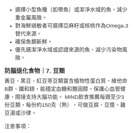
選擇小型魚種（如帶魚）或潔淨水域的魚，減少
重金屬風險。
對海鮮過敏者可選擇亞麻籽或核桃作為Omega-3
替代來源。
確保魚類新鮮。
優先選潔淨水域或認證來源的魚，減少污染物風
險。
防腦退化食物｜7. 豆類
黃豆、黑豆、紅豆等豆類富含植物性蛋白質、維他命
B群、鐵和鎂，能穩定血糖和膽固醇，保護心血管健
康，間接支持大腦功能。 MIND飲食推薦每週至少3
份豆類，每份約150克（熟），可做豆腐、豆漿、雜
豆湯或沙律。
注意事項：