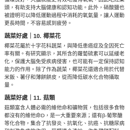
頭，有助支持大腦健康和認知功能。此外，硝酸鹽也
被證明可以降低運動過程中消耗的氧氣量，讓人運動
更長時間，不容易感到疲勞。
蔬菜好處｜
10. 椰菜花
椰菜花屬於十字花科蔬菜，與降低患癌症及全因死亡
率有關。有研究顯示，其所含的蘿蔔硫素可以延緩老
化，保護大腦免受疾病侵害，也可能有一定保持認知
能力的作用。除了作為蔬菜，椰菜花還適合用於代替
米飯、薯仔和薄餅餅皮，從而降低碳水化合物攝取
量。
蔬菜好處｜
11. 菇類
菇類富含人體必需的維他命和礦物質，包括很多食物
都沒有的維他命D，是一大重要來源；還有β-葡聚醣
等化合物，集合了抗發炎、抗氧化、抗癌、抗糖尿病