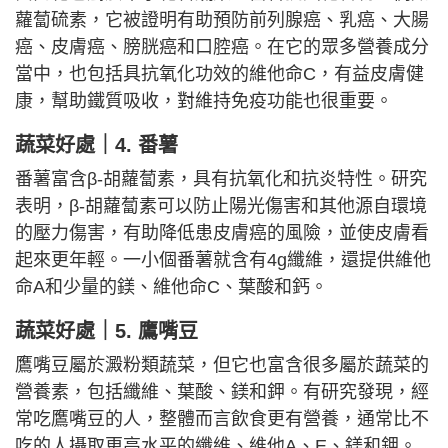
蘿蔔硫素，它被證明有助預防前列腺癌、乳癌、大腸
癌、皮膚癌、膀胱癌和口腔癌。在它的眾多營養成分
當中，也包括具抗氧化功效的維他命C，有益皮膚健
康，幫助鐵質吸收，對維持免疫功能也很重要。
蔬菜好處｜
4. 番薯
番薯富含β-胡蘿蔔素，具有抗氧化和抗炎特性。研究
表明，β-胡蘿蔔素可以防止陽光傷害和其他源自環境
的壓力傷害，有助降低患皮膚癌的風險，並使皮膚看
起來更年輕。一小個番薯就含有4g纖維，還提供維他
命A和少量的鎂、維他命C、葉酸和鈣。
蔬菜好處｜
5. 鷹嘴豆
鷹嘴豆屬於澱粉類蔬菜，但它也富含很多屬於蔬菜的
營養素，包括纖維、葉酸、鎂和鉀。有研究發現，經
常吃鷹嘴豆的人，整體而言飲食更有營養，通常比不
吃的人攝取更高水平的纖維、維他A、E、鎂和鉀。