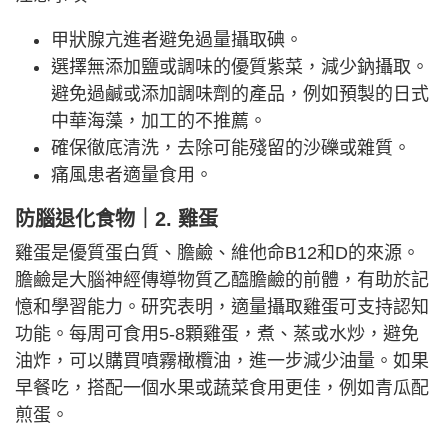
甲狀腺亢進者避免過量攝取碘。
選擇無添加鹽或調味的優質紫菜，減少鈉攝取。
避免過鹹或添加調味劑的產品，例如預製的日式
中華海藻，加工的不推薦。
確保徹底清洗，去除可能殘留的沙礫或雜質。
痛風患者適量食用。
防腦退化食物｜2. 雞蛋
雞蛋是優質蛋白質、膽鹼、維他命B12和D的來源。
膽鹼是大腦神經傳導物質乙醯膽鹼的前體，有助於記
憶和學習能力。研究表明，適量攝取雞蛋可支持認知
功能。每周可食用5-8顆雞蛋，煮、蒸或水炒，避免
油炸，可以購買噴霧橄欖油，進一步減少油量。如果
早餐吃，搭配一個水果或蔬菜食用更佳，例如青瓜配
煎蛋。