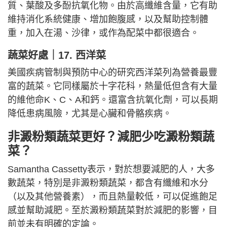
質、葉酸及多酚抗氧化物。由於高纖維含量，它有助
維持消化系統健康、增加飽腹感，以及幫助控制體
重，加入在湯、沙律，或作為配菜中都很適合。
蔬菜好處｜
17. 西洋菜
美國疾病管制與預防中心的研究西洋菜列為營養最豐
富的蔬菜。它同樣屬於十字花科，熱量低但含有大量
的維他命K、C、A和鈣。還富含抗氧化劑，可以長期
降低患病風險，尤其是心臟和骨骼疾病。
非澱粉類蔬菜更好？減肥少吃澱粉類蔬
菜？
Samantha Cassetty表示，對於想要減肥的人，大多
數蔬菜，特別是非澱粉類蔬菜，都含有纖維和水分
（以及其他營養素），而且熱量較低，可以促進飽足
感並幫助減肥。至於澱粉類蔬菜對於減肥的影響，目
前並未有明確的定論。