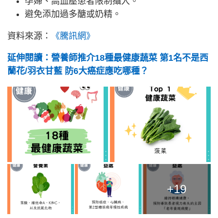
孕婦、高血壓患者限制攝入。
避免添加過多醣或奶精。
資料來源：
《騰訊網》
延伸閱讀：
營養師推介18種最健康蔬菜 第1名不是西
蘭花/羽衣甘藍 防6大癌症應吃哪種？
+19